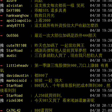
→ 
azure       
: 高點
推 
alvistan    
: 這支推文每次都長一樣 笑死
推 
DAY1986     
: 乖離55% 還多真勇
→ 
hankwanghow 
: 救救日月光
→ 
apolloapollo
: 上看2000
→ 
andy87115   
: 這支就所有外資投信大戶在顧怎麼跌
→ 
Oo5566      
: 最近一次大部位加碼是跌停444那天
推 
cute781108  
: 昨天也加碼了 一起當欣興王
推 
StarRoad    
: 感謝高價幫他人提前買單夢想
推 
audic       
: 三百多就勸人買了，現在我只想勸人賣
→ 
littleheadv 
: 第一季賺三塊股價快900,刀口上賺錢 有勇
氣
推 
davidaustin 
: 都800了
推 
manboisold  
: 猩猩 一起 強大
→ 
StarRoad    
: 800買入，十年後靠股利把成本降到300，然
後看到別
→ 
StarRoad    
: 人250就買得到。
推 
rick6304    
: 今天981又買了 看來瑤姊還嫩著呢
→ 
CA7KL42     
: 800還買阿