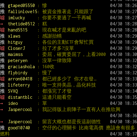
推 
gtaped05550 
: 慘
推 
fallinlove15
: 被資金推著走 只能跟了
噓 
imlucky     
: 你要不要過了一千再喊
→ 
thetide0512 
: 糕
噓 
hand5515    
: 現在喊才是來亂的吧
推 
xlaws       
: 感謝抬轎
推 
hitguy      
: 各位的主動ETF會幫忙買
噓 
CloserJ     
: 拉了才多?沒單
推 
maimss      
: 委屈，確實委屈了，上看2000
推 
peteryen    
: 沒單一律致障
推 
graciashola 
: 160收
推 
flybirdy    
: 慢了
噓 
arron60418  
: 都已經多少了 你才在發…
推 
lifeterry   
: 唯一支持美晶，晶化科技
推 
SVXQ        
: 都漲完了才發
噓 
distantblc  
: 這邊只能看空
→ 
ideo        
: 單
→ 
Jaspercool  
: 我記得版上前陣子一直有人在推欣興
→ 
Jaspercool  
: 留言大概也都是長這副德性
推 
good10740   
: 空仔的心理關卡 比南電高價 應該會有很多
燃料