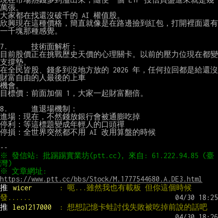
萬張。

大家都在找還沒破千的 AI 權值股。

欣興現在這種價格，簡直就像是在路邊撿到紅包，打開裡面還有
一千塊那種感覺。

7.      技術面解析：

目前股價正在挑戰歷史天價的心理關卡。以前的壓力位現在都變
支撐墊。

在全民皆股、錢多到沒地方放的 2026 年，任何拉回都是給還沒
財富自由的人最後的上車

機會。

目標價：前面加個 1，大家一起財富翻倍。

8.      進退場機制：

進場：現在，不然錢放銀行會被通膨吃掉

停利：等這標題變成年輕人的口頭禪

停損：全世界突然都不用 AI 改用算盤的時候

※ 發信站: 批踢踢實業坊(ptt.cc), 來自: 61.222.94.85 (臺
※ 文章網址: 
https://www.ptt.cc/bbs/Stock/M.1777544680.A.DE3.html
推 
wicer       
: 呃...雖然我也有載板 但你這個時候
發......
推 
leo1217000  
: 想想記憶卡蛙討伐失敗被吃掉前說的話吧