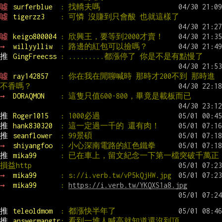
噓 
surferblue  
: 找轎夫嗎
噓 
tigerzz3    
: 可憐 沒賺到只會酸 也就這樣了
噓 
keigo800004 
: 欣興王，要等到2000才賣！
→ 
willyylliw  
: 路邊的紅包可以撿嗎？
推 
GingFreecss 
: .........都漲停了 你是不是有點慢了
噓 
ray142857   
: 你在我在閒聊喊時 那時才200不到 那時進
不香嗎？
→ 
DORAQMON    
: 這隻只值600-800，畢竟是載板而已
推 
Roger1015   
: 1000必過
推 
hank830320  
: 這一定過一千的 還有肉！
推 
seanflower  
: 99景碩
→ 
shiyangfoo  
: 小心深南電路的紅色鐵拳
推 
mika99      
: 已在車上，留文紀念一下第一檔突破千萬正
損益http
→ 
mika99      
: s://i.verb.tw/vP5kQjHW.jpg
→ 
mika99      
: 
https://i.verb.tw/YKQXS1a8.jpg
推 
teleoldmom  
: 都漲快半年了
推 
answermangtr
: 看到一堆人喊高就知道還沒到頂