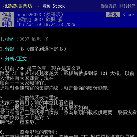
批踢踢實業坊
›
Stock
聯絡資訊
關於我們
看板
作者
bruce20053 (傑哥哦)
看板
Stock
標題
[標的] 3037 欣興 多
時間
Thu Apr 30 18:24:38 2026
1.
標的：
3037 欣興 多
2.
分類：
多 (錢多到爆掉的多)

3.
分析/正文：
4.以前 ABF 是三色豆，現在是黃金豆。

隨著 AI 晶片封裝越來越大，載板層數多到像 101 大樓。以前
股價兩百大家嫌貴，現在

噴向一千大家喊便宜。

這種對金錢感官的集體崩壞，就是最強的噴發動能。

5.      評價體系砍掉重練：

大家不要再用以前的本益比看欣興。

現在台股是千金股滿街走，百元股不如狗。

當台積電都已經站穩四位數，身為最頂的載板供應商，股價沒看
到四位數基本上是對 AI

時代的一種羞辱。

6.      資金氾濫的套利：

現在市場熱錢多到溢出來，隨便一個 ETF 投信買盤進來就是幾