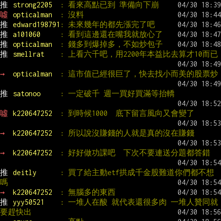
推 
strong2205  
: 看來高點已到 準備向下崩
噓 
opticalman  
: 沒料
推 
edward198791
: 未來幾年的都先漲完了吧
推 
a101060     
: 看到這邊還在嘴我就放心了
推 
opticalman  
: 錢多到爆掉多，不如炒包子
推 
smellrat    
: 上看六千吧，用2200年本益比去算才10而已
→ 
opticalman  
: 這市值已經很巨了，快去找小而美的股票炒
推 
satonoo     
: 一定破千 週一買好買滿等抬轎
噓 
k220647252  
: 到時候1000  底下留言風向又會變了
→ 
k220647252  
: 所以說沒賺錢的人就是真的沒在賺錢
→ 
k220647252  
: 好好做功課吧  下次不要連送分題都答錯
推 
deitly      
: 買了給主動etf拱成千金股難道你們都不想
嗎
→ 
k220647252  
: 無腦多的東西
推 
yyy50521    
: 一堆人在酸 就代表還很多肉 一堆人贊同就
要趕快出