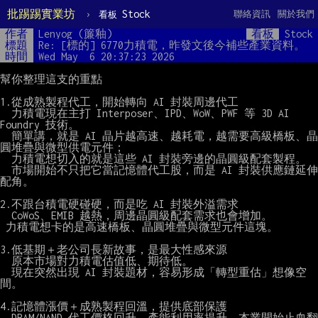
批踢踢實業坊
›
Stock
聯絡資訊
關於我們
看板
作者
Lenyog (簾釉)
看板
Stock
標題
Re: [標的] 6770力積電，昨發文後今補些產業資料。
時間
Wed May  6 20:37:23 2026
幫你整理這支的重點

1.從成熟製程代工，開始轉向 AI 封裝周邊代工

  力積電現在主打 Interposer、IPD、WoW、PWF 等 3D AI 
Foundry 技術。

  簡單講，就是 AI 晶片越高速、越耗電，越需要高級橋板、晶
圓堆疊與微型供電元件；

  力積電想切入的就是這些 AI 封裝旁邊的晶圓級配套製程。

  市場開始不只把它當記憶體代工股，而是 AI 封裝供應鏈延伸
配角。

2.不跟台積電硬碰硬，而是吃 AI 封裝外溢需求

  CoWoS、EMIB 越熱，周邊晶圓級配套需求也會增加。

 力積電想卡的是高速橋板、晶圓堆疊與微型元件這塊。

3.低基期＋老公司長新故事，是最大性感來源

  原本市場對力積電估值低、期待低。

  現在突然出現 AI 封裝題材，容易形成「轉型重估」想像空
間。

4.記憶體漲價＋成熟製程回溫，提供底部保護

  DRAM/NAND 代工價格回升、產能利用率提升，本業開始止血翻