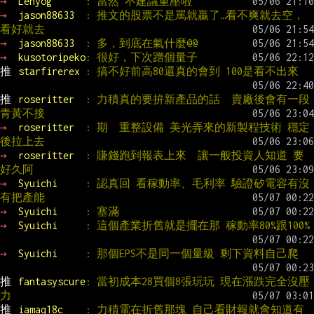
→ 
Lenyog      
: 當然 不建議重壓啦
→ 
jason88633  
: 推文的股票不是罵就贏了…看不爽就去空，
看好就去
→ 
jason88633  
: 多，到底在氣什麼@@
→ 
kusotoripeko
: 很好，下次蹭個量子
推 
starfirerex 
: 搞不好前高80還真的會到 100是看不出來
推 
roseritter  
: 力積真的要拚新產品的話  賣廠後會有一段
青黃不接
→ 
roseritter  
: 期  重整設備 美光弄來的新製程技術 穩定
後拉上去
→ 
roseritter  
: 賺錢跑到報表上來  讓一般投資人知道 要
好久阿
→ 
Syuichi     
: 認真回 看稼動率、毛利率 驗證矽電容有沒
有把產能
→ 
Syuichi     
: 塞滿
→ 
Syuichi     
: 這個產業折舊就是擺在那 稼動率80%跟100%
→ 
Syuichi     
: 那個EPS不是同一個量級 剩下資料自己爬
推 
fantasyscure
: 當初成本28買個8張玩玩 現在漲跌完全沒壓
力
推 
iamaq18c    
: 力積電在折舊那塊 自己看財報就會知道有