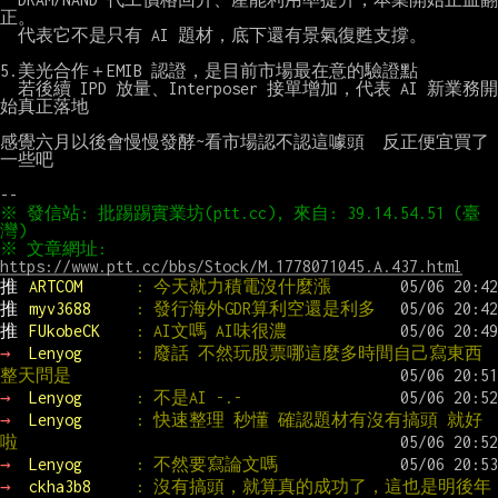
正。

  代表它不是只有 AI 題材，底下還有景氣復甦支撐。

5.美光合作＋EMIB 認證，是目前市場最在意的驗證點

  若後續 IPD 放量、Interposer 接單增加，代表 AI 新業務開
始真正落地

感覺六月以後會慢慢發酵~看市場認不認這噱頭  反正便宜買了
一些吧

※ 發信站: 批踢踢實業坊(ptt.cc), 來自: 39.14.54.51 (臺
※ 文章網址: 
https://www.ptt.cc/bbs/Stock/M.1778071045.A.437.html
推 
ARTCOM      
: 今天就力積電沒什麼漲
推 
myv3688     
: 發行海外GDR算利空還是利多
推 
FUkobeCK    
: AI文嗎 AI味很濃
→ 
Lenyog      
: 廢話 不然玩股票哪這麼多時間自己寫東西 
整天問是
→ 
Lenyog      
: 不是AI -.-
→ 
Lenyog      
: 快速整理 秒懂 確認題材有沒有搞頭 就好
啦
→ 
Lenyog      
: 不然要寫論文嗎
→ 
ckha3b8     
: 沒有搞頭，就算真的成功了，這也是明後年