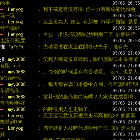
的事
→ 
Lenyog      
: 我不確定有沒有啦 但主力有新梗能玩就會
玩一玩
→ 
Lenyog      
: 反正名氣大 便宜 有新梗 市場不難懂 就是
炒作噱頭
→ 
Lenyog      
: 台股一堆沒搞頭都能炒到兩三倍 炒個破佰
也沒什難度
推 
fafcfh      
: 力積電現在也正在開發矽光子，擁有光
推 
myv3688     
: 笑死力積電最喜歡蹭，跟印度跟日本最近還
有跟Intel
→ 
myv3688     
: 。快倒的時候還有靠台積電。 gan，也是人
家分給他。
→ 
myv3688     
: 。每天都在講3D堆疊中介層。今年講明年明
年講後年。
→ 
myv3688     
: 當其他的廠商都白痴嗎？人家也在成長啊，
等你明年好
→ 
myv3688     
: 的時候別人也更強了。
→ 
Lenyog      
: 反正這玩意沒新梗歷史前高都能80 多個新
梗炒到100
→ 
Lenyog      
: 感覺就是大AI時代邏輯炒作法 賺到走人就
好~