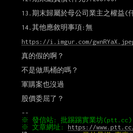
13.期末歸屬於母公司業主之權益(仟元):
14.其他應敘明事項:無

https://i.imgur.com/gwnRYaX.jpe
真的假的啊？

不是做馬桶的嗎？

軍購案也沒過

股價委屈了？

※ 文章網址: 
https://www.ptt.cc