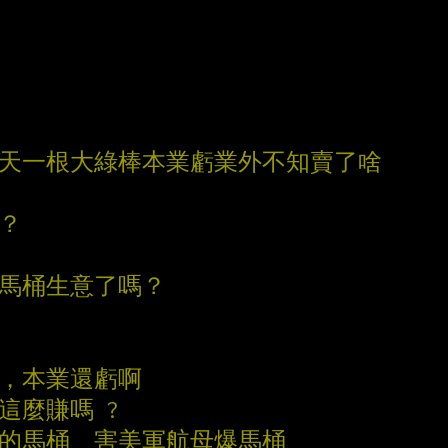
今天一根大綠棒本業虧業外不知賣了啥
張？
的馬桶生意了嗎？
動，本業還虧啊
這麼賺嗎 ?
國的馬桶  害美軍航母爆馬桶