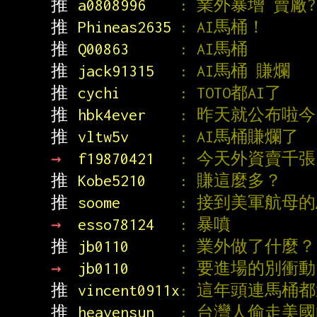
推 
a0808996    
: 業外暴增 賣廠?
推 
Phineas2635 
: AI馬桶！
推 
Q00863      
: AI馬桶
推 
jack91315   
: AI馬桶 賺爛
推 
cychi       
: TOTO都AI了
推 
hbk4ever    
: 昨天就公布啦
推 
vltw5v      
: AI馬桶賺爛了
→ 
f19870421   
: 今天外資賣千
推 
Kobe5210    
: 賺這麼多？
推 
soome       
: 接到美軍航母
→ 
esso78124   
: 暴噴
推 
jb0110      
: 業外做了什麼？
→ 
jb0110      
: 要進場的別衝
推 
vincent0911x
: 這年頭連馬桶都
推 
heavensun   
: 台灣人偷走美