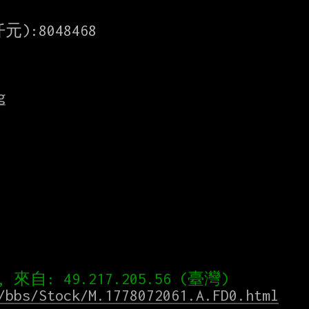
8048468

g
/bbs/Stock/M.1778072061.A.FD0.html