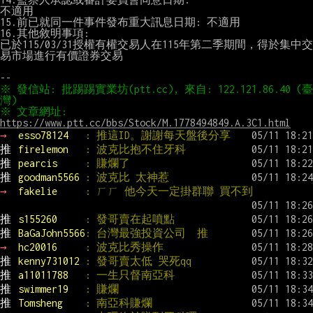
不適用

15.前已就同一件事件發布重大訊息日期: 不適用

16.其他敘明事項:

已於115/03/31授權有權交易人在115年第二季期間，得於集中交
易市場進行有價證券交易

※ 發信站: 批踢踢實業坊(ptt.cc), 來自: 122.121.86.40 (臺
※ 文章網址: 
https://www.ptt.cc/bbs/Stock/M.1778494849.A.3C1.html
→ 
esso78124   
: 推這ID。謝謝每天盤後分享
推 
firelemon   
: 波克比抱不住牙科
推 
pearcis     
: 賺爛了
推 
goodman5566 
: 波克比 太神惹
→ 
fakelie     
: ㄏㄏ 他今天一定掛群聯 買不到
推 
s155260     
: 發哥賣在起噴點
推 
BaGaJohn5566
: 台灣最強投資公司  推
→ 
hc20016     
: 波克比秀操作
推 
kenny731012 
: 發哥賣太低 哭死qq
推 
a11011788   
: 一生只督南亞科
推 
swimmer19   
: 賺爛
推 
Tomsheng    
: 南亞科賺爛