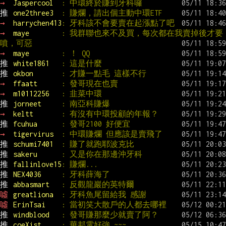
→ 
Jaspercool  
: 中環終於賺到牙科囉
推 
one2three3  
: 賺爛，請出個主動中環ETF
→ 
harrychen413
: 牙科該不會要賣在起漲點了吧
→ 
maye        
: 我群聯也來不及買，每次都在我賣掉後才要
噴，可惡
→ 
maye        
: ！ QQ
推 
white1861   
: 這是什麼
推 
okbon       
: 才賺一點毛 這樣不行
→ 
ffaatt      
: 發哥現在也賣
→ 
m10112256   
: 韭菜中環
推 
jorneet     
: 南亞科賺爆
→ 
keltt       
: 有沒有中環投顧的年報？
推 
fcuhua      
: 發哥2100 好便宜
→ 
tigervirus  
: 中環賺爛 但應該是賣飛了
推 
schumi7401  
: 賺了就跑耶波克比
推 
sakeru      
: 又是你在那邊沖牙科
推 
fallinlove15
: 賺爛...
推 
NEX4036     
: 牙科薛海了
推 
abbasmart   
: 反觀龍巖的英特爾
噓 
greatliona  
: 牙科魚尾留給我 感謝
噓 
ErinTsai    
: 當初笑大散戶的人都去哪裡
推 
windblood   
: 發哥賺那麼少就賣了阿？
推 
coeXist     
: 華邦電好強 ~~~