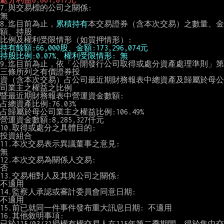
7.與交易標的公司之關係:

無

8.迄目前為止，
累積持有
本交易證券（含本次交易）之數量、金
額、持股

持有餘額:66,000股、金額:173,296,074元
持股比例:0.07%、權利受限情形: 無
9.迄目前為止，依「公開發行公司取得或處分資產處理準則」第
三條所列之有價證券投

資（含本次交易）占公司最近期財務報表中總資產及歸屬於母公
司業主之權益之比例

暨最近期財務報表中營運資金數額:

占總資產比例:76.03%

占歸屬於母公司業主之權益比例:106.49%

營運資金數額:8,285,327仟元

10.取得或處分之具體目的:

投資組合

11.本次交易表示異議董事之意見:

無

12.本次交易為關係人交易:

否

13.交易相對人及其與公司之關係:

不適用

14.監察人承認或審計委員會同意日期:

不適用

15.前已就同一件事件發布重大訊息日期: 不適用

16.其他敘明事項:

已於115/03/31授權有權交易人在115年第二季期間，得於集中交