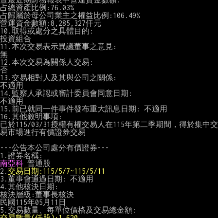
占總資產比例:76.03%

占歸屬於母公司業主之權益比例:106.49%

營運資金數額:8,285,327仟元

10.取得或處分之具體目的:

投資組合

11.本次交易表示異議董事之意見:

無

12.本次交易為關係人交易:

否

13.交易相對人及其與公司之關係:

不適用

14.監察人承認或審計委員會同意日期:

不適用

15.前已就同一件事件發布重大訊息日期: 不適用

16.其他敘明事項:

已於115/03/31授權有權交易人在115年第二季期間，得於集中交
易市場進行有價證券交易

---公告本公司處分有價證券---

南亞科
 普通股

2.
交易日期:115/5/7~115/5/11
3.董事會通過日期: 不適用

4.其他核決日期:

核決層級:董事長核決

民國115年05月11日

交易數量(仟股):1,620