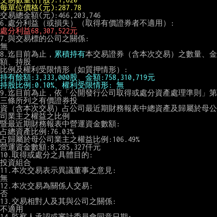
每單位價格(元):287.78
交易總金額(元):466,203,746

處分利益68,307,522元
7.與交易標的公司之關係:

無

8.迄目前為止，
累積持有
本交易證券（含本次交易）之數量、金
額、持股

持有餘額:3,333,000股、金額:758,310,719元
持股比例:0.10%、權利受限情形: 無
9.迄目前為止，依「公開發行公司取得或處分資產處理準則」第
三條所列之有價證券投

資（含本次交易）占公司最近期財務報表中總資產及歸屬於母公
司業主之權益之比例

暨最近期財務報表中營運資金數額:

占總資產比例:76.03%

占歸屬於母公司業主之權益比例:106.49%

營運資金數額:8,285,327仟元

10.取得或處分之具體目的:

投資組合

11.本次交易表示異議董事之意見:

無

12.本次交易為關係人交易:

否

13.交易相對人及其與公司之關係:

不適用

14.監察人承認或審計委員會同意日期:
