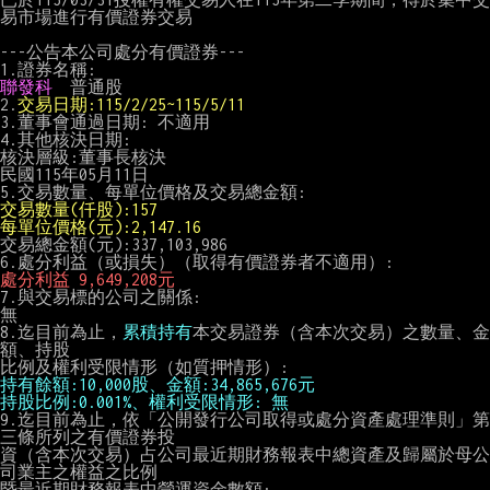
易市場進行有價證券交易

---公告本公司處分有價證券---

聯發科
  普通股

2.
交易日期:115/2/25~115/5/11
3.董事會通過日期: 不適用

4.其他核決日期:

核決層級:董事長核決

民國115年05月11日

交易數量(仟股):157
每單位價格(元):2,147.16
交易總金額(元):337,103,986

處分利益 9,649,208元
7.與交易標的公司之關係:

無

8.迄目前為止，
累積持有
本交易證券（含本次交易）之數量、金
額、持股

持有餘額:10,000股、金額:34,865,676元
持股比例:0.001%、權利受限情形: 無
9.迄目前為止，依「公開發行公司取得或處分資產處理準則」第
三條所列之有價證券投

資（含本次交易）占公司最近期財務報表中總資產及歸屬於母公
司業主之權益之比例

暨最近期財務報表中營運資金數額:
