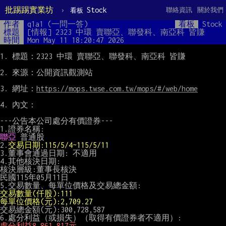
批踢踢實業坊
›
Stock
聯絡資訊
關於我們
看板
作者
q1a1 (一問一答)
看板
Stock
標題
[情報] 2323 中環 賣聯亞、聯發科、南亞科 皆賺
時間
Mon May 11 18:20:47 2026
1. 標題：2323 中環 賣聯亞、聯發科、南亞科 皆賺

2. 來源：公開資訊觀測站

3. 網址：
https://mops.twse.com.tw/mops/#/web/home
4. 內文：

---公告本公司處分有價證券---

聯亞
 普通股

2.
交易日期:115/5/4~115/5/11
3.董事會通過日期: 不適用

4.其他核決日期:

核決層級:董事長核決

民國115年05月11日

交易數量(仟股):111
每單位價格(元):2,709.27
交易總金額(元):300,728,587

處分利益8,861,817元