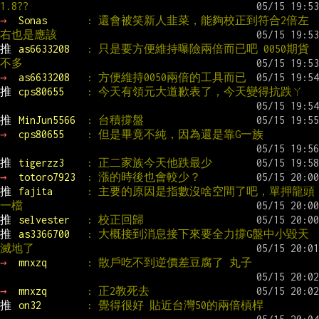
1.8??
→ 
Sonas       
: 還會被笑新人韭菜，能夠校正到符合2倍左
右也是應該
推 
as6633208   
: 只是要方便維持曝險兩倍而已吧 0050期貨
不多
→ 
as6633208   
: 方便維持0050兩倍的工具而已
推 
cps80655    
: 今天有領元大道歉表了，今天變得抗跌ㄚ
推 
MinJun5566  
: 台積撐盤
→ 
cps80655    
: 但是畢竟不純，因為還是靠G一族
推 
tigerzz3    
: 正二家族今天他跌最少
→ 
totoro7923  
: 漲的時後也會較少？
推 
fajita      
: 主要的原因是指數沒啥空間了吧，單押龍頭
一檔
推 
selvester   
: 校正回歸
推 
as3366700   
: 大概接到消息接下來要全力撐G盤中小毀天
滅地了
→ 
mnxzq       
: 散戶吃不到逆價差豆腐了 丸子
→ 
mnxzq       
: 正2教死去
推 
on32        
: 覺得很好 貼近台灣50的兩倍槓桿