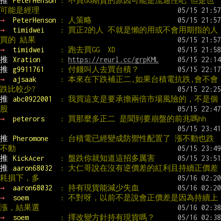
推 
PeterHenson 
: 不買GG期貨的原因可能是流通性吧 但是也
可能是經理
→ 
PeterHenson 
: 人策略
→ 
timidwei    
: 買正2的人 不就是懶的用或不會用期指的人
買的 結果
→ 
timidwei    
: 跑去買GG  XD
推 
Xration     
: 
https://reurl.cc/grpKML
推 
g9911761    
: 付錢叫人去買台積？
→ 
ajsaak      
: 本來在下跌補正二,如果台積電抗跌,會不會
跌比較少?
推 
abc0922001  
: 我買這支是要承擔兩倍市場風險的，不是個
股
→ 
peterors    
: 買那麼多正二 是聞到要崩盤的前兆嗎hh
推 
Pheromone   
: 台積電已經變成防禦性配置了 漲不動也跌
不動
推 
KickAcer    
: 盤跌你就知道這招多厲害
推 
aaron68032  
: 大仁哥說在沒有逆價差的紅利且持續正價差
耗損下，多
→ 
aaron68032  
: 持有現貨能減少失血
→ 
soem        
: 不對呀，以前不是說會正價差是因為持續上
漲，結果選
→ 
soem        
: 擇改變方針持有現貨嗎？