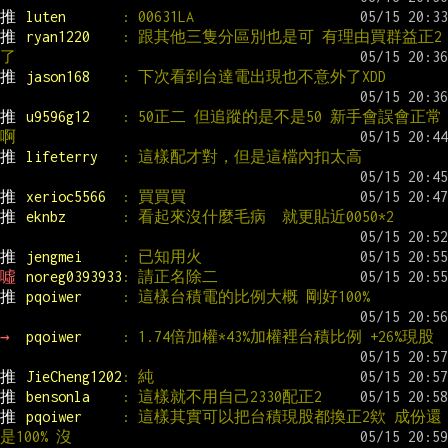
推 
luten       
: 00631LA
推 
ryan1220    
: 跟其他三隻分區別也是可 有理由買群益正2
了
推 
jason168    
: 下次看到台達電出現也不意外了XDD
推 
u9596g12    
: 50正二 但追蹤的是不是50 新手會誤會正常
啊
推 
lifeterry   
: 這樣配才對，但是這檔內扣太高
推 
xerioc5566  
: 買買買
推 
eknbz       
: 看起來沒什麼毛病  就更貼近0050*2
推 
jengmei     
: 已知用火
噓 
noreg0393933
: 請正名除二
推 
pqoiwer     
: 這樣台積電的比例大概 剛好100%
→ 
pqoiwer     
: 1.74倍加權*43%加權裡台積比例 +26%現股
推 
JieCheng1202
: 純
推 
bensonla    
: 這樣就不用自己2330配正2
推 
pqoiwer     
: 這樣其實可以把台積現股都換正2欸 成份還
是100% 沒