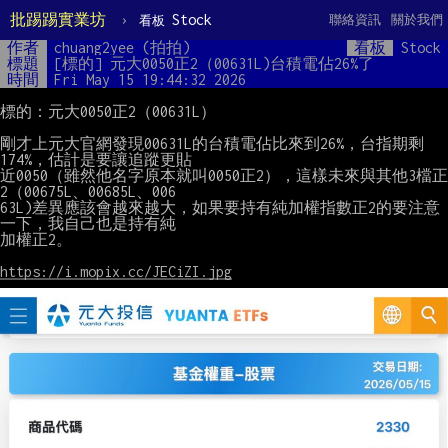
批踢踢實業坊
›
Stock
聯絡資訊
關於我們
看板
作者
chuang2yee (拍拍)
看板
Stock
標題
[標的] 元大0050正2（00631L)台積電佔26%了
時間
Fri May 15 19:44:32 2026
標的：元大0050正2（00631L）

剛才上元大官網發現00631L的台積電佔比來到26%，台指期剩
174%，估計是要讓追蹤更貼

近0050（雖然他名字原本就叫0050正2），這樣未來與其他3檔正
2（00675L、00685L、006

63L)差異應該會越來越大，如果要持有純加權指數正2的要注意
一下，我自己也是持有純

加權正2。

https://i.mopix.cc/JECiZI.jpg