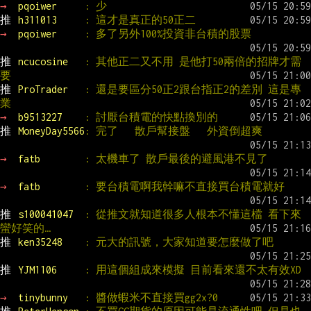
→ 
pqoiwer     
: 少
推 
h311013     
: 這才是真正的50正二
→ 
pqoiwer     
: 多了另外100%投資非台積的股票
推 
ncucosine   
: 其他正二又不用 是他打50兩倍的招牌才需
要
推 
ProTrader   
: 還是要區分50正2跟台指正2的差別 這是專
業
→ 
b9513227    
: 討厭台積電的快點換別的
推 
MoneyDay5566
: 完了   散戶幫接盤   外資倒超爽
→ 
fatb        
: 太機車了 散戶最後的避風港不見了
→ 
fatb        
: 要台積電啊我幹嘛不直接買台積電就好
推 
s100041047  
: 從推文就知道很多人根本不懂這檔 看下來
蠻好笑的…
推 
ken35248    
: 元大的訊號，大家知道要怎麼做了吧
推 
YJM1106     
: 用這個組成來模擬 目前看來還不太有效XD
→ 
tinybunny   
: 醬做蝦米不直接買gg2x?0