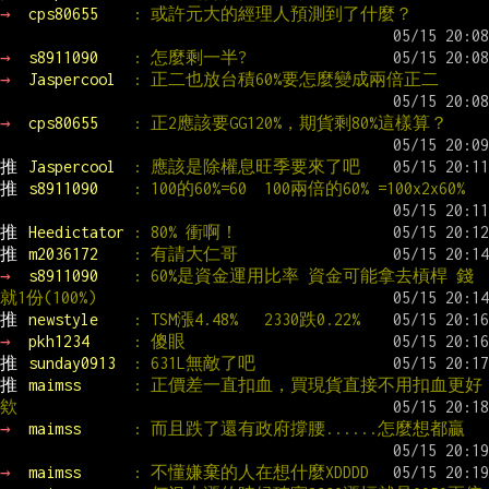
→ 
cps80655    
: 或許元大的經理人預測到了什麼？
→ 
s8911090    
: 怎麼剩一半?
→ 
Jaspercool  
: 正二也放台積60%要怎麼變成兩倍正二
→ 
cps80655    
: 正2應該要GG120%，期貨剩80%這樣算？
推 
Jaspercool  
: 應該是除權息旺季要來了吧
推 
s8911090    
: 100的60%=60  100兩倍的60% =100x2x60%
推 
Heedictator 
: 80% 衝啊！
推 
m2036172    
: 有請大仁哥
→ 
s8911090    
: 60%是資金運用比率 資金可能拿去槓桿 錢
就1份(100%)
推 
newstyle    
: TSM漲4.48%   2330跌0.22%
→ 
pkh1234     
: 傻眼
推 
sunday0913  
: 631L無敵了吧
推 
maimss      
: 正價差一直扣血，買現貨直接不用扣血更好
欸
→ 
maimss      
: 而且跌了還有政府撐腰......怎麼想都贏
→ 
maimss      
: 不懂嫌棄的人在想什麼XDDDD