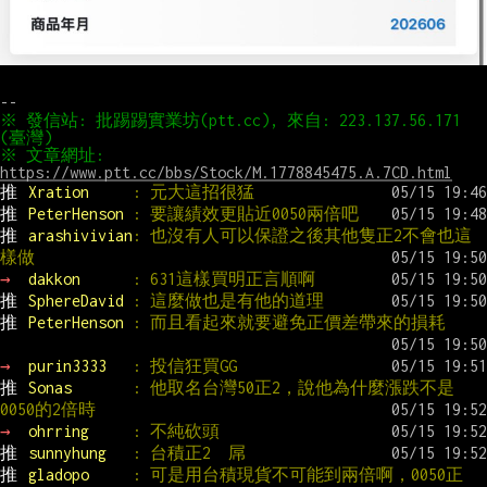
※ 發信站: 批踢踢實業坊(ptt.cc), 來自: 223.137.56.171 
※ 文章網址: 
https://www.ptt.cc/bbs/Stock/M.1778845475.A.7CD.html
推 
Xration     
: 元大這招很猛
推 
PeterHenson 
: 要讓績效更貼近0050兩倍吧
推 
arashivivian
: 也沒有人可以保證之後其他隻正2不會也這
樣做
→ 
dakkon      
: 631這樣買明正言順啊
推 
SphereDavid 
: 這麼做也是有他的道理
推 
PeterHenson 
: 而且看起來就要避免正價差帶來的損耗
→ 
purin3333   
: 投信狂買GG
推 
Sonas       
: 他取名台灣50正2，說他為什麼漲跌不是
0050的2倍時
→ 
ohrring     
: 不純砍頭
推 
sunnyhung   
: 台積正2  屌
推 
gladopo     
: 可是用台積現貨不可能到兩倍啊，0050正