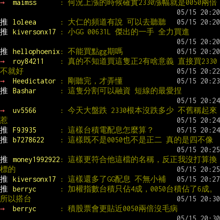
→ 
maimss      
: 何況上漲的時候確實2330漲幅就是0050兩倍
推 
loleea      
: 大仁的頻道有說 可以去聽聽
推 
kiversonx17 
: 小GG 00631L 傑出的一手 全力買進
推 
hellophoenix
: 不能買點gg期嗎
→ 
roy84211    
: 真的不知道買這隻正2有啥意義 直接買2330
不就好
→ 
Heedictator 
: 剛聽完，才弄懂
推 
Bashar      
: 這隻分割可以融資 短線的最愛捏
→ 
uv5566      
: 今天大盤跌 2330根本沒跌多少 不舊稱起來
惹
推 
F93935      
: 這樣台積電配息怎麼算？
推 
b7278622    
: 這樣既不是0050也不是正二 真的是四不像
推 
money1992922
: 這樣更符合他這檔的名稱，反正我沒打算換
標的
推 
kiversonx17 
: 這樣還多了GG配息 不無小補
推 
berryc      
: 加權指數台積只佔4成，0050台積佔了6成。
所以搭台
→ 
berryc      
: 積股票會更貼近0050兩倍沒毛病