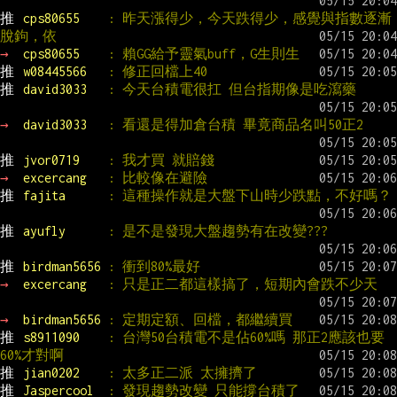
推 
cps80655    
: 昨天漲得少，今天跌得少，感覺與指數逐漸
脫鉤，依
→ 
cps80655    
: 賴GG給予靈氣buff，G生則生
推 
w08445566   
: 修正回檔上40
推 
david3033   
: 今天台積電很扛 但台指期像是吃瀉藥
→ 
david3033   
: 看還是得加倉台積 畢竟商品名叫50正2
推 
jvor0719    
: 我才買 就賠錢
→ 
excercang   
: 比較像在避險
推 
fajita      
: 這種操作就是大盤下山時少跌點，不好嗎？
推 
ayufly      
: 是不是發現大盤趨勢有在改變???
推 
birdman5656 
: 衝到80%最好
→ 
excercang   
: 只是正二都這樣搞了，短期內會跌不少天
→ 
birdman5656 
: 定期定額、回檔，都繼續買
推 
s8911090    
: 台灣50台積電不是佔60%嗎 那正2應該也要
60%才對啊
推 
jian0202    
: 太多正二派 太擁擠了
推 
Jaspercool  
: 發現趨勢改變 只能撐台積了