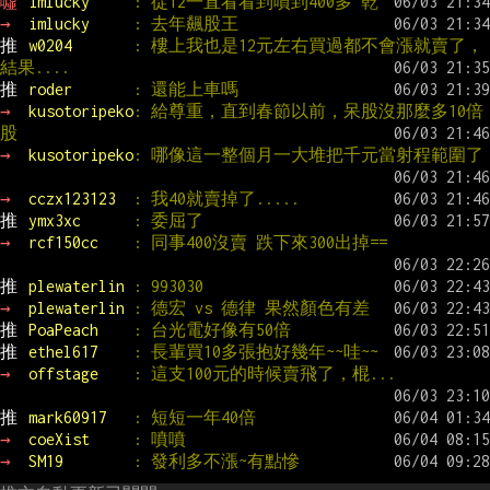
噓 
imlucky     
: 從12一直看看到噴到400多 乾
→ 
imlucky     
: 去年飆股王
推 
w0204       
: 樓上我也是12元左右買過都不會漲就賣了，
結果....
推 
roder       
: 還能上車嗎
→ 
kusotoripeko
: 給尊重，直到春節以前，呆股沒那麼多10倍
股
→ 
kusotoripeko
: 哪像這一整個月一大堆把千元當射程範圍了
→ 
cczx123123  
: 我40就賣掉了.....
推 
ymx3xc      
: 委屈了
→ 
rcf150cc    
: 同事400沒賣 跌下來300出掉==
推 
plewaterlin 
: 993030
→ 
plewaterlin 
: 德宏 vs 德律 果然顏色有差
推 
PoaPeach    
: 台光電好像有50倍
推 
ethel617    
: 長輩買10多張抱好幾年~~哇~~
→ 
offstage    
: 這支100元的時候賣飛了，棍...
推 
mark60917   
: 短短一年40倍
→ 
coeXist     
: 噴噴
→ 
SM19        
: 發利多不漲~有點慘