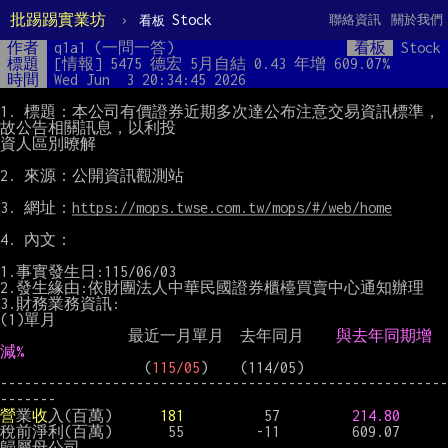
批踢踢實業坊
›
Stock
聯絡資訊
關於我們
看板
作者
q1a1 (一問一答)
看板
Stock
標題
[情報] 5475 德宏 5月自結 0.43 年增 609.07%
時間
Wed Jun  3 20:34:45 2026
1. 標題：本公司有價證券近期多次達公布注意交易資訊標準，
故公告相關訊息，以利投

資人區別暸解

2. 來源：公開資訊觀測站

3. 網址：
https://mops.twse.com.tw/mops/#/web/home
4. 內文：

1.事實發生日:115/06/03

2.發生緣由:依財團法人中華民國證券櫃檯買賣中心通知辦理

3.財務業務資訊:

(1)單月

                最近一月單月  去年同月    
與去年同期增
減%
                  (
115/05
)    (114/05)

--------------------------------------------------------
營
業
收
入(百萬)      
181
          57         
214.80
稅前淨利(百萬)       55         -11         609.07

歸屬母公司
