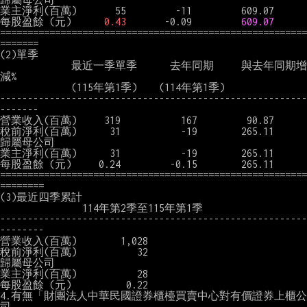
業主淨利(百萬)       55         -11         609.07

每股盈餘 (元)      
0.43
       -0.09         
609.07
========================================================
=======

(2)單季

             最近一季單季      去年同期     與去年同期增
減%

             (115年第1季)    (114年第1季)

--------------------------------------------------------
-------

營業收入(百萬)     319           167         90.87

稅前淨利(百萬)      31           -19        265.11

歸屬母公司

業主淨利(百萬)      31           -19        265.11

每股盈餘 (元)     0.24         -0.15        265.11

========================================================
========

(3)最近四季累計

               114年第2季至115年第1季

--------------------------------------------------------
--------

營業收入(百萬)        1,028

稅前淨利(百萬)           32

歸屬母公司

業主淨利(百萬)           28

每股盈餘 (元)          0.22

4.有無「財團法人中華民國證券櫃檯買賣中心對有價證券上櫃公
司
