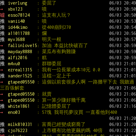
推 
iverlung    
: 委屈了
→ 
xbx123      
: 噴
噓 
esso78124   
: 這支有人玩？
推 
vanii40     
: 噴
推 
id44kimo    
: 從400崩到270
推 
a11011788   
: 爛
推 
myv3688     
: 明天一根
→ 
fallinlove15
: 加油 本益比快破百了
推 
mayday8888  
: 菜瓜布有夠難賺
推 
alfi2016    
: 糕
推 
m4vu0       
: 群聯委屈
→ 
ezreal1315  
: 我有一位長輩成本10元 0.0
推 
xander1525  
: 這檔ㄧ定上千
→ 
gtaped05550 
: 這個以前套很多人啊 一路攤平下去 我聽過
三百張解套
→ 
gtaped05550 
: 就賣
→ 
gtaped05550 
: 算一算少賺好幾千萬
推 
white1861   
: 記憶體委屈了
→ 
eno03       
: 57塊 我哥托夢沒買 一直看他到400
推 
milk810331  
: 富喬已經變成窮喬了
推 
cjo76223    
: 上市櫃有比他更飆的嗎 40倍