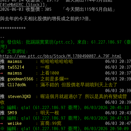
[
#1eMbKERC (Stock)
]」

2026-06-03 收盤價：305    「今天開出115年5月自結」

與去年的今天相比股價約增長成之前的17倍。

***********

※ 發信站: 批踢踢實業坊(ptt.cc), 來自: 61.227.186.97 (臺
※ 文章網址: 
https://www.ptt.cc/bbs/Stock/M.1780490087.A.79F.html
推 
maimss      
: 哈哈哈哈哈哈哈
推 
tw55214     
: 一根
→ 
maimss      
: 上看1000
推 
goodman5566 
: 之前是多爛==
推 
Cll7do9k    
: 滿不錯的 但股價老早就噴到天上去了
推 
steven3QXD  
: 喔這個月就超過Q1了 所以是真的有變成營
收
推 
SM19        
: 明天一根
→ 
weiike      
: 富喬:99窩