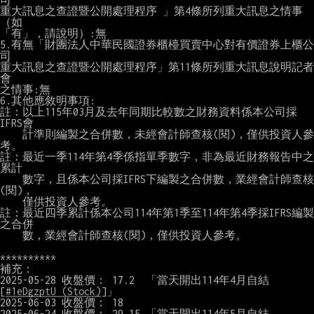
重大訊息之查證暨公開處理程序 」第4條所列重大訊息之情事
（如

「有」，請說明）:無

5.有無「財團法人中華民國證券櫃檯買賣中心對有價證券上櫃公
司

重大訊息之查證暨公開處理程序」第11條所列重大訊息說明記者
會

之情事:無

6.其他應敘明事項:

註：以上115年03月及去年同期比較數之財務資料係本公司採
IFRS會

    計準則編製之合併數，未經會計師查核(閱)，僅供投資人參
考。

註：最近一季114年第4季係指單季數字，非為最近財務報告中之
累計

    數字，且係本公司採IFRS下編製之合併數，業經會計師查核
(閱)，

    僅供投資人參考。

註：最近四季累計係本公司114年第1季至114年第4季採IFRS編製
之合併

    數，業經會計師查核(閱)，僅供投資人參考。

**********

補充：

2025-05-28 收盤價： 17.2  「當天開出114年4月自結
[
#1eDgzptU (Stock)
]」

2025-06-03 收盤價： 18

2025-06-24 收盤價： 29.15 「當天開出114年5月自結