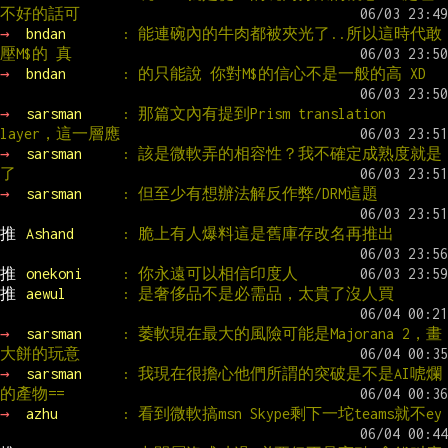
不好的話可
→ 
bndan       
: 能連碗內的牛肉都被夾光了..所以這時代敢
壓M$的 真
→ 
bndan       
: 的只能說 你對M$的信心不是一般的高 XD
→ 
sarsman     
: 那篇文內有提到Prism translation 
layer，這一層應
→ 
sarsman     
: 該是微軟弄的相容性？我不確定成熟度就是
了
→ 
sarsman     
: 但至少有想辦法解反作弊/DRM這題
推 
Ashand      
: 脆上有人爆料這是舊庫存改名再推出
推 
onekoni     
: 你永遠可以相信印度人
推 
aewul       
: 是奢侈品不是必需品，太貴了沒人買
→ 
sarsman     
: 萎軟現在最大的風險可能是Majorana 2，畫
大餅的玩意
→ 
sarsman     
: 我現在很擔心他們所謂的突破是不是AI唬爛
的產物==
→ 
azhu        
: 看到微軟搞msn Skype剩下一坨teams就不ey