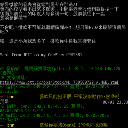
結果微軟的發表會從頭到尾都在那邊AI

發布的模型看不出來多厲害，中間摳老黃股價稍微提振一下

後面那個台上的印度人每多講一句，股價就往下一點

真的是麻痺了

不會吧？微軟不可能就繼續擺爛ARM，想只靠NVDA來硬解這個局
吧？

唉，還是小弟我想多了，微軟你牛逼我直接套住

-----

Sent from JPTT on my OnePlus CPH2581.

※ 發信站: 批踢踢實業坊(ptt.cc), 來自: 49.218.145.128 
※ 文章網址: 
https://www.ptt.cc/bbs/Stock/M.1780500729.A.46B.html
※ 編輯: cvn21 (49.218.145.128 臺灣), 06/03/2026 
→ 
bnn         
: 萎軟只能抱正股 平常沒啥動作2x會磨耗
※ 編輯: cvn21 (49.218.145.128 臺灣), 
※ 編輯: cvn21 (49.218.145.128 臺灣), 06/03/2026 
→ 
bnn         
: 當然你要賭OpenAI IPO也可以蹲啦