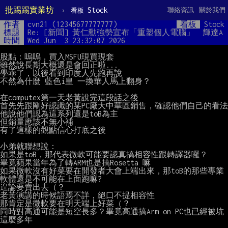
批踢踢實業坊
›
Stock
聯絡資訊
關於我們
看板
作者
cvn21 (12345677777777)
看板
Stock
標題
Re: [新聞] 黃仁勳強勢宣布「重塑個人電腦」　輝達A
時間
Wed Jun  3 23:32:07 2026
股點：嗚嗚，買入MSFU現買現套

雖然說長期大概還是會回正啦...

學乖了，以後看到印度人先跑再說

不然為什麼 藍色i皇 一換華人馬上翻身？

在computex第一天老黃說完這段話之後

首先先跟剛好認識的某PC廠大中華區銷售，確認他們自己的看法

他說他們認為這系列還是toB為主

但銷量應該不無小補

有了這樣的觀點信心打底之後

小弟就聯想說：

如果是toB，那代表微軟可能要認真搞相容性跟轉譯器囉？

畢竟蘋果當年為了轉ARM也是搞Rosetta 嘛

如果微軟沒有好菜要在開發者大會上端出來，那toB的那些專業
軟體還是不可能在上面跑嘛?

遑論要賣出去（？

老黃演講的時候語焉不詳，絕口不提相容性

那肯定是微軟要在明天端上好菜（？

同時對高通可能是短空長多？畢竟高通搞Arm on PC也已經被坑
這麼多年
