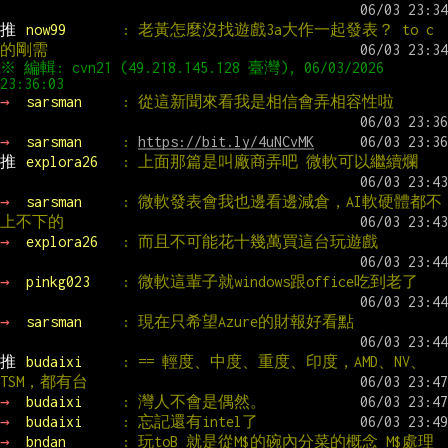
推 
now99       
: 老黃怎麼沒找遊戲3a大作一起發表？ to c
的剛需
※ 編輯: cvn21 (49.218.145.128 臺灣), 06/03/2026 
→ 
sarsman     
: 從這新聞來看我是相信會弄相容性啦
→ 
sarsman     
: 
https://bit.ly/4uNCvMK
推 
explora26   
: 上面那篇是叫廠商弄吧 微軟可以繼續爛
→ 
sarsman     
: 微軟發表會我也邊看邊減倉，AI軟硬體都不
上不下的
→ 
explora26   
: 而且不可能花十幾萬買這台玩遊戲
→ 
pinkg023    
: 微軟這輩子就windows跟office吃到老了
→ 
sarsman     
: 現在只希望Azure的財報好看點
推 
budaixi     
: == 輕度、中度、重度、印度，AMD、NV、
TSM，都有台
→ 
budaixi     
: 灣人不會是偶然。
→ 
budaixi     
: 忘記還有intel了
→ 
bndan       
: 玩toB 就是從M$的碗內分菜的概念 M$處理