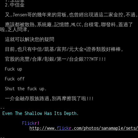
  2.中信金

  又,Jensen哥的幾年來的背板,也曾經出現過這二家金控,不過,

  應該都被散熱,系統廠,記憶體,MLCC,台積電,聯發科,蓋過了
啦,乏人問津,

  這就可以解決您的疑問

  目前,也只有中信/凱基/富邦/元大金+證券類股好棒棒,

  官股的兆豐/合庫/彰銀/第一/台企銀???WTF!!!

  Fuck up

  Fuck off

  Shut the fuck up.

  一介金融存股族路過,別再摩擦我了啦!!!

 Even The Shallow Has Its Depth.
Flick
r!
http://www.
flick
r
.com/photos/sanamaple/sets/