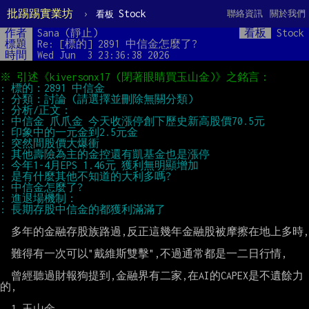
批踢踢實業坊
›
Stock
聯絡資訊
關於我們
看板
作者
Sana (靜止)
看板
Stock
標題
Re: [標的] 2891 中信金怎麼了?
時間
Wed Jun  3 23:36:38 2026
  多年的金融存股族路過,反正這幾年金融股被摩擦在地上多時,

  難得有一次可以"戴維斯雙擊",不過通常都是一二日行情,

  曾經聽過財報狗提到,金融界有二家,在AI的CAPEX是不遺餘力
的,

  1.玉山金
