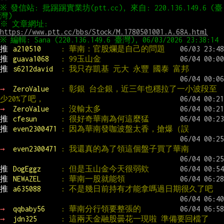
※ 發信站: 批踢踢實業坊(ptt.cc), 來自: 220.136.149.6 (臺
※ 文章網址: 
https://www.ptt.cc/bbs/Stock/M.1780501001.A.68A.html
推 
a210510     
: 華南：官股爛是自己的問題
推 
guava1068   
: 99玉山金
推 
s6212david  
: 我只存凱基 元大 永豐 國泰 富邦
→ 
ZeroValue   
: 彰銀 台企銀，近三年也穩拉了一小波段至
少20%了吧，
→ 
ZeroValue   
: 沒輸太多
推 
cfesun      
: 很好奇華南為何這麼猛
推 
even2300471 
: 因為華南發咖波盤太香，搶爆（誤
→ 
even2300471 
: 我還真的為了領這個盤子買了華南
推 
DogEggz     
: 但是玉山金今天很弱欸
推 
NEWAZEL     
: 華南一股就能領
推 
a635088     
: 不是幾日前持有才能拿嗎過日期很久了吧
→ 
qqbaby56    
: 華南分行領要整張的
→ 
jdn325      
: 這兩天金融股曇花一現啦 準備要回檔了