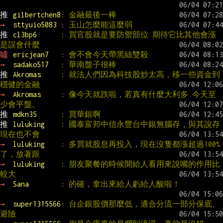
推 
gilbertchen8
: 金融最後一棒
→ 
sttyuio5083 
: 玉山怎麼能這麼弱
推 
cl3bp6      
: 買官股就是要防禦部位 期待它比其他會漲
是誤會什麼
噓 
ericjean7   
: 會不會今天帶黑絲雙殺
→ 
sadako517   
: 華南盤子很棒
推 
Akromas     
: 就法人們因為科技股炒太高，移一些資金到
穩健的金融
→ 
Akromas     
: 像今天就跌啦，若真有什麼大利多 今天至
少會平盤。
推 
mdkn35      
: 買華銀啊
推 
luluking    
: 國泰富邦中信永豐台中銀無腦存，與其說存
現在也不會
→ 
luluking    
: 多買就股息再投入，現在沒隻都漲超過100%
了，放著跟
→ 
luluking    
: 朋友聚餐的時候開給人看用來說嘴的作用比
較大
→ 
Sana        
: 的確，拿出來給人虧給人酸啦！
→ 
super1315566
: 台企銀股價那麼低，適合分流一部分保底、
避險