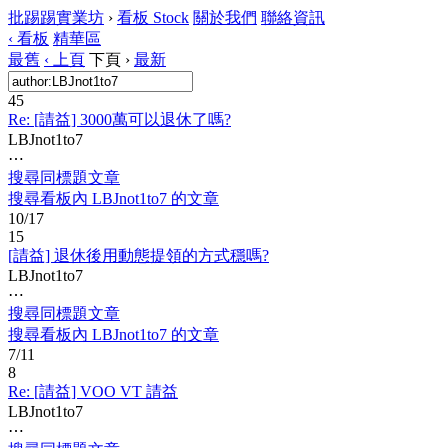
批踢踢實業坊
›
看板
Stock
關於我們
聯絡資訊
‹ 看板
精華區
最舊
‹ 上頁
下頁 ›
最新
45
Re: [請益] 3000萬可以退休了嗎?
LBJnot1to7
⋯
搜尋同標題文章
搜尋看板內 LBJnot1to7 的文章
10/17
15
[請益] 退休後用動態提領的方式穩嗎?
LBJnot1to7
⋯
搜尋同標題文章
搜尋看板內 LBJnot1to7 的文章
7/11
8
Re: [請益] VOO VT 請益
LBJnot1to7
⋯