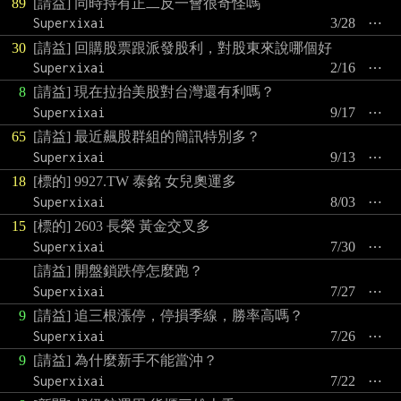
89
[請益] 同時持有正二反一會很奇怪嗎
Superxixai
3/28
⋯
30
[請益] 回購股票跟派發股利，對股東來說哪個好
Superxixai
2/16
⋯
8
[請益] 現在拉抬美股對台灣還有利嗎？
Superxixai
9/17
⋯
65
[請益] 最近飆股群組的簡訊特別多？
Superxixai
9/13
⋯
18
[標的] 9927.TW 泰銘 女兒奧運多
Superxixai
8/03
⋯
15
[標的] 2603 長榮 黃金交叉多
Superxixai
7/30
⋯
[請益] 開盤鎖跌停怎麼跑？
Superxixai
7/27
⋯
9
[請益] 追三根漲停，停損季線，勝率高嗎？
Superxixai
7/26
⋯
9
[請益] 為什麼新手不能當沖？
Superxixai
7/22
⋯