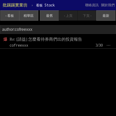
批踢踢實業坊
›
Stock
聯絡資訊
關於我們
看板
‹ 看板
精華區
最舊
‹ 上頁
下頁 ›
最新
爆
Re: [請益] 怎麼看待券商們出的投資報告
cofreexxx
3/30
⋯