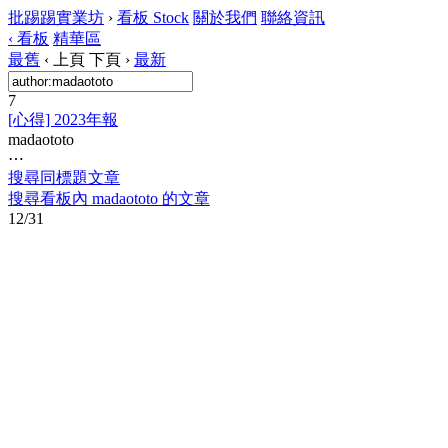
批踢踢實業坊
›
看板
Stock
關於我們
聯絡資訊
‹ 看板
精華區
最舊
‹ 上頁
下頁 ›
最新
7
[心得] 2023年報
madaototo
⋯
搜尋同標題文章
搜尋看板內 madaototo 的文章
12/31