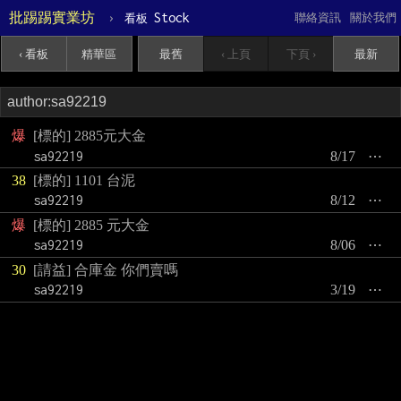
批踢踢實業坊
›
Stock
聯絡資訊
關於我們
看板
‹ 看板
精華區
最舊
‹ 上頁
下頁 ›
最新
爆
[標的] 2885元大金
sa92219
8/17
⋯
38
[標的] 1101 台泥
sa92219
8/12
⋯
爆
[標的] 2885 元大金
sa92219
8/06
⋯
30
[請益] 合庫金 你們賣嗎
sa92219
3/19
⋯