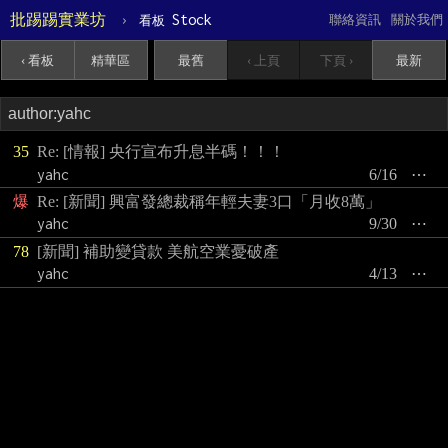
批踢踢實業坊
›
Stock
聯絡資訊
關於我們
看板
‹ 看板
精華區
最舊
‹ 上頁
下頁 ›
最新
35
Re: [情報] 央行宣布升息半碼！！！
yahc
6/16
⋯
爆
Re: [新聞] 興富發總裁稱年輕夫妻3口「月收8萬」
yahc
9/30
⋯
78
[新聞] 補助變貸款 美航空業憂破產
yahc
4/13
⋯