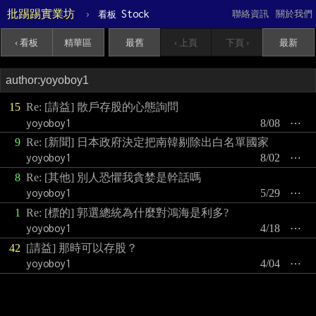
批踢踢實業坊
›
Stock
聯絡資訊
關於我們
看板
‹ 看板
精華區
最舊
‹ 上頁
下頁 ›
最新
15
Re: [請益] 散戶存股的心態詢問
yoyoboy1
8/08
⋯
9
Re: [新聞] 日本政府決定把南韓剔除出白名單國家
yoyoboy1
8/02
⋯
8
Re: [其他] 別人恐懼我貪婪是幹話嗎
yoyoboy1
5/29
⋯
1
Re: [標的] 郭選總統為什麼對鴻海是利多?
yoyoboy1
4/18
⋯
42
[請益] 那時可以存股？
yoyoboy1
4/04
⋯