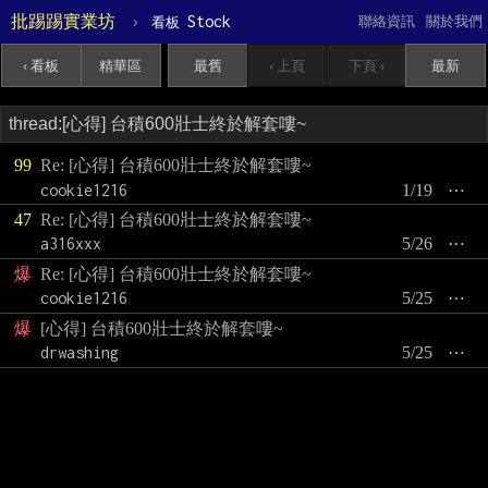
批踢踢實業坊
›
Stock
聯絡資訊
關於我們
看板
‹ 看板
精華區
最舊
‹ 上頁
下頁 ›
最新
99
Re: [心得] 台積600壯士終於解套嘍~
cookie1216
1/19
⋯
47
Re: [心得] 台積600壯士終於解套嘍~
a316xxx
5/26
⋯
爆
Re: [心得] 台積600壯士終於解套嘍~
cookie1216
5/25
⋯
爆
[心得] 台積600壯士終於解套嘍~
drwashing
5/25
⋯