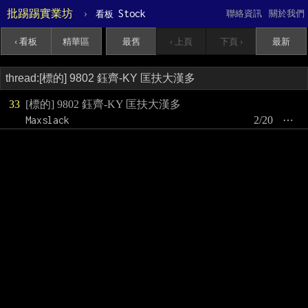
批踢踢實業坊
›
Stock
聯絡資訊
關於我們
看板
‹ 看板
精華區
最舊
‹ 上頁
下頁 ›
最新
33
[標的] 9802 鈺齊-KY 匡扶大漢多
Maxslack
2/20
⋯