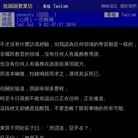
批踢踢實業坊
›
Taoism
聯絡資訊
關於我們
看板
作者
pennyty (囧囧。)
看板
Taoism
標題
[心得] 一些雜感
時間
Sat Jul  9 02:47:51 2016
不才沒有什麼訪道經驗，但我認為任何領域的學習都是一樣的，

非國民教育的領域，沒有任何人有義務教導誰。

也沒有任何人有義務在誰面前展現能力。

而道本幽微，扣鐘鳴鼓而求之，適得其反而已。

但關於疑道，我卻有很多歷程，

時至今日我都不敢肯認自己正在信仰，正在修道。

這段經文卻總是提醒我，不要忽略了眼前事物的所有可能。

東郭子問於莊子曰：「所謂道，惡乎在？」

莊子曰：「無所不在。」
