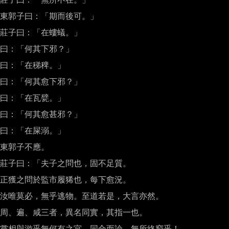
東郭子曰：「期而後可。」

莊子曰：「在螻蟻。」

曰：「何其下邪？」

曰：「在稊稗。」

曰：「何其愈下邪？」

曰：「在瓦甓。」

曰：「何其愈甚邪？」

曰：「在屎溺。」

東郭子不應。

莊子曰：「夫子之問也，固不足質。

正獲之問於監市履狶也，每下愈況。

汝唯莫必，無乎逃物。至道若是，大言亦然。

周、遍、咸三者，異名同實，其指一也。

嘗相與游乎無何有之宮，同合而論，無所終窮乎！
