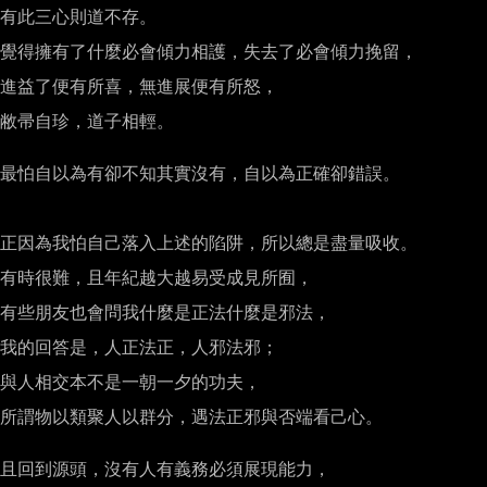
有此三心則道不存。

覺得擁有了什麼必會傾力相護，失去了必會傾力挽留，

進益了便有所喜，無進展便有所怒，

敝帚自珍，道子相輕。

最怕自以為有卻不知其實沒有，自以為正確卻錯誤。

正因為我怕自己落入上述的陷阱，所以總是盡量吸收。

有時很難，且年紀越大越易受成見所囿，

有些朋友也會問我什麼是正法什麼是邪法，

我的回答是，人正法正，人邪法邪；

與人相交本不是一朝一夕的功夫，

所謂物以類聚人以群分，遇法正邪與否端看己心。

且回到源頭，沒有人有義務必須展現能力，
