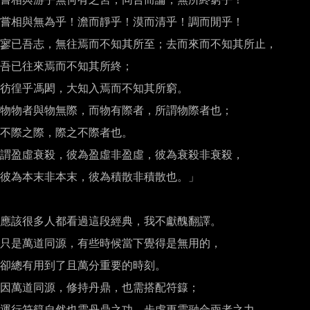
嘗相與無為乎！澹而靜乎！漠而清乎！調而閒乎！

寥已吾志，無往焉而不知其所至；去而來而不知其所止，

吾已往來焉而不知其所終；

彷徨乎馮閎，大知入焉而不知其所窮。

物物者與物無際，而物有際者，所謂物際者也；

不際之際，際之不際者也。

謂盈虛衰殺，彼為盈虛非盈虛，彼為衰殺非衰殺，

彼為本末非本末，彼為積散非積散也。」

應該很多人都看過這段經典，我不獻醜翻譯。

只是萬道同源，有些時候當下覺得是無用的，

卻總有用到了且萬分重要的時刻。

因萬道同源，修持丹鼎，也需搭配符籙；

運行符籙自然也需丹鼎之功，步虛更需融合兩者之力，
