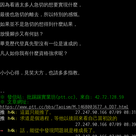
因為看過太多人急切的想要實現什麼，

最後也急切的離去，所以特別的感慨。

如果並不是急切的想得到什麼結果，

放慢腳步又有何妨？

畢竟歷代登真先聖沒有一位是速成的，

凡人如你我有什麼資格強求呢？

小小心得，見笑大方，也請多多指教。

※ 文章網址: 
https://www.ptt.cc/bbs/Taoism/M.1468003677.A.DD7.html
推 
h4k
: 這篇只能推了。
推 
h4k
: 求道是個過程，等他以後回來看自己當初說的
→ 
h4k
: 話，能從中發現問題就是種成長了。