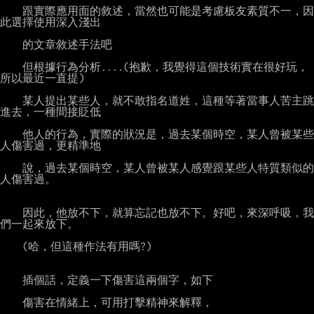
    跟實際應用面的敘述，當然也可能是考慮板友素質不一，因
此選擇使用深入淺出

    的文章敘述手法吧

    但根據行為分析....(抱歉，我覺得這個技術實在很好玩，
所以最近一直提)

    某人提出某些人，就不敢指名道姓，這種等著當事人苦主跳
進去，一種間接貶低

    他人的行為，實際的狀況是，過去某個時空，某人曾被某些
人傷害過，更精準地

    說，過去某個時空，某人曾被某人感覺跟某些人特質類似的
人傷害過。

    因此，他放不下，就算忘記也放不下。好吧，來深呼吸，我
們一起來放下。

    (哈，但這種作法有用嗎?)

    插個話，定義一下傷害這兩個字，如下

    傷害在情緒上，可用打擊精神來解釋，
