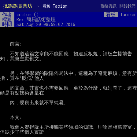
批踢踢實業坊
›
Taoism
聯絡資訊
關於我們
看板
作者
ccclum ()
看板
Taoism
標題
Re: 簡易話術整理
時間
Sat Aug 20 08:59:02 2016
    前言:

    不知道這篇文章能不能回應，如違反板規，請板主提前告
知，我會主動刪文。

    另，在我學習的陰陽佈局法中，這種為了避開麻煩，意有所
指，實在"貶低"他人

    的文章，其實也不需要回應，至於為什麼，就別問了，這裡
頭是有點技術含量在

    內，硬寫出來就不單純囉。

    本文:

    我個人覺得版主所接觸某些領域的知識、理論是相當豐富，
但缺少了些個人實證
