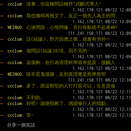
→ 
ccclum
: 沒事，你這種問話稱作"武斷式導入"
→ 
ccclum
: 我也懶得再推文了。反正一個先入為主的問
→ 
WEINUO
: 心迷問誰，心悟問修..言行有點搭不起來@@?
→ 
ccclum
: 話(結論)，對方回應之後，就會有另外一
→ 
ccclum
: 個問話(結論)出現。回不完的~
→ 
ccclum
: 這個齁，在行為管理科學就有提及，接觸人
→ 
WEINUO
: 除非是鬼擋牆，反則真理應是愈辨愈明
→ 
ccclum
: 多了，跟這類型的人打打屁可以，生意是做
→ 
ccclum
: 不到的。
→ 
ccclum
: 好吧! 謝謝指教了。感謝修行人的指點。
→ 
ccclum
: 笑~
   分享一個笑話
