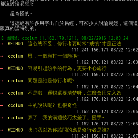
都沒討論易經呀

    超奇怪的~

    道德經有許多用字出自於易經，可卻少人討論易經，這個道
版真的蠻特別的。

→ 
WEINUO
: 這心態不妥，修行者要時常"戒慎"才是正法
→ 
ccclum
: 恩，一個願打一個願挨~
→ 
WEINUO
: 容易引起紛爭的行為，更要小心施行
→ 
ccclum
: 問題是誰是修行者呢?
→ 
ccclum
: 不是啦，邏輯還要清楚呀，怎麼會用先入為
→ 
ccclum
: 主的說法呢? 也很奇怪~
→ 
ccclum
: 算了，我的溝通技巧太差了。攤手~
→ 
WEINUO
: 咦!?我以為你該問的應是修行者是誰?