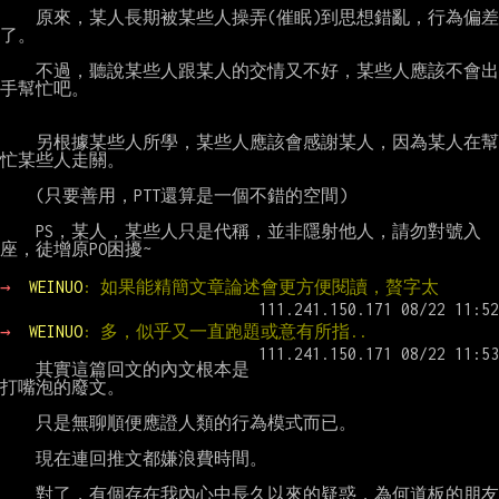
    原來，某人長期被某些人操弄(催眠)到思想錯亂，行為偏差
了。

    不過，聽說某些人跟某人的交情又不好，某些人應該不會出
手幫忙吧。

    另根據某些人所學，某些人應該會感謝某人，因為某人在幫
忙某些人走關。

    (只要善用，PTT還算是一個不錯的空間)

    PS，某人，某些人只是代稱，並非隱射他人，請勿對號入
座，徒增原PO困擾~

→ 
WEINUO
: 如果能精簡文章論述會更方便閱讀，贅字太
→ 
WEINUO
: 多，似乎又一直跑題或意有所指..
    其實這篇回文的內文根本是
打嘴泡的廢文。

    只是無聊順便應證人類的行為模式而已。

    現在連回推文都嫌浪費時間。

    對了，有個存在我內心中長久以來的疑惑，為何道板的朋友