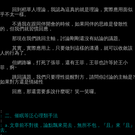
     回到稻草人理論，我認為這真的就是理論，實際應用面似
乎不太一樣。

     不過我在跟同伴開會的時候，如果同伴的思維是發散性
的，但我們就習慣回應，

     那現在我們跳回主軸，討論剛剛還沒有結論的議題。

     其實，實際應用上，只要做到這樣的溝通，就可以收斂該
人的行為了。

     但網路嘛，打死了張菲，還有王菲，王菲也許等於王小
菲，痾~

     跳回議題，我們只要理性提醒對方，請問你討論的主軸是? 
如果對方還是情緒性

     回應，那還需要多說什麼呢? 笑一笑囉。

: a.文章前不對後，論點飄來晃去，無所不包，『且』來『且』