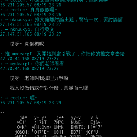
: → ccclum: 真真假假囉~                               
: → nknuukyo: 推文偏離討論主題，警告一次，要討論請    
: → nknuukyo: 自行發文                                
    哎呀~ 真倒楣呢

: 推 mydeargf: 又開始到處引戰了，你把你的推文拿去給     
: → mydeargf: 你們老師看看                             
    哎呀，老師叫我據理力爭囉~

    我又沒做錯或作對什麼，圓滿而已囉

: → ccclum: 喔~                                       
--

        j&=   y+ y*    jv+   yy-v    v &

       wE!"   j17$T   7MPC   NU$E-   Ej&v-

       O*K^  yHH:Ovm+ UMMk   BMNTO: H1="7'

      jO&OH: "OH7"E~  U0H1   BB71` jCf'U:

      vM1H1   jB-j1  wHhHh*-/$B)B-   BkJUk
