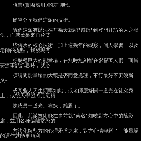
     執業(實際應用)的差別吧。

     簡單分享我們這派的技術。

     我們這派有辦法在前幾天就能"感應"到登門拜訪的人之狀
況，而感應是來自於某

     些傳承的核心技術。加上這幾年的觀察，個人學習，以及
老師的提點，我發現有

     好幾種巨大的能量場，在無時無刻都在影響著人們，而當
要辦事調訊息時，就必

     須請問能量場的大頭是否同意處理，不行最好不要硬辦，
哭~

     或某些人天生頻率如此，或老師應緣開一道光在徒弟身
上，或後天學習將元氣精

     煉成另一道光。靠妖，離題了。

     因此，我派技術能在事前就"莫名"知曉對方心中的陰影
處，並用各種偏離常態的

     方法化解對方的心理矛盾之處，對方心情輕鬆了，能量場
的運作就能更順利。
