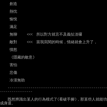
     創造

     熱忱

     愉悅

     滿足

     無聊     <<<  所以對方就言不及義扯淡囉

     敵對     <<<  當我寫閱的時候，情緒就會上升了，

     憤怒

      (隱藏的敵意)

     害怕

     悲傷

     冷漠無助

    ----------------------------------------------------
-----------------

    既然辨識出某人的行為模式了(看破手腳)，那某些人就能功
成身退。
