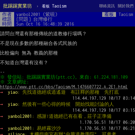
批踢踢實業坊
›
Taoism
聯絡資訊
關於我們
看板
作者
yanbol2001 (紫硯)
看板
Taoism
標題
[問題] 台灣修行
時間
Sun Oct 16 16:48:39 2016
請問台灣還有那種傳統的道教修行場嗎？

不是現在多數的那種融合各式民族的

比較偏向 無為 教義的那種

不知道台灣還有沒有？

※ 文章網址: 
https://www.ptt.cc/bbs/Taoism/M.1476607722.A.2E1.html
→ 
yiao
: 先找道德經或逍遙遊  有註釋的那種  先打底
→ 
yiao
: 然後有一些心得的時候  開始找能討論的人
→ 
yanbol2001
: 感謝!道德經已有在看，莊子正準備
→ 
yanbol2001
: 易經霧沙沙
→ 
silince
: 木柵指南宮有辦"中華道教學院"，可參考