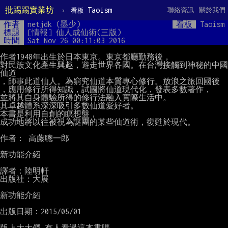
批踢踢實業坊
›
Taoism
聯絡資訊
關於我們
看板
作者
netjdk (墨少)
看板
Taoism
標題
[情報] 仙人成仙術(三版)
時間
Sat Nov 26 00:11:03 2016
作者1948年出生於日本東京。東京都廳勤務後，

對民族文化產生興趣，遊走世界各國。在台灣接觸到神秘的中國
仙道

，師事此道仙人。為窮究仙道本質專心修行。放浪之旅回國後

，應用修行所得知識，試圖將仙道現代化，發表多數著作，

並將其自身體驗所得的修行法融入實際生活中。

其卓越體系深深吸引多數仙道愛好者。

本書是利用自創的瞑想盤，

成功地將以往被視為謎團的某些仙道術，復甦於現代。

作者： 高藤聰一郎

新功能介紹

譯者：陸明軒

出版社：大展

新功能介紹

出版日期：2015/05/01

版上大大們.有人看過這本書嗎.
