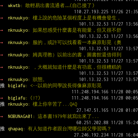
→ 
wkwtb
: 敢輕易出書流通者……(自己接了)
→ 
nknuukyo
: 樓上說的危險某個程度上是有機會發生，
→ 
nknuukyo
: 如果想感受什麼書是有能量，但又很不舒
→ 
nknuukyo
: 服的，或許可以找看看一本麻原彰晃（奧
→ 
nknuukyo
: 姆真理教）以前出的書，圖書館還借得到
→ 
nknuukyo
: ，大概就知道什麼是有功底，但很糟糕的
→ 
nknuukyo
: 狀態。
推 
biglafu
: <--以前的同學說長得像麻原彰晃
→ 
biglafu
: (!?)
推 
nknuukyo
: 樓上你辛苦了...QAQ
→ 
NOBUNAGA01
: 這本書1979年就寫出來了...
推 
qhapaq
: 有人知道作者跟台灣哪位師父學習嗎？