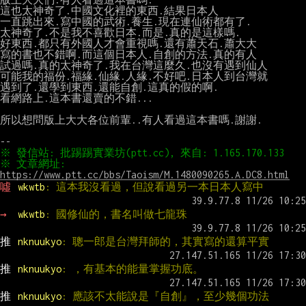
這也太神奇了.中國文化裡的東西.結果日本人

一直跳出來.寫中國的武術.養生.現在連仙術都有了.

太神奇了.不是我不喜歡日本.而是.真的是這樣嗎.

好東西.都只有外國人才會重視嗎.還有蕭天石.蕭大大

寫的書也不錯啊.而這個日本人.自創的方法.真的有人

試過嗎.真的太神奇了.我在台灣這麼久.也沒有遇到仙人

可能我的福份.福緣.仙緣.人緣.不好吧.日本人到台灣就

遇到了.還學到東西.還能自創.這真的假的啊.

看網路上.這本書還賣的不錯...

所以想問版上大大各位前輩..有人看過這本書嗎.謝謝.

※ 文章網址: 
https://www.ptt.cc/bbs/Taoism/M.1480090265.A.DC8.html
噓 
wkwtb
: 這本我沒看過，但說看過另一本日本人寫中
→ 
wkwtb
: 國修仙的，書名叫做七龍珠
推 
nknuukyo
: 聰一郎是台灣拜師的，其實寫的還算平實
推 
nknuukyo
: ，有基本的能量掌握功底。
推 
nknuukyo
: 應該不太能說是『自創』，至少幾個功法