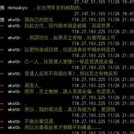
推 
nknuukyo
: ，在台灣常見到相類的。
推 
wkwtb
: 我自己的想法
→ 
wkwtb
: 比起古代，現代根本就是超級「花花世界」
→ 
wkwtb
: ，所謂功法，如果言之有物，出書理論上可
→ 
wkwtb
: 以更快達成目標，但是讀者在半桶水時是自
→ 
wkwtb
: 己一人，比普通人更慘(一樣是受誘惑走偏，
→ 
wkwtb
: 普通人反而不容易出事)，所以言之有物反而
→ 
wkwtb
: 易害人。
→ 
wkwtb
: 然而，言之無物，讓人直接走偏，也是害人
→ 
wkwtb
: 。
→ 
wkwtb
: 所以，我的看法是，真正有能力者，更謹慎
→ 
wkwtb
: 不敢出書流通。
→ 
wkwtb
: 所以古書看起來才會騷不到癢處…………