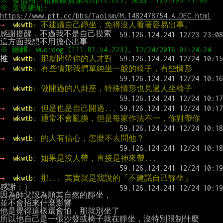
※ 文章網址: 
https://www.ptt.cc/bbs/Taoism/M.1482478754.A.DEC.html
→ 
wkwtb
: 不建議自己靜坐，免得沒人看著容易出事。
感謝提醒，不過我不是自己摸索

推 
wkwtb
: 那就問帶你的人才對
→ 
wkwtb
: 有些情形我們單純坐一般的椅子，有些情形
→ 
wkwtb
: 做開過的八卦座，特殊情形也見過人坐椅子
→ 
wkwtb
: 但是也是自己開過...
→ 
wkwtb
: 通常不會亂換，但是每家作法不一，你對帶你
→ 
wkwtb
: 的人有信心，怎麼不去問他？
→ 
wkwtb
: 如果是沒人帶，直接是神來帶...
→ 
wkwtb
: 那... 其實就是我說的「不建議自己靜坐」
感謝：）

因為師父認為順其自然的靜坐，
並不會招來什麼影響

他是覺得這樣還會怕，那就別坐了

所以他自己是一張沙發或椅子就在靜坐，沒特別限制什麼
