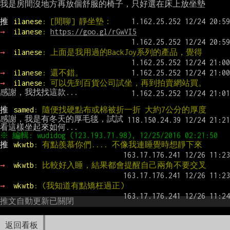
我是房間沒地方再放個舒服的椅子，只好選在床上放坐墊

推 
ilanese
: [閒聊] 靜坐墊：
→ 
ilanese
: 
https://goo.gl/rGwVI5
→ 
ilanese
: 上面是我用過的BackJoy系列的產品，覺得
→ 
ilanese
: 還不錯。
→ 
ilanese
: 可以先到百貨公司試坐，再到拍賣網站買。
感謝，我找找這款...

推 
samed
: 隨便找硬點布或棉被折一折 大約7公分的厚度
感謝，我是有冬天的厚毛毯，試試
推 
wkwtb
: 有點羨慕你們.... 不像我連睡覺時想靜下來
→ 
wkwtb
: 比較好入睡，結果都會提醒自己兩角不要交叉
→ 
wkwtb
: (我知道有點矯枉過正)
推文自動更新已關閉
返回看板