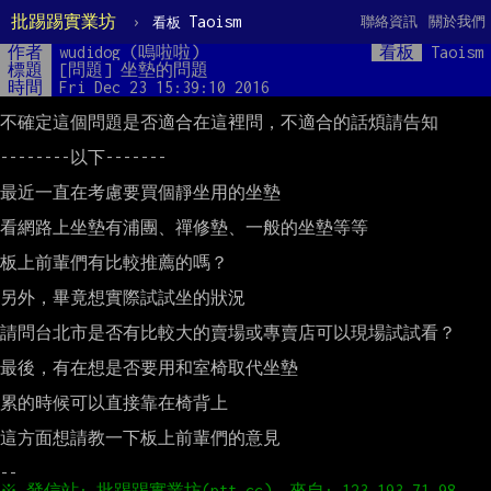
批踢踢實業坊
›
Taoism
聯絡資訊
關於我們
看板
作者
wudidog (嗚啦啦)
看板
Taoism
標題
[問題] 坐墊的問題
時間
Fri Dec 23 15:39:10 2016
不確定這個問題是否適合在這裡問，不適合的話煩請告知

--------以下-------

最近一直在考慮要買個靜坐用的坐墊

看網路上坐墊有浦團、禪修墊、一般的坐墊等等

板上前輩們有比較推薦的嗎？

另外，畢竟想實際試試坐的狀況

請問台北市是否有比較大的賣場或專賣店可以現場試試看？

最後，有在想是否要用和室椅取代坐墊

累的時候可以直接靠在椅背上

這方面想請教一下板上前輩們的意見
