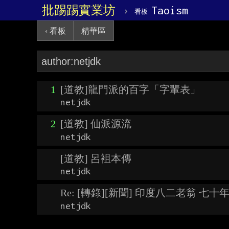
批踢踢實業坊
›
Taoism
看板
‹ 看板
精華區
1
[道教]龍門派的百字「字輩表」
netjdk
2
[道教] 仙派源流
netjdk
[道教] 呂袓本傳
netjdk
Re: [轉錄][新聞] 印度八二老翁 七
netjdk