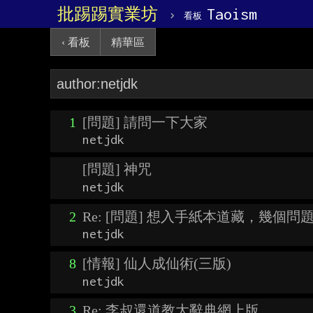
批踢踢實業坊
›
Taoism
看板
‹ 看板
精華區
1
[問題] 請問一下大家
netjdk
[問題] 神咒
netjdk
2
Re: [問題] 想入手紙本道藏，幾個問
netjdk
8
[情報] 仙人成仙術(三版)
netjdk
3
Re: 李叔還道教大辭典網上版