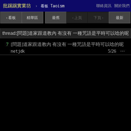
批踢踢實業坊
›
Taoism
聯絡資訊
關於我們
看板
‹ 看板
精華區
最舊
‹ 上頁
下頁 ›
最新
7
[問題]道家跟道教內 有沒有 一種咒語是平時可以唸的呢
netjdk
5/26
⋯