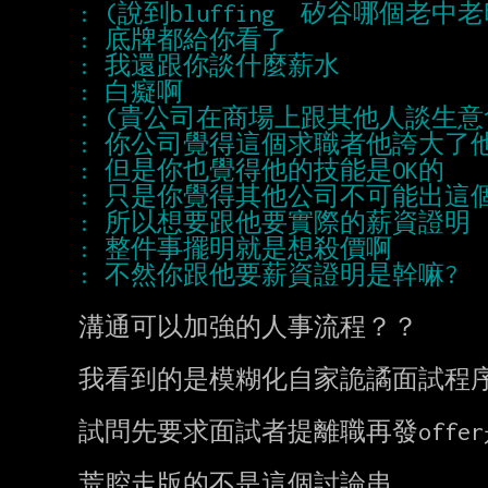
溝通可以加強的人事流程？？

我看到的是模糊化自家詭譎面試程序的
試問先要求面試者提離職再發offe
荒腔走版的不是這個討論串
