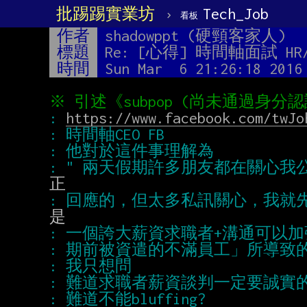
批踢踢實業坊
›
Tech_Job
看板
作者
shadowppt (硬頸客家人)
標題
Re: [心得] 時間軸面試 
時間
Sun Mar  6 21:26:18 2016
: 
https://www.facebook.com/twJo