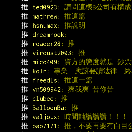
推 
ted0923
: 請問這樣B公司有構成
推 
mathrew
: 推這篇
推 
hsnumax
: 推說明
推 
dreamnook
:
推 
roader28
: 推
推 
virdust2003
: 推
推 
mico409
: 資方的態度就是 鈔
推 
koln
: 專業  應該要讀法律  
推 
freedls
: 推這一篇
推 
vn509942
: 爽我爽 苦你苦
推 
clubee
: 推
推 
BalloonBa
: 推
推 
valjoux
: 時間軸讚讚讚！！！
推 
bab7171
: 推，不要再要有白目