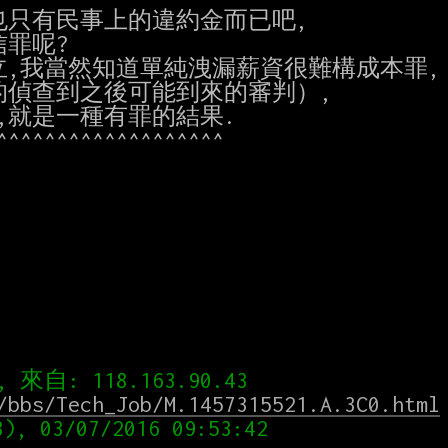
也只有民事上的違約金而已吧,

罪呢?

,我當然知道單純洩漏薪資很難構成本罪,

偵查到之後可能到來的審判）,

就是一種有罪的結果.

/bbs/Tech_Job/M.1457315521.A.3C0.html