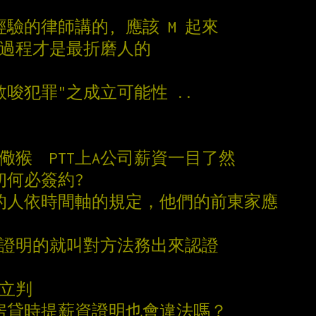
驗的律師講的, 應該 M 起來
訟過程才是最折磨人的
教唆犯罪"之成立可能性 ..
儆猴  PTT上A公司薪資一目了然
初何必簽約?
的人依時間軸的規定，他們的前東家應
資證明的就叫對方法務出來認證
下立判
或房貸時提薪資證明也會違法嗎？