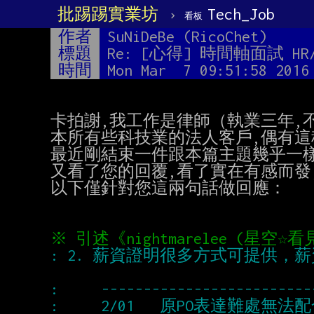
批踢踢實業坊
›
Tech_Job
看板
作者
SuNiDeBe (RicoChet)
標題
Re: [心得] 時間軸面試 
時間
Mon Mar  7 09:51:58 2016
卡拍謝,我工作是律師（執業三年,不
本所有些科技業的法人客戶,偶有這種
最近剛結束一件跟本篇主題幾乎一樣
又看了您的回覆,看了實在有感而發,
以下僅針對您這兩句話做回應：
