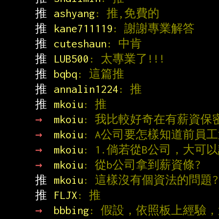
推 
ashyang
: 推,免費的
推 
kane711119
: 謝謝專業解答
推 
cuteshaun
: 中肯
推 
LUB500
: 太專業了!!!
推 
bqbq
: 這篇推
推 
annalin1224
: 推
推 
mkoiu
: 推
→ 
mkoiu
: 我比較好奇在有薪資保
→ 
mkoiu
: A公司要怎樣知道前員工
→ 
mkoiu
: 1.倘若從B公司，大可
→ 
mkoiu
: 從b公司拿到薪資條?
推 
mkoiu
: 這樣沒有個資法的問題?
推 
FLJX
: 推
→ 
bbbing
: 假設，依照板上經驗