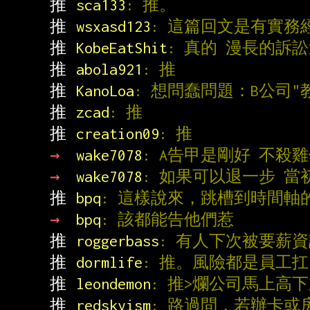
推 
sca133
: 推。
推 
wsxasd123
: 這篇回文是有實務經
推 
KobeEatShit
: 真的 漫長的訴
推 
abola921
: 推
推 
KanoLoa
: 想問蠢問題：B公司"
推 
zcad
: 推
推 
creation09
: 推
→ 
wake7078
: A告甲是剛好 不殺雞
→ 
wake7078
: 如果可以退一步 當
推 
bpq
: 這樣說來，跳槽到時間軸
→ 
bpq
: 該都能告他們惹
推 
roggerbass
: 有人下次被要薪
推 
dormlife
: 推。風險都是員工扛
推 
leondemon
: 推>爛公司馬上高
推 
redskyism
: 路過問，若辦卡