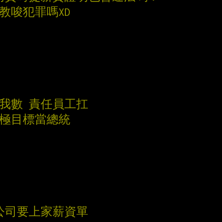
教唆犯罪嗎XD
票我數 責任員工扛
終極目標當總統
公司要上家薪資單