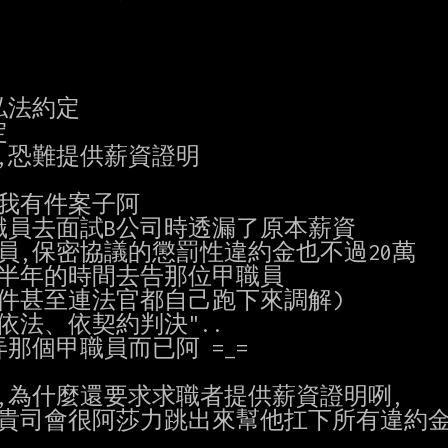
法約定



,恐難提供薪資證明

我有件案子阿

職員去面試B公司時透漏了原本薪資

,保密協議的懲罰性違約金也不過20萬

半年的時間去告那位甲職員

件甚至連法官都自己跑下來調解)

依法、依契約判決"..

個甲職員而已阿 =_=

,為什麼還要求求職者提供薪資證明咧,

貴司會很阿莎力跳出來幫他扛下所有違約金嗎