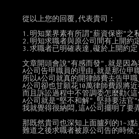
從以上您的回覆,代表貴司：

1.明知業界素有所謂"薪資保密"之私
2.明知求職者與原公司間有上開約定
3.求職者已明確表達,礙於上開約定
文章開頭會說"有感而發",就是因為
A公司告甲職員的理由,就是那位甲
所以A公司就真的開律師費去告甲職員
A公司卻也甘願花10萬律師費跟將近
而且訴訟過程中不管調委怎麼勸(這
A公司就是"堅不和解",堅持要法官"
我就覺得很納悶,這A公司擺明了要弄那
那既然貴司也深知上面臚列的1~3點
難道之後求職者被原公司告的時候,