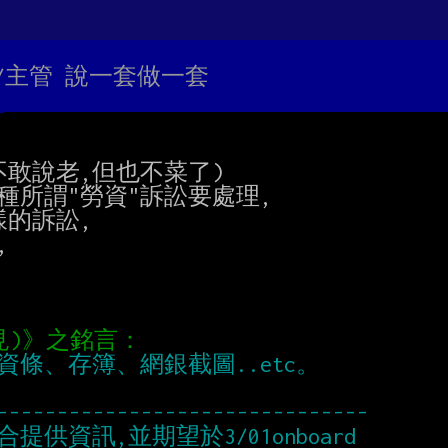
HR/主管 說一套做一套
敢說老,但也不菜了)

所謂"勞資"訴訟要處理,

的訴訟,


