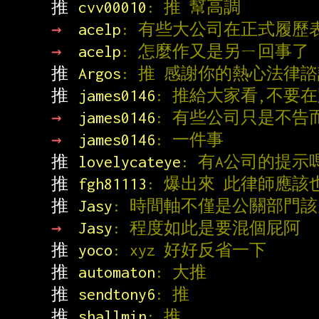
推 
cvv00010
: 推 幫高調
→ 
acelp
: 有些大公司在正式履歷
→ 
acelp
: 怎麼作又是另ㄧ回事了
推 
Argos
: 推 感謝你的熱心法律
推 
james0146
: 推給大家看,不要
→ 
james0146
: 有些公司只是不告
→ 
james0146
: 一件事
推 
lovelycateye
: 有A公司的提
推 
fgh81113
: 爆出來 此律師應該
推 
Jasy
: 時間軸不僅是公關部門該
→ 
Jasy
: 程度如此是要混個屁阿
推 
yoco
: xyz 好好反省一下
推 
automaton
: 大推
推 
sendtony6
: 推
推 
shallmin
: 推