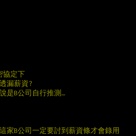
密協定下
透漏薪資?
以說是B公司自行推測…
，這家B公司一定要討到薪資條才會錄用