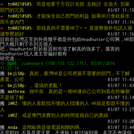
→ 
tn00210585
: 而是他要千方百計去抓 去檢討 去放大 別家
部門的冗員
→ 
tn00210585
: 才能保全自己部門的利益 如果HR只會砍薪水
而不會內鬥
→ 
tn00210585
: 那就真的不需要HR了= = 直接整個外包請人過
濾學歷就好
目前在台灣正常的外商幾乎都是外包給Headhunter公司啊，HR部
門大概只剩下不到五個人

吧，Headhunter對於薪資和市場了解真的強多了。厲害的
Headhunter找人連主管偏好都有

※ 編輯: zzahoward (198.155.122.175), 03/07/2016 
推 
bkjl58p
: 真的，臺灣HR是公司裡最不需要的部門，不了解
產業、公司
→ 
bkjl58p
: ，還搞的更亂！
推 
mathrew
: 很中肯  真的是一堆HR連自己公司到底在幹嘛都
不是很了解
推 
iWRZ
: 懂的人喜歡找不懂的人找懂的人 HR就是那群不懂的
人
→ 
iWRZ
: 或是專門浪費別人的時間造就自己的業績
推 
Anda
: 這間歐商是做電源相關的嗎....
不是耶XD 不算是電子業，不過版上有討論到過，名字不會讓你