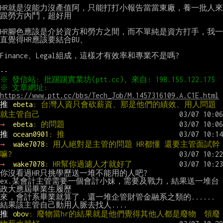
HR就是沒能力沒產值阿，只能打打小報告當當東廠，養一批人來
跟勞方內鬥，超好用

HR腳色應該是介於資方和勞方之間，而不單純是資方打手，我一
直覺得HR應該要結合BU、

Finance、Legal組成，這樣才有效率和專業不是嗎?

※ 文章網址: 
https://www.ptt.cc/bbs/Tech_Job/M.1457316109.A.C1E.html
推 
ebeta
: 台灣人資只會砍薪資、那是他們的績效、用人問題
就主管自己
→ 
ebeta
: 的問題
推 
ocean0901
: 推
→ 
wake7078
: 用人絕對是主管的問題 HR都懂 還要主管面試幹
嘛?
→ 
wake7078
: HR幫你過濾人才就好了
你沒看過HR只挑學歷送一堆不能用的人吧?

ex.某會計主管需要一個會計小妹，需要及戰力，結果送一堆台
政大應屆畢業生履歷

來，會計系畢業就算了，還一堆企管財管金融系之類的......

推 
obov
: 廢物當hr的結果就是他們覺得其他人都是廢物  領廢