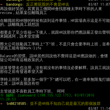
→ 
bandongo
: 反正擦屁股的不會是HR去
再說個好笑的，其實員工傳聞HR會找那種太準時下班的人來
review，結果某位離職員工

在離職前和HR聊的時候有談到這件事情，HR當場表示這是不可能
的。該離職員工就想說

都要走了至少造福一下後人，就跟HR說那你們應該嚴正發出聲明
來闢謠阿，說本堂堂國

際大公司鼓勵員工準時上"下"班，不是只會念要準時上班，並希
望員工能有個Work-life

Balance的習慣。該HR居然回說他不覺得這是HR應該做的，會懷
疑公司HR有這種政策的人

就算發聲名也沒用，沒有就沒有的事情沒必要解釋。該員工就說
那你之前有發過希望大家

準時上班阿，那多加一個字"下"總可以吧，在一連串無限鬼打牆
之後，該HR直接說有些

※ 編輯: zzahoward (198.155.122.175), 03/07/2016 
→ 
tn00210585
: 並不是HR殊不知自己就是最冗的那個族群