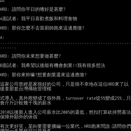
HRD: 請問你平日的嗜好是甚麼?

A面試者: 我平日喜歡煮飯和料理食物

HRD: 那你怎麼不去當廚師跑來這邊應徵?

A: 
........................................................
.......

HRD: 請問你未來想要做甚麼?

B面試者: 我希望以後能有機會創業!!我有很多想法

HRD: 那你來幹嘛?想要創業還來這邊應徵?

這家公司曾經是家很好的公司，只是很不幸地在這位HRD來了以
後拿那套台灣傳統管理模

式導入，真外商變成了假外商，turnover rate從5%變成25%，只
會斤斤計較幾千塊的薪水

2010以後新人進入公司薪水比2005的還低，然扣打算砍掉勞基法
保障外額外的休假

有次更好笑，某BU要需要擴編一位業代，HRD跑來問說:請問你們
增加一名業代可以提升多
