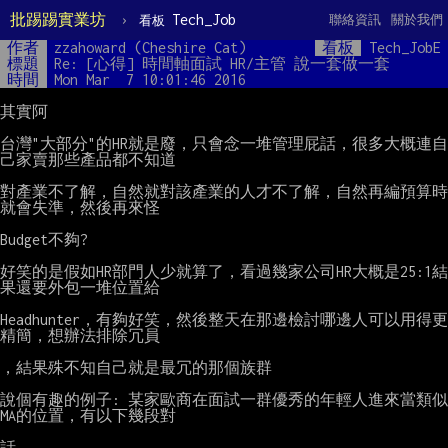
批踢踢實業坊
›
Tech_Job
聯絡資訊
關於我們
看板
作者
zzahoward (Cheshire Cat)
看板
Tech_JobE
標題
Re: [心得] 時間軸面試 HR/主管 說一套做一套
時間
Mon Mar  7 10:01:46 2016
其實阿

台灣"大部分"的HR就是廢，只會念一堆管理屁話，很多大概連自
己家賣那些產品都不知道

對產業不了解，自然就對該產業的人才不了解，自然再編預算時
就會失準，然後再來怪

Budget不夠?

好笑的是假如HR部門人少就算了，看過幾家公司HR大概是25:1結
果還要外包一堆位置給

Headhunter，有夠好笑，然後整天在那邊檢討哪邊人可以用得更
精簡，想辦法排除冗員

，結果殊不知自己就是最冗的那個族群

說個有趣的例子: 某家歐商在面試一群優秀的年輕人進來當類似
MA的位置，有以下幾段對

話
