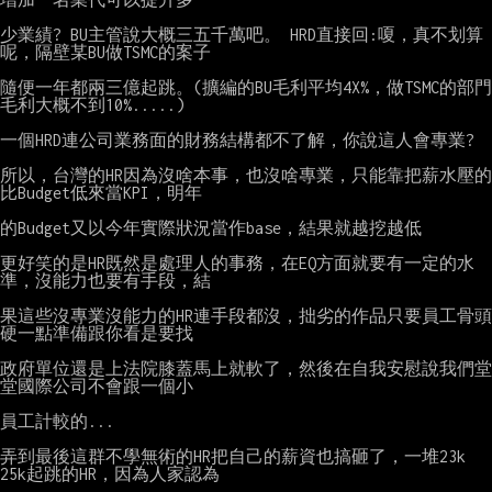
少業績? BU主管說大概三五千萬吧。 HRD直接回:嗄，真不划算
呢，隔壁某BU做TSMC的案子

隨便一年都兩三億起跳。(擴編的BU毛利平均4X%，做TSMC的部門
毛利大概不到10%.....)

一個HRD連公司業務面的財務結構都不了解，你說這人會專業?

所以，台灣的HR因為沒啥本事，也沒啥專業，只能靠把薪水壓的
比Budget低來當KPI，明年

的Budget又以今年實際狀況當作base，結果就越挖越低

更好笑的是HR既然是處理人的事務，在EQ方面就要有一定的水
準，沒能力也要有手段，結

果這些沒專業沒能力的HR連手段都沒，拙劣的作品只要員工骨頭
硬一點準備跟你看是要找

政府單位還是上法院膝蓋馬上就軟了，然後在自我安慰說我們堂
堂國際公司不會跟一個小

員工計較的...

弄到最後這群不學無術的HR把自己的薪資也搞砸了，一堆23k 
25k起跳的HR，因為人家認為
