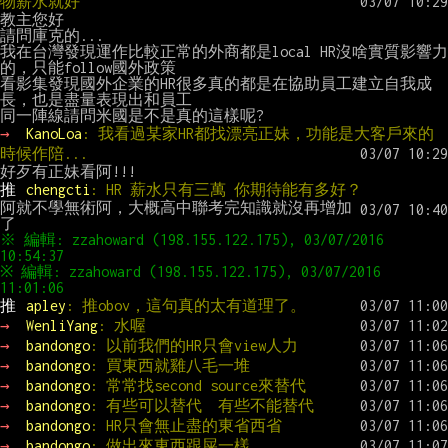
物薪水就好
教主您好

請問庫克的...

我在台灣發現運作比較正常的外商都是local HR沒啥實質影響力
的，只能follow國外政策

看影集發現國外企業的HR很多真的都是在協助員工建立自我成
長，也是盡量表現出和員工

→ 
KanoLoa
: 我看過某家HR都找漂亮正妹，功能是大客戶來的
時候作陪...
推 
chengcti
: HR 薪水只有三萬 你期待能有多好？
阿就不學無術阿，大概高中聯考完知識就沒再增加
※ 編輯: zzahoward (198.155.122.175), 03/07/2016 
※ 編輯: zzahoward (198.155.122.175), 03/07/2016 
推 
apley
: 推obov，這句真的太有道理了。
→ 
WenliYang
: 水喔
→ 
bandongo
: 以前我們的HR只會view人力
→ 
bandongo
: 買東西就雞八毛一堆
→ 
bandongo
: 常常找second source來替代
→ 
bandongo
: 有些可以替代  有些不能替代
→ 
bandongo
: HR只會無止盡的東省西省
→ 
bandongo
: 做出來東西跟屎一樣