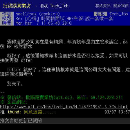
批踢踢實業坊
›
Tech_Job
聯絡資訊
關於我們
看板
作者
smallcbox (cookies)
看板
Tech_Job
標題
Re: [心得] 時間軸面試 HR/主管 說一套做一套
時間
Mon Mar  7 11:05:48 2016
   覺得這間公司實在是有夠爛，年資幾年是由主管來認定，然
後 HR 核對薪水

   就好了，然後通知求職者這個薪水是否可以接受，如果可以
接受再發 offer

   letter 就好了，這種事情根本就是這間公司大大有問題，建
議這個求職者也

   別去了。

※ 文章網址: 
https://www.ptt.cc/bbs/Tech_Job/M.1457319951.A.7CA.html
推 
thund
: 同意這篇......
推文自動更新已關閉