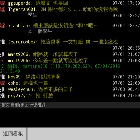
噓 
ggsuperda
: 這廢文 也要回
噓 
Tigerman001
: 2M 跟4M都21% ....哈哈你沒報過稅
           學生

噓 
xmanhman
: 樓主應該是沒領過2M和4M吧～
           又一個學生

推 
teardropbox
: 推這篇啊 一文打臉 爽 一堆沒繳稅
推 
mart9266
: 網路就一堆試算表了
→ 
mart9266
: 今年差一點就可以退稅了
※ 編輯: martine318 (118.170.202.62), 07/01/2016 
推 
Nov09
: 網路可以試算啊
噓 
cphe
: 這樣也一篇
推 
wesleychun
: 過差不多的日子
推 
gsy2i7y14
: 推 打臉
推文自動更新已關閉
返回看板