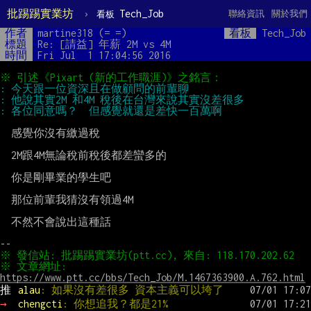
批踢踢實業坊
›
Tech_Job
聯絡資訊
關於我們
看板
作者
martine318 (= =)
看板
Tech_Job
標題
Re: [請益] 年薪 2M vs 4M
時間
Fri Jul  1 17:04:56 2016
  感覺你沒有繳過稅

  2M跟4M無論稅前稅後都差蠻多的

  你是剛畢業的學生吧

  那位前輩我猜沒有領過4M

  不然不會說出這種話

※ 文章網址: 
https://www.ptt.cc/bbs/Tech_Job/M.1467363900.A.762.html
推 
alau
: 如果沒有差很多 資本主義可以垮了
→ 
chengcti
: 你想追我？都是21%