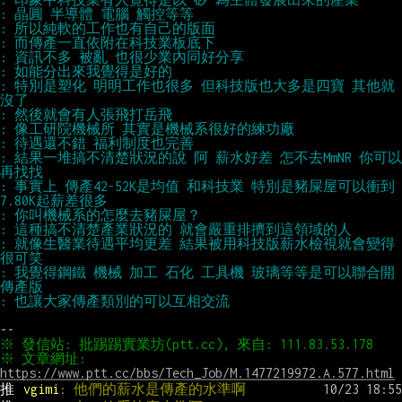
: 特別是塑化 明明工作也很多 但科技版也大多是四寶 其他就
: 結果一堆搞不清楚狀況的說 阿 薪水好差 怎不去MmNR 你可以
: 事實上 傳產42-52K是均值 和科技業 特別是豬屎屋可以衝到
: 就像生醫業待遇平均更差 結果被用科技版薪水檢視就會變得
: 我覺得鋼鐵 機械 加工 石化 工具機 玻璃等等是可以聯合開
※ 文章網址: 
https://www.ptt.cc/bbs/Tech_Job/M.1477219972.A.577.html
推 
vgimi
: 他們的薪水是傳產的水準啊