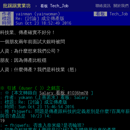
批踢踢實業坊
›
Tech_Job
聯絡資訊
關於我們
看板
作者
yainman (yainwoman)
看板
Tech_Job
標題
Re: [討論] 成立傳產版
時間
Sun Oct 23 18:52:49 2016
科技業、傳產確實不好分！

一個朋友兩年前面試大銀時被問

人資：為什麼想來我們公司？

朋友：因為傳產比較穩

人資：什麼傳產？我們是科技業（怒）

: ※ [本文轉錄自 
Salary 看板 #1O36hm70
: 推 fhjqwefs: 問題是傳產跟科技的定義差別是什麼?百萬年薪