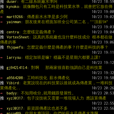
推 
duser
: 有二線系統廠水準阿
推 
kynoko
: 就像麵包只有工時是科技業水準，就會把它放在傳
產
→ 
mart9266
: 傳產薪水水準是多少阿
→ 
yainman
: 朋友後來在裡面加班全公司第二名，""頂薪5W"
推 
centra
: 怎麼樣定義傳產？
推 
VortexSheet
: 說真的系統廠也沒什麼科技成分 根本都在做
傳產的事
推 
fhjqwefs
: 怎麼定義什麼是傳產的事？什麼是科技的事？
→ 
larrysu
: 穩定加班是嘛? 穩贏不是星期六都要上課?
推 
gj942l41l4
: 對啊   那兩家很喜歡強調自己是科技業
→ 
a9564208
: 工時科技化 薪水傳產化
推 
Vibird
: 老實說現在的科技業以後就成為傳產業，一堆科技
業傳產化..
→ 
badyy
: 不知用啥分,就用錢跟發展性,
推 
xyz30317
: 包子沒技術又需要一堆現場人力 應該算傳產
→ 
xyz30317
: 薪資跟傳產比也差不多
→ 
mico409
: 你朋友應該回: 你們的薪水是傳產水準啊