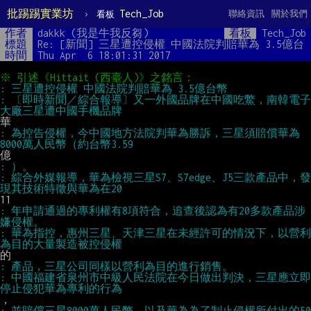
批踢踢實業坊
›
Tech_Job
聯絡資訊
關於我們
看板
作者
dakkk (我是牛我反芻)
看板
Tech_Job
標題
Re: [新聞] 三星遭控侵權 中國法院判賠華為 3.5億台
時間
Thu Apr  6 18:01:31 2017
: 〔即時新聞／綜合報導〕又一外國品牌在中國吃鱉，南韓電子
: 為控告侵權，今中國地方法院判華為勝訴，三星須賠償華為
: 綜合外媒報導，華為檢視三星S7、S7edge、J5三款產品中，發
: 年申請通過的專利權有8項符合，追查後認為有20多款產品涉
: 華為指控，惠州三星、天津三星在未經許可的情況下，以營利
: 中國福建省泉州市中級人民法院在今日做出判決，三星應立即
: 並賠償三星8000萬人民幣，以及華為為了制止侵權所付出的50