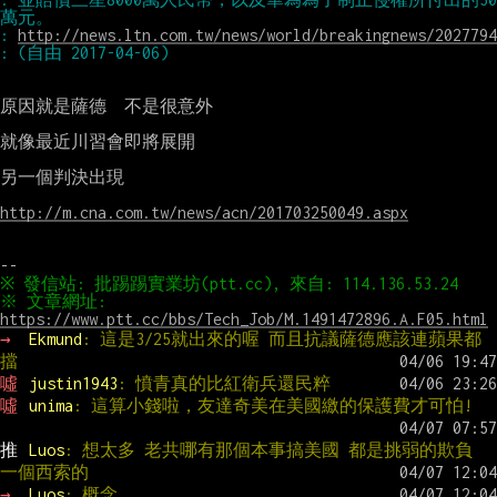
: 
http://news.ltn.com.tw/news/world/breakingnews/2027794
原因就是薩德  不是很意外

就像最近川習會即將展開

另一個判決出現

http://m.cna.com.tw/news/acn/201703250049.aspx
※ 文章網址: 
https://www.ptt.cc/bbs/Tech_Job/M.1491472896.A.F05.html
→ 
Ekmund
: 這是3/25就出來的喔 而且抗議薩德應該連蘋果都
擋
噓 
justin1943
: 憤青真的比紅衛兵還民粹
噓 
unima
: 這算小錢啦，友達奇美在美國繳的保護費才可怕!
推 
Luos
: 想太多 老共哪有那個本事搞美國 都是挑弱的欺負 
一個西索的
→ 
Luos
: 概念