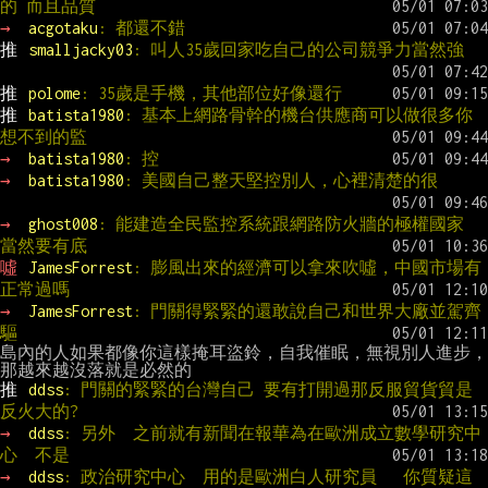
的 而且品質
→ 
acgotaku
: 都還不錯
推 
smalljacky03
: 叫人35歲回家吃自己的公司競爭力當然強
推 
polome
: 35歲是手機，其他部位好像還行
推 
batista1980
: 基本上網路骨幹的機台供應商可以做很多你
想不到的監
→ 
batista1980
: 控
→ 
batista1980
: 美國自己整天堅控別人，心裡清楚的很
→ 
ghost008
: 能建造全民監控系統跟網路防火牆的極權國家 
當然要有底
噓 
JamesForrest
: 膨風出來的經濟可以拿來吹噓，中國市場有
正常過嗎
→ 
JamesForrest
: 門關得緊緊的還敢說自己和世界大廠並駕齊
驅
島內的人如果都像你這樣掩耳盜鈴，自我催眠，無視別人進步，
推 
ddss
: 門關的緊緊的台灣自己 要有打開過那反服貿貨貿是
反火大的?
→ 
ddss
: 另外  之前就有新聞在報華為在歐洲成立數學研究中
心  不是
→ 
ddss
: 政治研究中心  用的是歐洲白人研究員   你質疑這