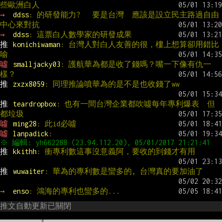
些歐洲白人
→ 
ddss
: 的研發能力?   要是台灣  應該是設立民主路過自由
中心來對抗
→ 
ddss
: 這票白人數學家的研發成果
推 
konichiwaman
: 台灣人對白人友善的很，樓上想算卻用錯比
喻
噓 
smalljacky03
: 護航華為都是收了錢嗎？嘴一下像有仇一
樣？
推 
zxzx8059
: 同理推論噴華為的是不是也收錢了ww
推 
teardropbox
: 也有一間台灣企業都吹噓每年專利爆表  但
都垃圾
噓 
ming28
: 此id必噓
噓 
lanpadick
:
推 
kkithh
: 衝專利數這事沒意義阿，要收的到錢才有用
推 
wuwaiter
: 華為的專利數是蠻多的, 台灣真的要加油了
→ 
enso
: 鴻海的專利也蠻多的...
推文自動更新已關閉