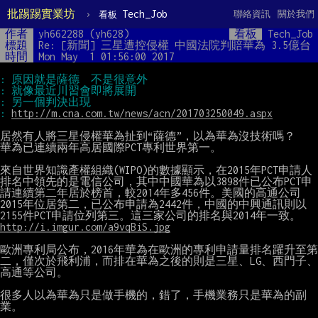
批踢踢實業坊
›
Tech_Job
聯絡資訊
關於我們
看板
作者
yh662288 (yh628)
看板
Tech_Job
標題
Re: [新聞] 三星遭控侵權 中國法院判賠華為 3.5億台
時間
Mon May  1 01:56:00 2017
: 
http://m.cna.com.tw/news/acn/201703250049.aspx
居然有人將三星侵權華為扯到“薩德”，以為華為沒技術嗎？

華為已連續兩年高居國際PCT專利世界第一。

來自世界知識產權組織(WIPO)的數據顯示，在2015年PCT申請人
排名中領先的是電信公司，其中中國華為以3898件已公布PCT申
請連續第二年居於榜首，較2014年多456件。美國的高通公司
2015年位居第二，已公布申請為2442件，中國的中興通訊則以
http://i.imgur.com/a9vqBiS.jpg
歐洲專利局公布，2016年華為在歐洲的專利申請量排名躍升至第
二，僅次於飛利浦，而排在華為之後的則是三星、LG、西門子、
高通等公司。

很多人以為華為只是做手機的，錯了，手機業務只是華為的副
業。
