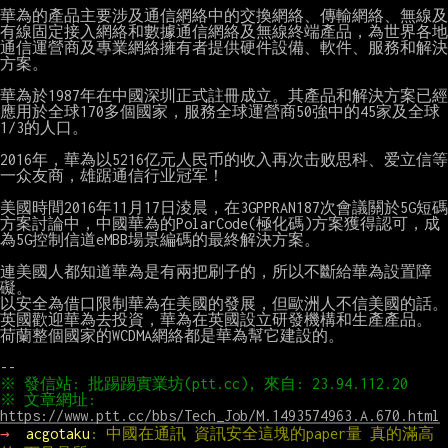
華為的產品主要涉及通信網絡中的交換網絡、傳輸網絡、無線及
有線固定接入網絡和數據通信網絡及無線終端產品，為世界各地
通信運營商及專業網絡擁有者提供硬件設備、軟件、服務和解決
方案。

華為於1987年在中國深圳正式註冊成立。其產品和解決方案已經
應用於全球170多個國家，服務全球運營商50強中的45家及全球
1/3的人口。

2016年，華為以5216亿元人民币的收入再次击败思科、爱立信等
一众友商，雄踞通信行业冠军！

美國時間2016年11月17日淩晨，在3GPPRAN187次會議關於5G短碼
方案討論中，中國華為的PolarCode(極化碼)方案獲得認可，成
為5G控制信道eMBB場景編碼的最終解決方案。

連美國人都知道華為是有兩把刷子的，所以不斷給華為設置障
礙。

以安全為借口限制華為在美國的發展，但歐洲人不信美國的話。

英國歡迎華為去投資，華為在英國設立研發機構和生產產品。

荷蘭整個國家的WCDMA網絡都是華為幫它建設的。

※ 文章網址: 
https://www.ptt.cc/bbs/Tech_Job/M.1493574963.A.670.html
→ 
acgotaku
: 中國在通訊 資訊安全這塊的paper量 真的滿高