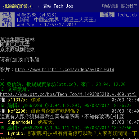
批踢踢實業坊
›
Tech_Job
聯絡資訊
關於我們
看板
作者
yh662288 (yh628)
看板
Tech_Job
標題
[新聞] 中國企業界『裝逼三大天王』
時間
Wed May  3 17:53:27 2017
萬達集團王健林、

阿裏巴巴馬雲、

京東商城劉強東

请看他们如何装逼

影片：
http://www.bilibili.com/video/av10210318
※ 文章網址: 
https://www.ptt.cc/bbs/Tech_Job/M.1493805210.A.469.html
推 
x11317x
: XDDD
推 
kof2200
: 跟台灣企業有啥關係？
→ 
SuperModel
: 奶茶天。
→ 
kynoko
: 那問跟科技板有何關係可以嗎？人家有疑問問一下