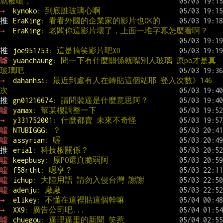
就被嗆，
→ 
kynoko
: 到底誰玻璃心啊
推 
EraKing
: 看看外國的企業家的影片也OK的
→ 
EraKing
: 老闆你這影片壞了，上面一堆字幕怎麼看啊？
推 
joe951753
: 這是搞笑影片吧XD
噓 
yuanchaung
: 問一下有什麼關係就嘴別人玻璃 原po才是真
玻璃吧
→ 
dahanhsi
: 最近到處有人在轉貼這個站耶 登入次數》146 
次
推 
gn01216674
: 請問裝逼是什麼意思阿？
噓 
yamax
: 幫某樓調整一下
→ 
y331752001
: 什麼都賣 未來不奇怪
噓 
NTUBIGGG
: ？
噓 
assyrian
: 喔
推 
erial
: 科技板關係？
噓 
keepbusy
: 原PO還真脆弱阿
噓 
f58rtht
: 嗯亨？
噓 
ichup
: 大陸用語 請勿入侵台灣 謝謝
噓 
adenju
: 廠廠
→ 
elikey
: 不懂在這裡貼這個幹嘛
→ 
XX9
: 廣告公司吧...
噓 
chuegou
: 逼理逼里的新聞 笑惹