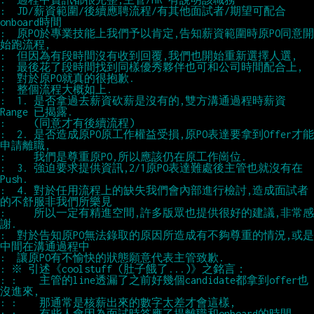
:  JD/薪資範圍/後續應聘流程/有其他面試者/期望可配合
:  原PO於專業技能上我們予以肯定,告知薪資範圍時原PO同意開
:  1. 是否拿過去薪資砍薪是沒有的,雙方溝通過程時薪資 
:  2. 是否造成原PO原工作權益受損,原PO表達要拿到Offer才能
:  3. 強迫要求提供資訊,2/1原PO表達難處後主管也就沒有在
:  4. 對於任用流程上的缺失我們會內部進行檢討,造成面試者
:     所以一定有精進空間,許多版眾也提供很好的建議,非常感
:  對於告知原PO無法錄取的原因所造成有不夠尊重的情況,或是
: :    主管的line透漏了之前好幾個candidate都拿到offer也