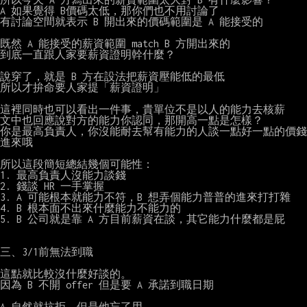
A 如果覺得 B價碼太低，那你們也不用討論了

有討論空間就表示 B 開出來的價碼範圍是 A 能接受的

既然 A 能接受的薪資範圍 match B 方開出來的

到底一直跟人家要薪資證明幹什麼？

說穿了，就是 B 方在設法把薪資壓能低的最低

所以才拚命要人家提「薪資證明」

這裡同時也可以看出一件事，貴單位不是以人的能力去核薪

文中也回應說對方的能力你認同，那開高一點是怎樣？

你是最高負責人，你沒能耐去幫有能力的人談一點好一點的價錢
進來哦

所以這段簡短總結幾個可能性：

1. 最高負責人沒能力談錢

2. 錢談 HR 一手掌握

3. A 可能根本就能力不符，B 想弄個能力普普的進來打打雜

4. B 根本面不出來什麼能力不能力的

5. B 公司就是靠 A 方目前薪資在談，其它能力什麼都是屁

三、3/1前無法到職

這點就比較沒什麼好談的。

因為 B 不開 offer 但是要 A 承諾到職日期

A 自然就抗拒，但是他忘了用
