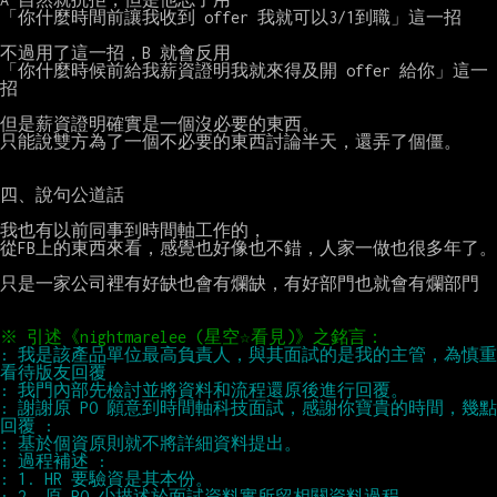
「你什麼時間前讓我收到 offer 我就可以3/1到職」這一招

不過用了這一招，B 就會反用

「你什麼時候前給我薪資證明我就來得及開 offer 給你」這一
招

但是薪資證明確實是一個沒必要的東西。

只能說雙方為了一個不必要的東西討論半天，還弄了個僵。

四、說句公道話

我也有以前同事到時間軸工作的，

從FB上的東西來看，感覺也好像也不錯，人家一做也很多年了。

只是一家公司裡有好缺也會有爛缺，有好部門也就會有爛部門

: 我是該產品單位最高負責人，與其面試的是我的主管，為慎重
: 謝謝原 PO 願意到時間軸科技面試，感謝你寶貴的時間，幾點