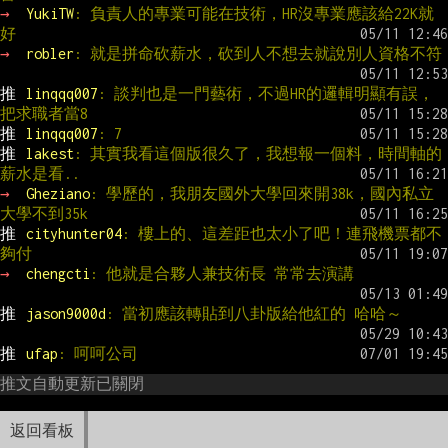
→ 
YukiTW
: 負責人的專業可能在技術，HR沒專業應該給22K就
好
→ 
robler
: 就是拼命砍薪水，砍到人不想去就說別人資格不符
推 
linqqq007
: 談判也是一門藝術，不過HR的邏輯明顯有誤，
把求職者當8
推 
linqqq007
: 7
推 
lakest
: 其實我看這個版很久了，我想報一個料，時間軸的
薪水是看..
→ 
Gheziano
: 學歷的，我朋友國外大學回來開38k，國內私立
大學不到35k
推 
cityhunter04
: 樓上的、這差距也太小了吧！連飛機票都不
夠付
→ 
chengcti
: 他就是合夥人兼技術長 常常去演講
推 
jason9000d
: 當初應該轉貼到八卦版給他紅的 哈哈～
推 
ufap
: 呵呵公司
推文自動更新已關閉
返回看板