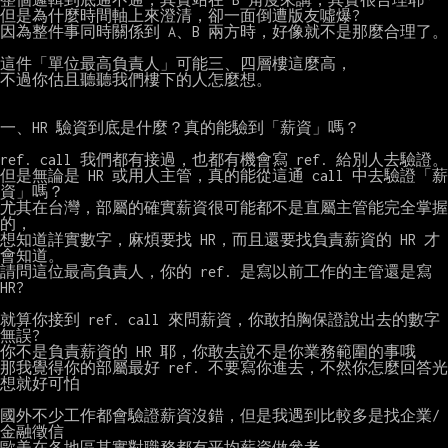
但是為什麼時間軸上來澄清，卻一面倒遭版友噓爆?

因為整件事同時關係到 A、B 兩方時，好像就不是那麼合理了。

這件「單位最高負責人」可能三、四層樓這麼高，

不過你估且聽聽我們樓下的人怎麼想。

一、HR 驗資到底是什麼？真的能驗到「薪資」嗎？

ref. call 我們都有接過，也都有機會寫 ref. 給別人去驗證。

但是無論是 HR 或用人主管，真的能從這通 call 中去驗證「薪
資」嗎？

尤其在台灣，部屬的確實薪資很可能都不是直屬主管能完全掌握
的，

想知道詳實數字，麻煩要找 HR，而且還要找負責薪資的 HR 才
會知道。

請問這位最高負責人，你的 ref. 是寫以前工作的主管還是寫 
HR?

就算你接到 ref. call 來問薪資，你敢拍胸保證說出去的數字
無誤?

你不是負責薪資的 HR 耶，你敢去說不是你業務範圍的事哦

那我覺得你的部屬最好 ref. 不要寫你進去，不然你怎麼回答光
想就好可怕

國外不少工作都會驗證薪資沒錯，但是我遇到比較多是找企業/
金融徵信

歐美在各地區其實對職務都有平均薪資做參考，
