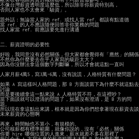
不像台灣薪資透明度這麼低，所以除非你薪資特別高，

否則人家也不太會來「驗資」。

題外話：無論當人家的 ref. 或找人當 ref. 都該有點道德

當 ref. 的人不應該隨便回答非你業務的問題

找人家當 ref. 前應該要先進行溝通

二、薪資證明的必要性

好啦，我同意沒有必然關係，但大家都會覺得有「應然」的關係

不然你為什麼要去在乎人家寫的級距太大？

因為你沒辦法拿這個數字判斷嘛，所以才會就這點一直叫

人家月薪4萬5，寫3萬~6萬，沒有說謊，人格特質有什麼問題？

如果 A 寫這樣叫人格問題，那 B 方面談當下為什麼不就這點去
討論

而是要後續拿這一點來說 A 人格特質不符，在這裡吵？

當下面談就可以澄清的問題了，如果沒有澄清，是 B 方的問
題。

所以現在拿這點出來講，根本就是因為你們想拿著現在薪資去談
未來薪資的心態啊

再來，時間軸也不算小，有規模的。

公司核薪都有標準範圍，就像你說的，沒有「必然」關係

你要 hire 哪個位置的人進來，薪水就差不多在那裡了

所以今天 A 方寫出來的薪資範圍太大對 B 有什麼影響？
