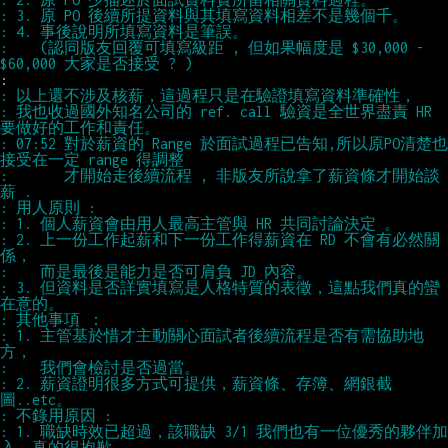
:    (認同版友回覆可填寫級距 , 但如果幅度是 $30,000 - 
: 我也收過國外知名公司的 ref. call 驗資是全世界盡責 HR 
: 07:52 對於薪資的 Range 於面試過程已告知,所以原PO清楚也
:       才開始走後續流程 , 非版友所說拿了薪資條才開始談
: 2. 上一份工作起薪和下一份工作得薪資在 RD 不會有必然關
: 3. 但資料是否詳實填寫是人格特質的表徵，這點我們真的蠻
: 1. 主管基於惜才主動關心面試者後續流程是否有需協助地
: 2. 薪資證明很多方式可提供，薪資條、存簿、網銀截
: 1. 職缺時效已超過，該職缺 3/1 我們也有一位優秀的夥伴加