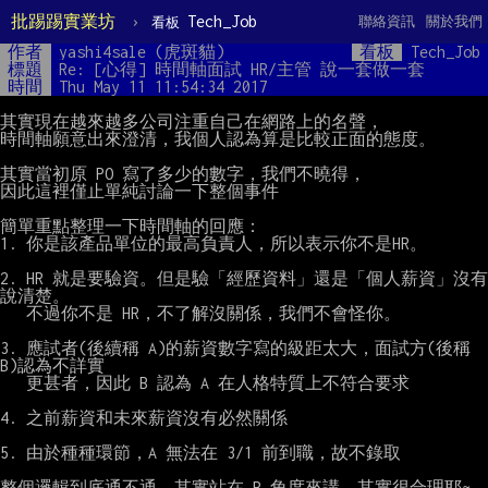
批踢踢實業坊
›
Tech_Job
聯絡資訊
關於我們
看板
作者
yashi4sale (虎斑貓)
看板
Tech_Job
標題
Re: [心得] 時間軸面試 HR/主管 說一套做一套
時間
Thu May 11 11:54:34 2017
其實現在越來越多公司注重自己在網路上的名聲，

時間軸願意出來澄清，我個人認為算是比較正面的態度。

其實當初原 PO 寫了多少的數字，我們不曉得，

因此這裡僅止單純討論一下整個事件

簡單重點整理一下時間軸的回應：

1. 你是該產品單位的最高負責人，所以表示你不是HR。

2. HR 就是要驗資。但是驗「經歷資料」還是「個人薪資」沒有
說清楚。

   不過你不是 HR，不了解沒關係，我們不會怪你。

3. 應試者(後續稱 A)的薪資數字寫的級距太大，面試方(後稱 
B)認為不詳實

   更甚者，因此 B 認為 A 在人格特質上不符合要求

4. 之前薪資和未來薪資沒有必然關係

5. 由於種種環節，A 無法在 3/1 前到職，故不錄取

整個邏輯到底通不通，其實站在 B 角度來講，其實很合理耶~
