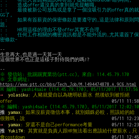
: :    最後被新公司放鳥或是拿了一個沒吸引力的offer真的就
: :    如果有簽薪資的保密條款是要遵守的,這是法律和原則問
: :    任何工作相關的機密資訊都是不能外流的,尤其還簽了保
--

生意再大,也是過一天算一天

這個世界不也正是這樣子對待我們的嗎!?

※ 文章網址: 
https://www.ptt.cc/bbs/Tech_Job/M.1494474878.A.9C6.html
→ 
yolasiku
: 人豬就愛自以為聰明砍薪水 然後砍到被拒絕
offer
推 
yamax
: 如果沒薪資徵信本事，就別錙銖必較，照該給的給
很難嗎，說
→ 
yamax
: 穿還不是自己performance考量
推 
YukiTW
: 其實就是負責人跟HR無法看出應該給什麼薪水，只
會costdown