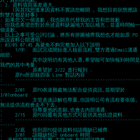
:    (與其找您進來因資料不實請您離開 , 我想目前狀態應該
: 但我也希望您對於所述資料缺漏地方加以補充，並還時間軸一
: 以上之事可受公評討論，將所有拼圖補齊我想也才能如原 PO 
:     1/中   面試完成開始進入核薪流程,雙方透過Email溝通
:            其中說明仍有其他人選,希望能可加快報到時間是
:     --------------------------------------------------
:     2/01   原PO表達難處無法配合提供資訊,並期望於
:            主管表達諒解也尊重,但說明公司有流程要依循,
:     --------------------------------------------------