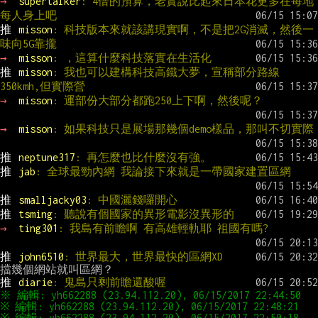
→ 
supertalker
: 4倍的預算，老實說比起來日本花更多在每地
每人身上吧
推 
misson
: 科技版本來就該講現實啊，不是把2G消滅，然後一
味向5G靠攏
→ 
misson
: ，這算什麼科技落實在生活化
推 
misson
: 我也可以建構科技高鐵大夢，宣稱部分路線
350kmh,但實際營
→ 
misson
: 運部份大部分都跑250上下啊，然後呢？
→ 
misson
: 如果科技只是展場那幾個demo樣品，那叫不切實際
推 
neptune317
: 再怎麼也比什麼沒有強。
推 
jab
: 全球最勁內網 我論接下來就是一帶國家建置區網
推 
smalljacky03
: 中國灑錢囉開心
推 
tsming
: 聽說有個國家的異形電影沒異形的
→ 
ting301
: 我島有前瞻啊 有高雄輕軌耶 祖國有嗎?
推 
john6510
: 世界最大，世界最快的區網XD
推 
diarie
: 鬼島只剩前瞻還酸喔