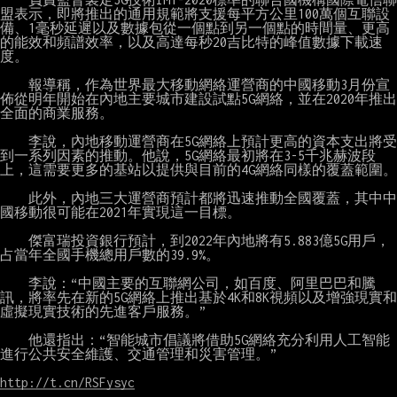
盟表示，即將推出的通用規範將支援每平方公里100萬個互聯設
備、1毫秒延遲以及數據包從一個點到另一個點的時間量、更高
的能效和頻譜效率，以及高達每秒20吉比特的峰值數據下載速
度。

　　報導稱，作為世界最大移動網絡運營商的中國移動3月份宣
佈從明年開始在內地主要城市建設試點5G網絡，並在2020年推出
全面的商業服務。

　　李說，內地移動運營商在5G網絡上預計更高的資本支出將受
到一系列因素的推動。他說，5G網絡最初將在3-5千兆赫波段
上，這需要更多的基站以提供與目前的4G網絡同樣的覆蓋範圍。

　　此外，內地三大運營商預計都將迅速推動全國覆蓋，其中中
國移動很可能在2021年實現這一目標。

　　傑富瑞投資銀行預計，到2022年內地將有5.883億5G用戶，
占當年全國手機總用戶數的39.9%。

　　李說：“中國主要的互聯網公司，如百度、阿里巴巴和騰
訊，將率先在新的5G網絡上推出基於4K和8K視頻以及增強現實和
虛擬現實技術的先進客戶服務。”

　　他還指出：“智能城市倡議將借助5G網絡充分利用人工智能
進行公共安全維護、交通管理和災害管理。”

http://t.cn/RSFysyc