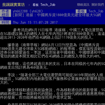
批踢踢實業坊
›
Tech_Job
聯絡資訊
關於我們
看板
作者
yh662288 (yh628)
看板
Tech_Job
標題
[新聞] 港媒：中國將斥資1800億美元建全球最大5G網
絡
時間
Thu Jun 15 11:07:28 2017
       參考消息網6月15日報導 港媒稱，中國三大電信運營商
在5G基礎設施上的總投入在七年內預計將達到1800億美元，遠遠
超出2013-2020年他們在4G網絡上估計1170億美元的投入。

　　據香港《南華早報》網站6月12日刊登題為《中國將斥資
1800億美元建全球最大5G移動網絡》的報導稱，傑富瑞投資銀行
證券分析師愛迪生・李說，這意味著中國移動、中國聯通和中國
電信的總資本開支相比它們在4G網絡上的總投入增長大約48%。

　　報導稱，這也將超過日本的支出，日本在同樣的七年內的5G
網絡支出預計將為460億美元。

　　李說：“隨著全部三大電信運營商可能從2019年開始投入積
極建設，5G網絡對內地創新型客戶服務和企業服務的影響將是巨
大的。”

　　據全球移動通信系統協會說，作為移動通信的最新發展，5G
網絡將標誌著一個新時代的開始，在這個時代網絡將適應應用軟
件的發展，而功能將嚴格按照用戶需求定製。

　　負責監督製定5G技術IMT-2020標準的聯合國機構國際電信聯