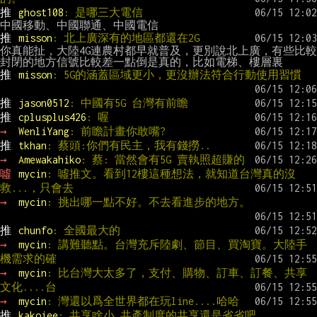
推 
ghost108
: 是哪三大電信
推 
misson
: 北上廣深有的地區都還在2G
你真能扯，大陸4G連農村都早就普及，更別說北上廣，有些比較
推 
misson
: 5G的涵蓋區域更小，更沒辦法符合行動使用習慣
推 
jason0512
: 中國有5G 台灣有前瞻
推 
cplusplus426
: 喔
→ 
WenliYang
: 前瞻計畫你敢嘴?
推 
tkhan
: 蔡頭:你們有民主，我有錢撈..
→ 
Amewakahiko
: 蔡: 當然會有5G 賣執照超賺的
噓 
mycin
: 噓推文。看到12樓這種想法，就知道台灣真的沒
救...，只會去
→ 
mycin
: 挑出哪一點不好。不去看進步的地方。
推 
chunfo
: 全國最大的
→ 
mycin
: 講難聽點。台灣充斥陸劇、節目、買淘寶。大陸手
機需求的確
→ 
mycin
: 比台灣大太多了，支付、購物、訂車、訂餐、共享
文化....台
→ 
mycin
: 灣還以爲全世界都在玩line....哈哈
推 
kakoiee
: 共享啥小 共產制度的共享還是省省吧