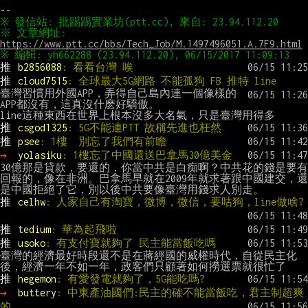
※ 文章網址: 
https://www.ptt.cc/bbs/Tech_Job/M.1497496051.A.7F9.html
推 
b2856088
: 看看台灣 唉
推 
cloud7515
: 全球最大5G網路 不能孤狗 FB 推特 line
臺灣習慣用外國APP，弄得自己島內連一個像樣的
APP都沒有，這真沒什麽好驕傲。

推 
csgod1325
: 5G不能連PTT 故稱先進也枉然
推 
psee
: 1樓  別忘了我們有前瞻
→ 
yolasiku
: 1樓忘了中國還送巴拿馬30億美金
30億那是貸款，要還的，你當中共是白痴啊？中共花的錢是要有
回報的，像在非洲。巴拿馬早就在2009年就求著跟中國建交，還
推 
celhw
: 人家自己有淘寶，微博，微信，要咕狗，line做啥?
推 
tedium
: 華為起飛啦
推 
usoko
: 有支付寶就夠了 民主能當飯吃嗎
臺灣的經濟最好時段還不是在蔣經國的威權時代，自從民主化
推 
hegemon
: 有愛發電就夠了，5G能吃嗎?
→ 
buttery
: 中東產油國們:民主的確不能當飯吃，君主制超爽
的。