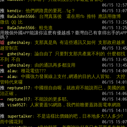
推 
kendiv
: 他們網路貴的要死..5g？
推 
BaGaJohn5566
: 台灣真落後  還在用fb 推特 應該用微博 
微信 QQ 比
→ 
BaGaJohn5566
: 較先進
用幾個外國APP能讓你這麽有優越感？臺灣自己有拿得出手的APP
噓 
goheihaley
: 支那真是鳥 有這些通訊又如何 支那政府越來
越管制言
→ 
goheihaley
: 論自由了 只要對支那共產黨不利的 什麼都找
不到 不自
→ 
goheihaley
: 由的通訊再多都沒用
推 
alau
: 種花電信???
→ 
alau
: 中國強力發展線上支付,網通的目的人人皆知.  大控
管時代來囉
推 
neptune317
: 中國很自由喔，就政府不能說而已，美國的政
治正確，
→ 
neptune317
: 不能說的更多耶。
推 
visa9527
: 人家要蓋5G網路，我們前瞻要蓋路面電車網路
推 
supertalker
: 不是這樣比價錢的吧，日本地多大?人多少?
而中國花到