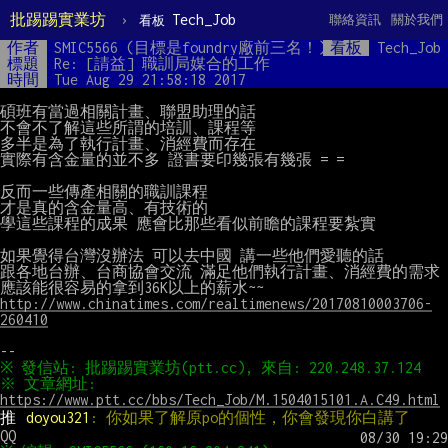
批踢踢實業坊
›
Tech_Job
聯絡資訊
關於我們
看板
作者
SMIC5566 (目標是foundry廠前三名！)
看板
Tech_Job
標題
Re: [請益] 職訓局媒合的工作
時間
Tue Aug 29 21:58:18 2017
碩班有當過相關計畫、聯盟助理的話

不會不了解這些所謂的培訓、課程等

多半是為了執行計畫、消經費而存在

實際有含金量的並不多 證書要印幾張有幾張 = =

反而一些傳產相關的職訓課程

才是真的含金量高、有技術的

學這些課程的成果 應會比那些看似前瞻的課程要紮實

如果覺得台灣沒辦法 可以去中國 講一些他們愛聽的話

跟各地台辦、台商協會交流 滿足他們執行計畫、消經費的需求

http://www.chinatimes.com/realtimenews/20170810003706-
260410
※ 文章網址: 
https://www.ptt.cc/bbs/Tech_Job/M.1504015101.A.C49.html
推 
doyou321
: 你如果了解原po的個性，你會發現你白講了