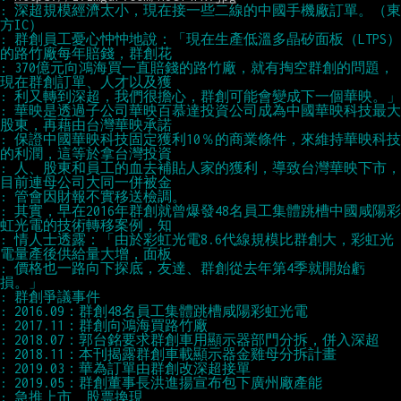
: 深超規模經濟太小，現在接一些二線的中國手機廠訂單。（東
: 群創員工憂心忡忡地說：「現在生產低溫多晶矽面板（LTPS）
: 370億元向鴻海買一直賠錢的路竹廠，就有掏空群創的問題，
: 華映是透過子公司華映百慕達投資公司成為中國華映科技最大
: 保證中國華映科技固定獲利10％的商業條件，來維持華映科技
: 人、股東和員工的血去補貼人家的獲利，導致台灣華映下市，
: 其實，早在2016年群創就曾爆發48名員工集體跳槽中國咸陽彩
: 情人士透露：「由於彩虹光電8.6代線規模比群創大，彩虹光
: 價格也一路向下探底，友達、群創從去年第4季就開始虧