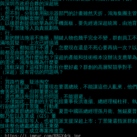
: 想不到，分割車用顯示器部門的計畫雖然夭折，鴻海集團主管
: 以後群創提供給華為的手機面板，要先經過深超統籌，由池育
: 新的辦法換湯不換藥，關鍵人物也幾乎完全不變，群創員工不
: 一次，都知道行不通了，怎麼現在還是不死心要再搞一次？以
: 現在深超憑什麼統包？深超的產能和技術根本沒辦法支應華為
: 護航深超？這樣對群創有什麼好處？群創的高層幫競爭對手
: 群創員工說：「郭董現在要選總統，不能讓這些人亂來，他們
: 不僅如此，群創的主管包括董事長洪進揚、總經理楊柱祥、執
: 品事業群總經理楊弘文、夏普中國區總經理孫月衛、無錫夏普
: 事長周顯影等人，也被指派支援深超上市；丁景隆還指派群創
: 
https://i.imgur.com/R8GY4rk.jpg