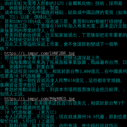
: 由於彩虹光電導入群創的IGZO（金屬氧化物）技術，採用最
: 成本很低，又有中國政府補貼，組裝成中國品牌的電視（如海
: 群創員工說：「丁景隆在1997年加入奇美光電，原本是許文龍
: 奇美與群創合併後，許文龍家族退出，丁景隆卻把非常重要的
: 現在又主導協助深超上市案，會不會讓群創變成下一個華
: 
https://i.imgur.com/lHNF2BR.jpg
: 「鴻海集團近年來為了拓展面板事業版圖，戰線遍布台灣、日
: 國承諾投資100億美元，相當於新台幣3,000億元，在中國廣州
: ，光是第一期投資就高達人民幣610億元，這些都非常燒錢。
: 會急於推動深超上市，到資本市場用股票換現金挹注銀彈。」
: 
https://i.imgur.com/M4gW0EO.jpg
: 郭台銘（右2）在美國承諾投資1百億美元，相當於新台幣3千
: 令人訝異的是，不只深超，現在就連廣州10.5代廠，群創也要
: ）群創召開「與主管有約」內部會議，會中楊柱祥就指示，