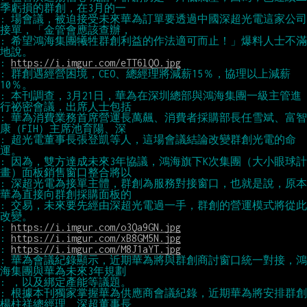
: 場會議，被迫接受未來華為訂單要透過中國深超光電這家公司
: 希望鴻海集團犧牲群創利益的作法適可而止！」爆料人士不滿
: 
https://i.imgur.com/eTT6lQO.jpg
: 群創遇經營困境，CEO、總經理將減薪15％，協理以上減薪
: 本刊調查，3月21日，華為在深圳總部與鴻海集團一級主管進
: 華為消費業務首席營運長萬飆、消費者採購部長任雪斌、富智
: 超光電董事長張登凱等人，這場會議結論改變群創光電的命
: 因為，雙方達成未來3年協議，鴻海旗下K次集團（大小眼球計
: 深超光電為接單主體，群創為服務對接窗口，也就是說，原本
: 交易，未來要先經由深超光電過一手，群創的營運模式將從此
: 
https://i.imgur.com/o3Qa9GN.jpg
: 
https://i.imgur.com/xB8GM5N.jpg
: 
https://i.imgur.com/M8J1aYT.jpg
: 華為會議紀錄顯示，近期華為將與群創商討窗口統一對接，鴻
: 根據本刊獨家掌握華為供應商會議紀錄，近期華為將安排群創