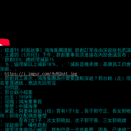
: 上週四（5月9日）下午，群創董事長洪進揚在內部會議宣布：
: ％，協理級以上減薪10％。」「減薪是種承擔，基層員工仍會
: 
https://i.imgur.com/4vNQAAt.jpg
: 群創員工表示，鴻海集團為什麼要護航深超？郭台銘（左）現
: 家庭：與妻林淑如（歿）育有1子1女，長子郭守正、長女郭曉
: 儘管洪進揚信心喊話，群創仍是一片低氣壓，因為，已連續二