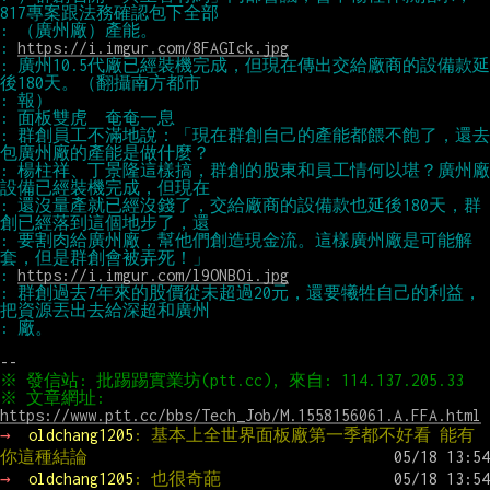
: 
https://i.imgur.com/8FAGIck.jpg
: 廣州10.5代廠已經裝機完成，但現在傳出交給廠商的設備款延
: 群創員工不滿地說：「現在群創自己的產能都餵不飽了，還去
: 楊柱祥、丁景隆這樣搞，群創的股東和員工情何以堪？廣州廠
: 還沒量產就已經沒錢了，交給廠商的設備款也延後180天，群
: 要割肉給廣州廠，幫他們創造現金流。這樣廣州廠是可能解
: 
https://i.imgur.com/l9ONBOi.jpg
: 群創過去7年來的股價從未超過20元，還要犧牲自己的利益，
※ 文章網址: 
https://www.ptt.cc/bbs/Tech_Job/M.1558156061.A.FFA.html
→ 
oldchang1205
: 基本上全世界面板廠第一季都不好看 能有
你這種結論
→ 
oldchang1205
: 也很奇葩