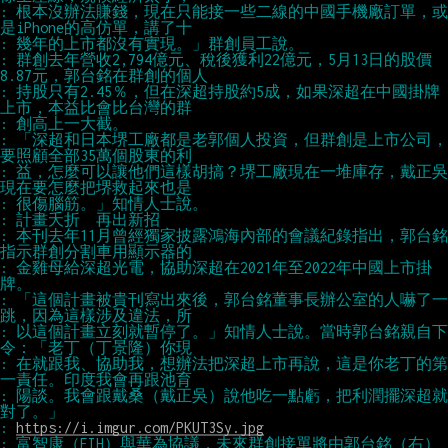
: 根本沒辦法賺錢，現在只能接一些二線的中國手機廠訂單，或
: 群創去年營收2,794億元、稅後獲利22億元，5月13日的股價
: 持股只有2.45％，但在深超持股約5成，如果深超在中國掛牌
: 「深超和日本堺工廠都是老郭個人投資，但群創是上市公司，
: 益，怎麼可以讓他們這樣胡搞？堺工廠現在一堆庫存，戴正吳
: 本刊去年11月曾經獨家披露鴻海內部的會議紀錄指出，郭台銘
: 金雞母給深超光電，協助深超在2021年至2022年中國上市掛
: 「這個計畫被貴刊寫出來後，郭台銘董事長辦公室的人嚇了一
: 以這個計畫立刻就暫停了。」知情人士說。當時郭台銘親自下
: 在就跟我、協助我，想辦法把深超上市再說，這是你老丁的第
: 陽談。我會跟戴桑（戴正吳）說他吃一點虧，把利潤擺深超就
: 
https://i.imgur.com/PKUT3Sy.jpg
: 富智康（FIH）與華為協議，未來群創接單將由郭台銘（右）