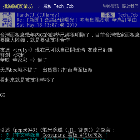
批踢踢實業坊
›
Tech_Job
聯絡資訊
關於我們
看板
作者
HardyJJ (JJHardy)
看板
Tech_Job
標題
Re: [新聞] 會議紀錄曝光！鴻海集團護航 華為訂單由
時間
Sat May 18 13:07:40 2019
台灣面板廠幾年內GG的態勢已經很明顯了，目前台灣幾家面板廠
要賺大陸錢，就是要做技術合作

友達->truly=》現在已可以自己開玻璃 友達已虧錢

群創->深超

華映 華家彩 =》倒了

天馬boe就不提了，出貨量吊打台灣面板廠

看起來就是被技術轉移了

GG

: ※ [本文轉錄自 
Gossiping 看板 #1StqP82e