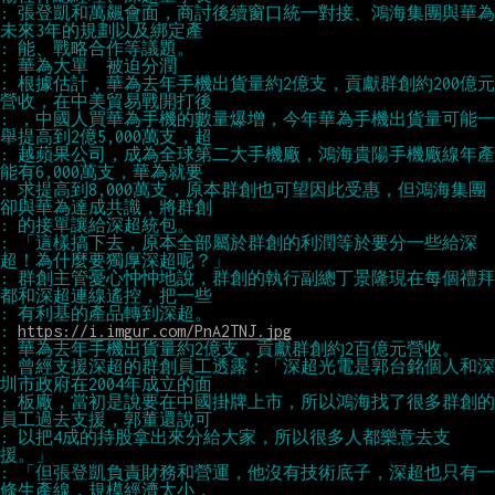
: 張登凱和萬飆會面，商討後續窗口統一對接、鴻海集團與華為
: 根據估計，華為去年手機出貨量約2億支，貢獻群創約200億元
: ，中國人買華為手機的數量爆增，今年華為手機出貨量可能一
: 越蘋果公司，成為全球第二大手機廠，鴻海貴陽手機廠線年產
: 求提高到8,000萬支，原本群創也可望因此受惠，但鴻海集團
: 「這樣搞下去，原本全部屬於群創的利潤等於要分一些給深
: 群創主管憂心忡忡地說，群創的執行副總丁景隆現在每個禮拜
: 
https://i.imgur.com/PnA2TNJ.jpg
: 曾經支援深超的群創員工透露：「深超光電是郭台銘個人和深
: 板廠，當初是說要在中國掛牌上市，所以鴻海找了很多群創的
: 以把4成的持股拿出來分給大家，所以很多人都樂意去支
: 「但張登凱負責財務和營運，他沒有技術底子，深超也只有一