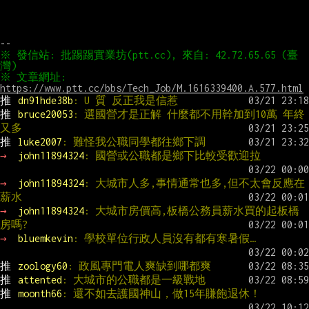
※ 發信站: 批踢踢實業坊(ptt.cc), 來自: 42.72.65.65 (臺
※ 文章網址: 
https://www.ptt.cc/bbs/Tech_Job/M.1616339400.A.577.html
推 
dn91hde38b
: U 質 反正我是信惹
推 
bruce20053
: 選國營才是正解 什麼都不用幹加到10萬 年終
又多
推 
luke2007
: 難怪我公職同學都往鄉下調
→ 
john11894324
: 國營或公職都是鄉下比較受歡迎拉
→ 
john11894324
: 大城市人多,事情通常也多,但不太會反應在
薪水
→ 
john11894324
: 大城市房價高,板橋公務員薪水買的起板橋
房嗎?
→ 
bluemkevin
: 學校單位行政人員沒有都有寒暑假…
推 
zoology60
: 政風專門電人爽缺到哪都爽
推 
attented
: 大城市的公職都是一級戰地
推 
moonth66
: 還不如去護國神山，做15年賺飽退休！