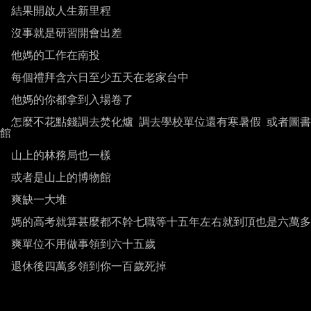
  結果開啟人生新里程

  沒事就是研習開會出差

  他媽的工作在南投

  每個禮拜含六日至少五天在老家台中

  他媽的你都拿到入場卷了

  怎麼不花點錢調去焚化爐 調去學校單位還有寒暑假 或者圖書
館

  山上的林務局也一樣

  或者是山上的博物館

  爽缺一大堆

  媽的高考就算甚麼都不幹七職等十五年左右就到頂也是六萬多

  爽單位不用做事領到六十五歲

  退休後四萬多領到你一百歲死掉
