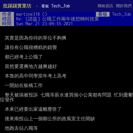
批踢踢實業坊
›
Tech_Job
聯絡資訊
關於我們
看板
作者
martine318 ()
看板
Tech_Job
標題
Re: [請益] 公職工作兩年後想轉科技業
時間
Sun Mar 21 23:09:55 2021
  其實是因為你待的單位不夠爽

  讓你有公職很糟糕的錯覺

  都已經考上公職了

  當然要選爽地方越爽越好

  本魯的高中同學當年考上高考

  一開始在板橋工作

  整天被搞被投訴 七職等薪水連買個小公寓都有問題 忙到憂鬱
症發作

  本來已經要出家遠離塵世了

  後來南投山上一個鄉公所的政風室主任開缺

  他跑去佔八職等
