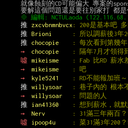
就像蝕刻的CD可能偏大 專案的spons
推 
zxcvbnmnbvcx
: 200是基本吧
推 
Brioni      
: 所以調薪後3年
推 
chocopie    
: 每次看到第幾
→ 
chocopie    
: 隔年7月才領
噓 
mikeisme    
: Fab 比RD 
→ 
mikeisme    
: 吧
→ 
kyle5241    
: RD不能報加班～
推 
willysoar   
: 巷子內的 根
→ 
willysoar   
: 問題的人
推 
ian41360    
: 想到薪水，就
→ 
Nerv        
: 31滿三年兩百？
噓 
ipoop4u     
: 菜31滿3年20