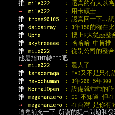
推 
mile022     
: 還真的有人以
→ 
mile022     
: 用卡碩士
推 
thpss90105  
: 認真回一下….
推 
daidairay   
: 3年150的確在比
推 
UpMe        
: 樓上K大從gg
推 
skytreeeee  
: 哈哈哈 中肯推
推 
mile022     
: 從別公司的整合
→ 
mile022     
: 驚人了
推 
tamaderaqa  
: FAB又不是只有
推 
havochuman  
: 3年200 5年30
推 
NormalOpen  
: 設備就乖乖的吃
推 
magamanzero 
: GG 不知道 但
→ 
magamanzero 
: 在台灣 是你有
這裡補充一下 所謂的提出問題和發