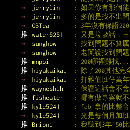
→ 
jerrylin    
: 如果你有那個
→ 
jerrylin    
: 多的是找不出
→ 
OBTea       
: 3年沒有保證2
推 
water5251   
: 又是垃圾話，
→ 
sunghow     
: 找到問題不算
→ 
sunghow     
: 老闆說找到問
推 
mnpoi       
: 200哪裡難找
推 
hiyakaikai  
: 除了200其他
→ 
hiyakaikai  
: 打雜值班仔萬
推 
wayneshih   
: 保證這話會不
推 
fisheater   
: 哪有做專案就
推 
kyle5241    
: fab 拿的比
→ 
kyle5241    
: 光是每個月加
推 
Brioni      
: 我聽到3年15