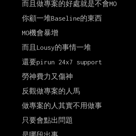
而且做專案的好處就是不會MO

你顧一堆Baseline的東西

MO機會暴增

而且Lousy的事情一堆

還要pirun 24x7 support

勞神費力又傷神

反觀做專案的人馬

做專案的人其實不用做事

只要會點出問題

是哪段出事
