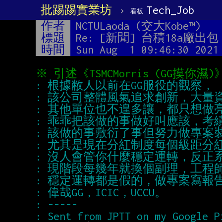
批踢踢實業坊
›
Tech_Job
看板
作者
NCTULaoda (交大Kobe™)
標題
Re: [新聞] 台積18a廠出
時間
Sun Aug  1 09:46:30 2021