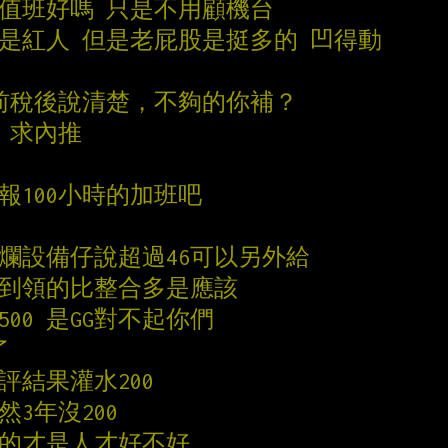
還是要值班好嗎 只是不用顧機台
定是紅人 但是老屁股是挺多的 凹得動
0稅前稅後說清楚，不夠的你補？
哦，求內推
報100小時的加班吧
唬爛設備仔說超過46可以另外給
爛到領的比整合多是應該
500 是GG對不起你們
了
評結果灌水200
然3年沒200
哪的才是人才好不好