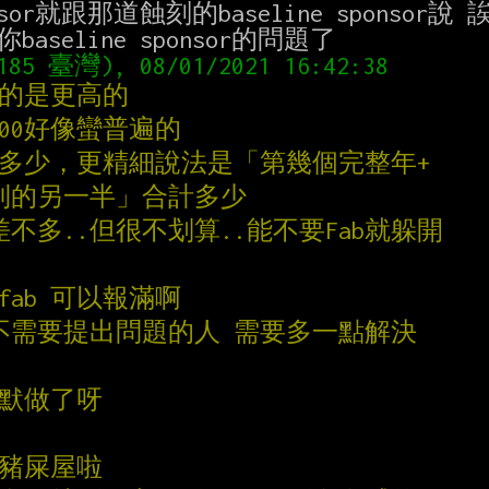
or就跟那道蝕刻的baseline sponso
 多的是更高的
200好像蠻普遍的
年多少，更精細說法是「第幾個完整年+
得到的另一半」合計多少
薪水差不多..但很不划算..能不要Fab就躲開
fab 可以報滿啊
本不需要提出問題的人 需要多一點解決
默默做了呀
0？豬屎屋啦