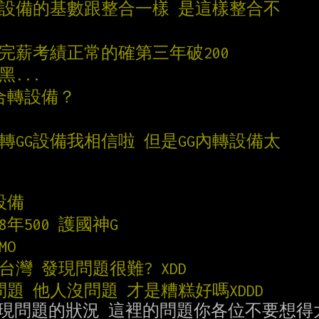
為設備的基數跟整合一樣 是這樣整合不
調完薪考績正常的確第三年破200
黑...
整合轉設備？
轉GG設備我相信啦 但是GG內轉設備太
設備
0 8年500 護國神G
MO
在台灣 發現問題很難? XDD
問題 他人沒問題 才是糟糕好嗎XDDD
現問題的狀況 這裡的問題你各位不要想得太