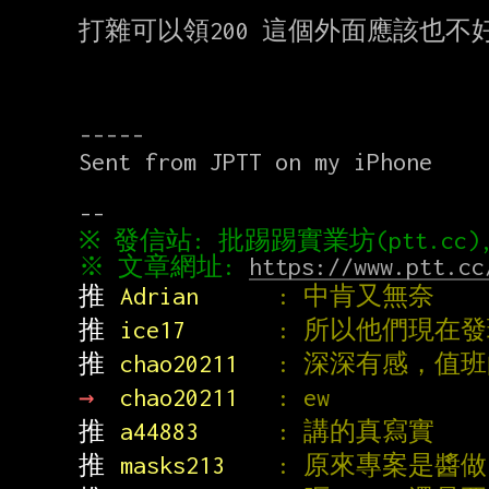
打雜可以領200 這個外面應該也不好
-----

Sent from JPTT on my iPhone

※ 文章網址: 
https://www.ptt.cc
推 
Adrian      
: 中肯又無奈
推 
ice17       
: 所以他們現在
推 
chao20211   
: 深深有感，值班的
→ 
chao20211   
: ew
推 
a44883      
: 講的真寫實
推 
masks213    
: 原來專案是醬