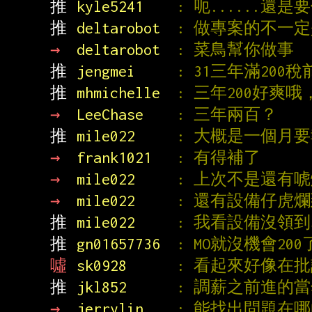
推 
kyle5241    
: 呃......
推 
deltarobot  
: 做專案的不一
→ 
deltarobot  
: 菜鳥幫你做事
推 
jengmei     
: 31三年滿20
推 
mhmichelle  
: 三年200好爽
→ 
LeeChase    
: 三年兩百？
推 
mile022     
: 大概是一個月要
→ 
frank1021   
: 有得補了
→ 
mile022     
: 上次不是還有
→ 
mile022     
: 還有設備仔虎
推 
mile022     
: 我看設備沒領到
推 
gn01657736  
: MO就沒機會200
噓 
sk0928      
: 看起來好像在批
推 
jkl852      
: 調薪之前進的當
→ 
jerrylin    
: 能找出問題在