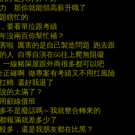
能力  那你就能領高薪升職了
問題瞎忙的
00，要看單位跟考績
三年沒兩百你幫忙補？
厲害啦 厲害的是自己製造問題 跑去跟
題的人 自導自演在GG往上爬無阻礙
... 一線豬屎屋跟外商很多都可以吧
完全正確啊 做專案有考績又不用扛風險
年扛轎 還好我退了
會說的太滿了？
不用顧線值班
整合多不是廢話嗎～我就整合轉來的
班都報滿就差多少了
0比較多，還是我朋友都在比黑？