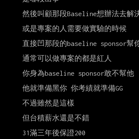
然後叫顧那段Baseline想辦法去解決
或是專案的人需要做實驗的時候

直接凹那段的baseline sponsor
通常可以做專案的都是紅人

你身為baseline sponsor敢不幫他

他就準備黑你 你考績就準備GG

不過雖然是這樣

但台積薪水還是不錯

31滿三年後保證200
