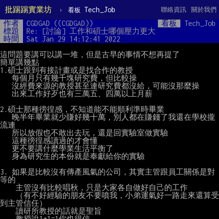
批踢踢實業坊
›
Tech_Job
聯絡資訊
關於我們
看板
作者
CGDGAD ((CGDGAD))
看板
Tech_Job
標題
Re: [討論] 工作和碩士哪個壓力更大
時間
Sat Jan 29 14:12:41 2022
這問題要講可以講一堆，但是古早的事情不想再提了

簡單講幾點

1.碩士跟到有接計畫或是找合作的教授

   每個月只有幾千塊研究費，但比較操

   沒經費來源的教授甚至連研究費都沒給，可能沒那麼操

   出來工作好歹也有三萬五、四萬以上月薪

2.碩士那種徬徨感，不知道能不能順利準時畢業

   晚半年畢業就少賺好幾十萬，別人都在賺錢了我還在學校攏
流連

   所以放假也不敢出去玩，還是回實驗室做實驗

   這種徬徨感讀過的才會懂

   更不要講什麼學業生活平衡了

   身為研究生的本份就是奉獻給你的實驗

3. 如果是比較沒有傳產風氣的公司，其實主管跟員工關係是對
等的

    主管沒有比較唱秋，只是大家各自做好自己的工作

    （有不好經驗的朋友不要噴我，小弟運氣好一路走來還算受
到主管信任）

    讀研所教授的話就是聖旨

    教授說1+1=1你也得信
