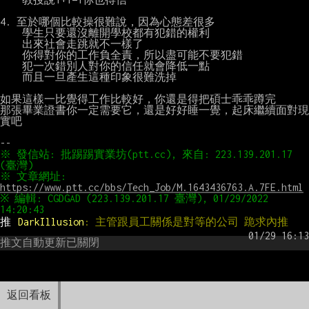
4. 至於哪個比較操很難說，因為心態差很多

    學生只要還沒離開學校都有犯錯的權利

    出來社會走跳就不一樣了

    你得對你的工作負全責，所以盡可能不要犯錯

    犯一次錯別人對你的信任就會降低一點

    而且一旦產生這種印象很難洗掉

如果這樣一比覺得工作比較好，你還是得把碩士乖乖蹲完

那張畢業證書你一定需要它，還是好好睡一覺，起床繼續面對現
實吧

※ 發信站: 批踢踢實業坊(ptt.cc), 來自: 223.139.201.17 
※ 文章網址: 
https://www.ptt.cc/bbs/Tech_Job/M.1643436763.A.7FE.html
※ 編輯: CGDGAD (223.139.201.17 臺灣), 01/29/2022 
推 
DarkIllusion
: 主管跟員工關係是對等的公司 跪求內推
推文自動更新已關閉
返回看板