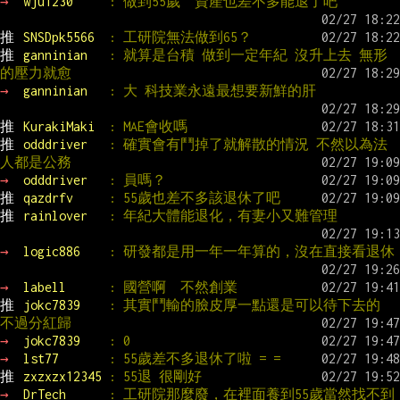
→ 
wju1230     
: 做到55歲  資產也差不多能退了吧
推 
SNSDpk5566  
: 工研院無法做到65？
推 
ganninian   
: 就算是台積 做到一定年紀 沒升上去 無形
的壓力就愈
→ 
ganninian   
: 大 科技業永遠最想要新鮮的肝
推 
KurakiMaki  
: MAE會收嗎
推 
odddriver   
: 確實會有鬥掉了就解散的情況 不然以為法
人都是公務
→ 
odddriver   
: 員嗎？
推 
qazdrfv     
: 55歲也差不多該退休了吧
推 
rainlover   
: 年紀大體能退化，有妻小又難管理
→ 
logic886    
: 研發都是用一年一年算的，沒在直接看退休
→ 
labell      
: 國營啊  不然創業
推 
jokc7839    
: 其實鬥輸的臉皮厚一點還是可以待下去的 
不過分紅歸
→ 
jokc7839    
: 0
→ 
lst77       
: 55歲差不多退休了啦 = =
推 
zxzxzx12345 
: 55退 很剛好
→ 
DrTech      
: 工研院那麼廢，在裡面養到55歲當然找不到