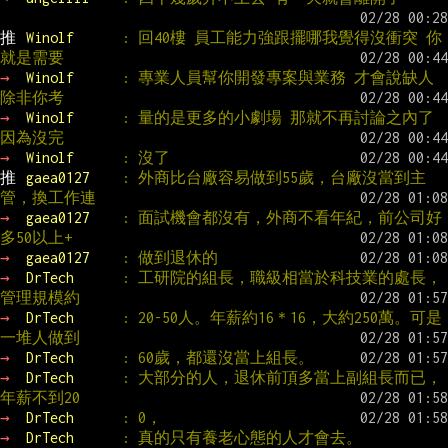
推 
Winolf      
: 回40樓 員工能力強跟擺哪我覺得沒衝突 你
就是需要
→ 
Winolf      
: 專業人員幫你開發專案與業務 才會說缺人 
除非你考
→ 
Winolf      
: 量的是更多的小劇場 那就不再討論之內了 
因為沒完
→ 
Winolf      
: 沒了
推 
gaea0127    
: 外商比台廠容易做到55歲，台廠沒當到主
管，換工作連
→ 
gaea0127    
: 面試機會都沒有，外商不看年紀，前公司好
多50以上+
→ 
gaea0127    
: 做到退休的
→ 
DrTech      
: 工研院的組長，職級相當於科技業的處長，
管理規模約
→ 
DrTech      
: 20-50人。年薪約16＊16，大約250萬。可是
一堆人做到
→ 
DrTech      
: 60歲，都還沒當上組長。
→ 
DrTech      
: 大部分的人，退休前頂多當上副組長而已，
年薪不到20
→ 
DrTech      
: 0，
→ 
DrTech      
: 真的只有養老心態的人才會去。