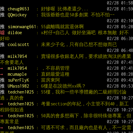
推 
cheug0653   
: 好慘喔 比傳產還少...
推 
QQmickey    
: 我張爺爺也是50多創業 不怕不怕~~
推 
simonwang661
: 55歲離職就當退休啊
噓 
dildoe      
: x村仔+自己人 做好坐滿吧 根本無敵 好不
好XD
推 
coolscott   
: 未來少子化，只有自己想不想做而已
推 
milk7054    
: 賣場很多收銀老人阿，要求績效淘汰的產業
不會要老人
→ 
milk7054    
: ，不容易管理
→ 
mcumaple    
: 直銷最愛這種
推 
suPerFlyK   
: 當房東阿
推 
UMass1982   
: 6樓是在說德州xx嗎？
推 
tedchen1025 
: 55樓，我和一些半導體廠的二級經理討論
過，真的會
→ 
tedchen1025 
: 考量section的年紀，小主管不到40，新工
程師假如過
→ 
tedchen1025 
: 50真的會多想兩下，除非很特殊做專案，但
專案常是
→ 
tedchen1025 
: 可遇不可求，而且廠內也是有人，不一定需