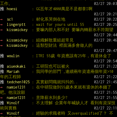
工作。
推 
hoesi       
: GG五年才4000萬是不是都拿I啊
→ 
sc1         
: 材化系哭倒在地
→ 
lingerptt   
: wait for yours until 55
→ 
kissmickey  
: 要嘛內部人和不好 要嘛內轉薪水不符期望
→ 
kissmickey  
: 組織解散重組超常見
→ 
kissmickey  
: 這類型財法 裡面滿多會做人的
推 
woulin      
: ITRI 55歲 年資應該有25年，有退休金了
推 
aiueokaki   
: 工研院也可以被火
推 
Mariah      
: 我同學的部門`,連續兩年資遣兩個年資>10
年的工程師
推 
tedchen1025 
: 其實顧問職就抖抖的..
→ 
namie1231   
: 在中研院做到55歲本來就有退休的本錢了
吧。他沒說願
→ 
namie1231   
: 意降薪水到多少?
推 
Winolf      
: 不太理解 企業年年喊缺人才 看到有資深技
術與實務
→ 
Winolf      
: 經驗的求職者時 又overqualified了？ 不