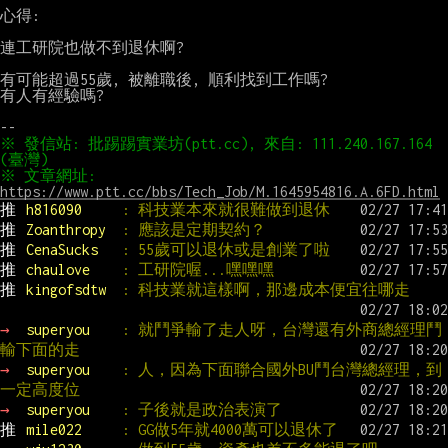
心得:

連工研院也做不到退休啊?

有可能超過55歲, 被離職後, 順利找到工作嗎?

有人有經驗嗎?

※ 發信站: 批踢踢實業坊(ptt.cc), 來自: 111.240.167.164 
※ 文章網址: 
https://www.ptt.cc/bbs/Tech_Job/M.1645954816.A.6FD.html
推 
h816090     
: 科技業本來就很難做到退休
推 
Zoanthropy  
: 應該是定期契約？
推 
CenaSucks   
: 55歲可以退休或是創業了啦
推 
chaulove    
: 工研院喔...嘿嘿嘿
推 
kingofsdtw  
: 科技業就這樣啊，那邊成本便宜往哪走
→ 
superyou    
: 就鬥爭輸了走人呀，台灣還有外商總經理鬥
輸下面的走
→ 
superyou    
: 人，因為下面聯合國外BU鬥台灣總經理，到
一定高度位
→ 
superyou    
: 子後就是政治表演了
推 
mile022     
: GG做5年就4000萬可以退休了