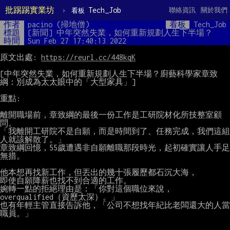
批踢踢實業坊
›
Tech_Job
聯絡資訊
關於我們
看板
作者
pacino (掃地僧)
看板
Tech_Job
標題
[新聞] 中年突然失業，如何重新規劃人生下半場？
時間
Sun Feb 27 17:40:13 2022
原文出處: 
https://reurl.cc/448kqK
[中年突然失業，如何重新規劃人生下半場？廚藝科學家章致
綱：別成為太太眼中的「大型家具」]

重點:

離開職場前，章致綱的最後一份工作是工研院材化所技整室顧
問。

「我離開工研院不是自願，而是時間到了、任務完成，我們這組
人就該解散了。」

章致綱回憶，55歲遭遇非自願離職那段時光，起初確實讓人手足
無措。

他本想再找新工作，但丟出的幾十張履歷都石沉大海，

即使自願降薪也找不到合適的工作。

婉轉一點的拒絕理由是：「你對這個職位來說，
overqualified（資歷太深）。」

也有年輕主管直接告訴他，「公司不想找年紀比老闆還大的人當
職員。」
