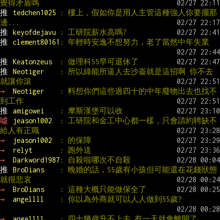
覺得矛盾嗎
推 
tedchen1025 
: 樓上，假如你是用人主管這種強人你要擺那
邊...
推 
keyofdejavu 
: 工研院薪水高嗎?
推 
clement80161
: 年輕時安逸不想努力，老了當然中年失業
推 
Keatonzeus  
: 做理科55早可退休了
推 
Neotiger    
: 所以綠能所逼人去沙崙就是這招啊 你不去
就讓你滾
→ 
Neotiger    
: 料想你們這些過四十的中年廢物出去也找不
到工作
推 
amigowei    
: 摩斯漢堡可以收
噓 
jeason1002  
: 工研院和金工中心都一樣，只會請約聘缺不
給人有正職
→ 
jeason1002  
: 的保障
→ 
relyt       
: 跑外送
→ 
Darkword1987
: 自殺啦哪次不自殺
推 
BroDians    
: 晚婚的話，55歲有小孩但可能還在花錢狀態
就很悲哀
→ 
BroDians    
: 這種大概只能做保全了
→ 
angellll    
: 你以為外商就可以人人做到55歲?
→ 
angellll    
: 四十幾歲升不上去 有一天就會離開了