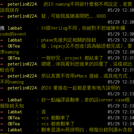
→ 
peterlin0224
:  的IO naming不同卻什麼都不用設定，老實
說我很存
→ 
peterlin0224
: 疑，可能我孤陋寡聞吧…..XDDD
推 
labbat      
: SV跟Verilog不同，你絕對不想做陳年爛
code的event
→ 
labbat      
: phase先後判定相關的除錯
→ 
OBTea       
: 樣，legacy又不想改(因為驗證都完成)，要
求naming
→ 
OBTea       
: 一致吵完，project 都結束了
→ 
peterlin0224
: 嗯嗯，OB我看到您後來的回覆了，這樣就比
較合理
→ 
peterlin0224
: 所以其實不管用eMacs 接線，或其他方式，
不同naming
→ 
peterlin0224
: 的IO 要接在一起都是要有地方說明的
→ 
labbat      
: 好一點編譯器翻車，差的話corner case模
擬除錯天知
→ 
labbat      
: 道
→ 
OBTea       
: vcs 都翻車了
→ 
OBTea       
: vcs 都會翻車了
→ 
labbat      
: 翻車是讓dv死得明白，模擬出錯則讓dv含怨