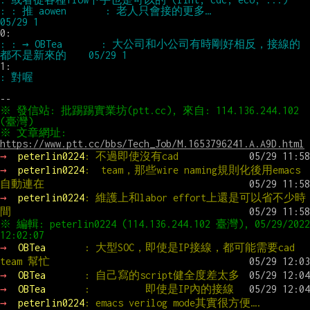
: : 推 aowen       : 老人只會接的更多…                                
: : → OBTea       : 大公司和小公司有時剛好相反，接線的
※ 發信站: 批踢踢實業坊(ptt.cc), 來自: 114.136.244.102 
※ 文章網址: 
https://www.ptt.cc/bbs/Tech_Job/M.1653796241.A.A9D.html
→ 
peterlin0224
: 不過即使沒有cad
→ 
peterlin0224
:  team，那些wire naming規則化後用emacs 
自動連在
→ 
peterlin0224
: 維護上和labor effort上還是可以省不少時
間
※ 編輯: peterlin0224 (114.136.244.102 臺灣), 05/29/2022 
→ 
OBTea       
: 大型SOC，即使是IP接線，都可能需要cad 
team 幫忙
→ 
OBTea       
: 自己寫的script健全度差太多
→ 
OBTea       
:          即使是IP內的接線
→ 
peterlin0224
: emacs verilog mode其實很方便….