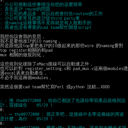
我想你誤會我的意思，

我不是要他改IP的IO naming，

而是跟他說top要把各IP的IO接起來的那些wire 的naming要對
top register相關的和pad

mux 相關的做規則化，

這些規則化後除了eMacs接線可以自動連之外，

也可以針對 register_setting.v和 pad_mux.v這兩個modules透
過excel表來自動產生，

不必手寫這兩個modules，

當然這個要cad team幫忙寫Perl 或python 沒錯….XDDD

: : 推 the00772000 : 你自己都說了先讓你學習產品規格與設
: : → the00772000 : 很正常吧，從接線中去學這條線的用途
: : → the00772000 : 麼要a接a,不能a接b，等有初步概念才讓