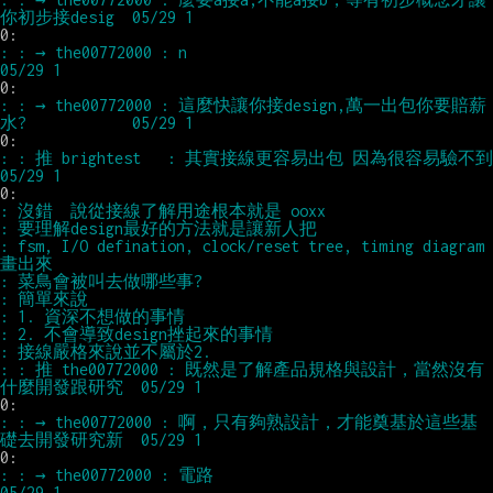
: : → the00772000 : n                                                 
: : → the00772000 : 這麼快讓你接design,萬一出包你要賠薪
: : 推 brightest   : 其實接線更容易出包 因為很容易驗不到               
: fsm, I/O defination, clock/reset tree, timing diagram
: : 推 the00772000 : 既然是了解產品規格與設計，當然沒有
: : → the00772000 : 啊，只有夠熟設計，才能奠基於這些基
: : → the00772000 : 電路                                              