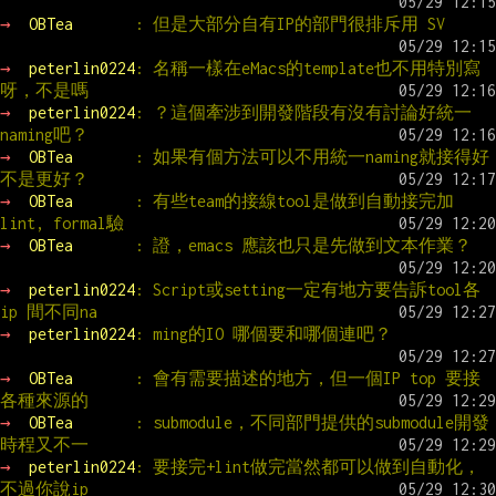
→ 
OBTea       
: 但是大部分自有IP的部門很排斥用 SV
→ 
peterlin0224
: 名稱一樣在eMacs的template也不用特別寫
呀，不是嗎
→ 
peterlin0224
: ？這個牽涉到開發階段有沒有討論好統一
naming吧？
→ 
OBTea       
: 如果有個方法可以不用統一naming就接得好
不是更好？
→ 
OBTea       
: 有些team的接線tool是做到自動接完加
lint, formal驗
→ 
OBTea       
: 證，emacs 應該也只是先做到文本作業？
→ 
peterlin0224
: Script或setting一定有地方要告訴tool各
ip 間不同na
→ 
peterlin0224
: ming的IO 哪個要和哪個連吧？
→ 
OBTea       
: 會有需要描述的地方，但一個IP top 要接
各種來源的
→ 
OBTea       
: submodule，不同部門提供的submodule開發
時程又不一
→ 
peterlin0224
: 要接完+lint做完當然都可以做到自動化，
不過你說ip