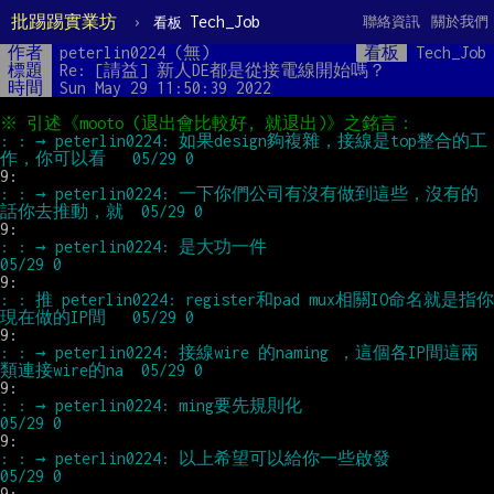
批踢踢實業坊
›
Tech_Job
聯絡資訊
關於我們
看板
作者
peterlin0224 (無)
看板
Tech_Job
標題
Re: [請益] 新人DE都是從接電線開始嗎？
時間
Sun May 29 11:50:39 2022
: : → peterlin0224: 如果design夠複雜，接線是top整合的工
: : → peterlin0224: 一下你們公司有沒有做到這些，沒有的
: : → peterlin0224: 是大功一件                                        
: : 推 peterlin0224: register和pad mux相關IO命名就是指你
: : → peterlin0224: 接線wire 的naming ，這個各IP間這兩
: : → peterlin0224: ming要先規則化                                    
: : → peterlin0224: 以上希望可以給你一些啟發                          