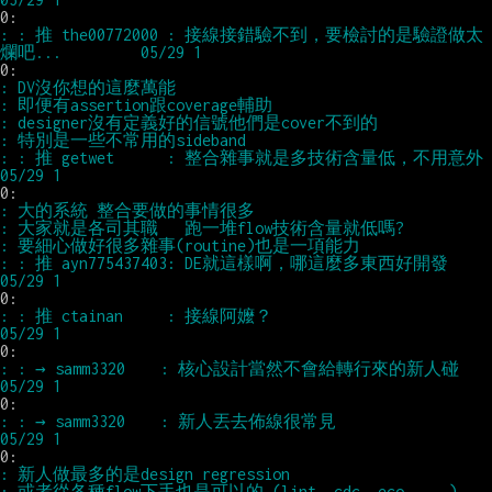
: : 推 the00772000 : 接線接錯驗不到，要檢討的是驗證做太
: : 推 getwet      : 整合雜事就是多技術含量低，不用意外                
: : 推 ayn775437403: DE就這樣啊，哪這麼多東西好開發                    
: : 推 ctainan     : 接線阿嬤？                                        
: : → samm3320    : 核心設計當然不會給轉行來的新人碰                  
: : → samm3320    : 新人丟去佈線很常見                                