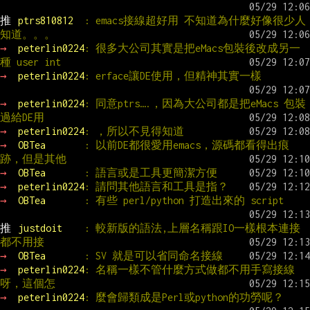
推 
ptrs810812  
: emacs接線超好用 不知道為什麼好像很少人
知道。。。
→ 
peterlin0224
: 很多大公司其實是把eMacs包裝後改成另一
種 user int
→ 
peterlin0224
: erface讓DE使用，但精神其實一樣
→ 
peterlin0224
: 同意ptrs….，因為大公司都是把eMacs 包裝
過給DE用
→ 
peterlin0224
: ，所以不見得知道
→ 
OBTea       
: 以前DE都很愛用emacs，源碼都看得出痕
跡，但是其他
→ 
OBTea       
: 語言或是工具更簡潔方便
→ 
peterlin0224
: 請問其他語言和工具是指？
→ 
OBTea       
: 有些 perl/python 打造出來的 script
推 
justdoit    
: 較新版的語法,上層名稱跟IO一樣根本連接
都不用接
→ 
OBTea       
: SV 就是可以省同命名接線
→ 
peterlin0224
: 名稱一樣不管什麼方式做都不用手寫接線
呀，這個怎
→ 
peterlin0224
: 麼會歸類成是Perl或python的功勞呢？