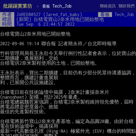
批踢踢實業坊
›
Tech_Job
聯絡資訊
關於我們
看板
作者
JARED80527 (Jared_fat_baby)
看板
Tech_Job
標題
[新聞] 台積電寶山2奈米用地已開始整地
時間
Tue Sep  6 23:44:57 2022
台積電寶山2奈米用地已開始整地

2022-09-06 19:14 聯合報 記者簡永祥／台北即時報導

竹科管理局局長王永壯今天舉行例行性記者會表示，位於寶山的
二期擴建，進展順利，交給

台積電供2奈米製程使用的土地，已開始整地。

王永壯表示，寶出二期擴建，目前仍有少部分民眾待溝通協調，
整體而言，擴建計畫進展順

利，已展開公共設施建設。

台積電日前在技術論壇中揭露，2奈米計畫採奈米片 
(nanosheet) 架構，預計2025年量產。

台積電總裁魏哲家強調，台積電2奈米製程維持領先優勢，屆時
將電晶體是密度最小、效能

最佳的先進製程技術。

台積電將新竹寶山2奈米生產基地，編定為晶圓20廠。由於台積
電在技術論壇中，揭露採用

最新一代高數值孔徑（Hing-NA）極紫外光（EUV）機台的時間點
為2024年到2028年，推斷不
