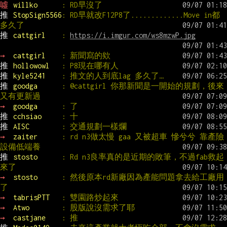
噓 
willko      
: RD早沒了
推 
StopSign5566
: RD早就改F12P8了.............Move in都
多久了
推 
cattgirl    
: 
https://i.imgur.com/ws8mzwP.jpg
→ 
cattgirl    
: 新聞寫的欸
推 
hollowowl   
: P8現在哪有人
推 
kyle5241    
: 推文的人到底lag 多久了…
推 
goodga      
: @cattgirl 你那新聞是一開始的規劃，後來
又有更新過
→ 
goodga      
: 了
推 
cchsiao     
: 十
推 
AISC        
: 交通規劃一樣爛
→ 
zaiter      
: rd n3做太慢 gaa 又被超車 慘兮兮 靠產險
設備低端養
推 
stosto      
: Rd n3良率真的是近期的敗筆，不過fab救起
來了
→ 
stosto      
: 然後原本rd新廠因為產能問題拿去給工廠用
了
→ 
tabrisPTT   
: 雙園路炒起來
→ 
Atwo        
: 股版說沒需求了耶
→ 
castjane    
: 推