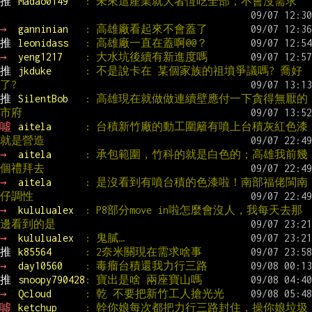
推 
Madao0149   
: 未來這產業就大者恆吃全部，不會沒需求
→ 
ganninian   
: 高雄廠看起來不會蓋了
推 
leonidass   
: 高雄廠一直在蓋啊@@？
→ 
yeng1217    
: 大水坑後續有新進度嗎
推 
jkduke      
: 不是說卡在 某個家族的祖墳爭議嗎? 喬好
了?
推 
SilentBob   
: 高雄現在就做做連續壁應付一下貪得無厭的
市府
噓 
aitela      
: 台積新竹廠的動工圍籬有噴上台積灰紅色漆
就是營造
→ 
aitela      
: 承包範圍，竹科的就是白色的；高雄我前幾
個禮拜去
→ 
aitela      
: 是沒看到有噴台積的色漆啦！南部福佬閩南
仔調性
→ 
kululualex  
: P8部分move in啦怎麼會沒人，我每天去那
邊看到的是
→ 
kululualex  
: 鬼膩…
推 
k85564      
: 2奈米關現在需求啥事
→ 
day10560    
: 毒瘤台積還我力行三路
推 
snoopy790428
: 寶出是啥 兩座寶山嗎
→ 
Qcloud      
: 乾 不要把新竹工人搶光光
噓 
ketchup     
: 幹你娘每次都把力行三路封住，操你娘垃圾