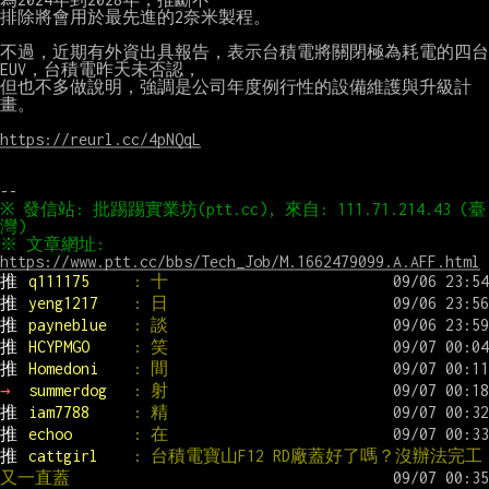
排除將會用於最先進的2奈米製程。

不過，近期有外資出具報告，表示台積電將關閉極為耗電的四台
EUV，台積電昨天未否認，

但也不多做說明，強調是公司年度例行性的設備維護與升級計
畫。

https://reurl.cc/4pNQqL
※ 發信站: 批踢踢實業坊(ptt.cc), 來自: 111.71.214.43 (臺
※ 文章網址: 
https://www.ptt.cc/bbs/Tech_Job/M.1662479099.A.AFF.html
推 
q111175     
: 十
推 
yeng1217    
: 日
推 
payneblue   
: 談
推 
HCYPMGO     
: 笑
推 
Homedoni    
: 間
→ 
summerdog   
: 射
推 
iam7788     
: 精
推 
echoo       
: 在
推 
cattgirl    
: 台積電寶山F12 RD廠蓋好了嗎？沒辦法完工
又一直蓋