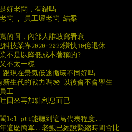
不是好老闆，有錯嗎
老闆 , 員工壞老闆 結案
誰寫的啊，內部人誰敢寫看衰
紀科技業靠2020-2022賺快10億退休
事業不是以降低成本著稱的?
的又不太一樣
崩盤 跟現在景氣低迷循環不同好嗎
有新生代的戰力嗎@@ 以後會不會學生
電員工
利吐回來再加點利息而已
lol ptt能聽到這葛代表程度..
兩年這麼簡單..老鮑已經說緊縮時間會比