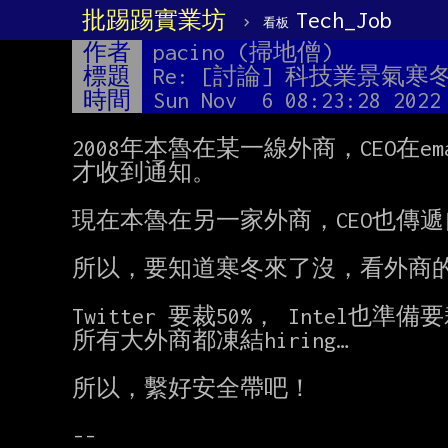
批踢踢實業坊
›
Tech_Job
看板
作者
pacino (掃地僧)
標題
Re: [討論] 科技業景氣寒
時間
Sun Nov  6 08:23:28 2022
2008年本魯在某一線外商，CEO在
才收到通知。

現在本魯在另一家外商，CEO也傳遞
所以，要知道寒冬來了沒，看外商的
Twitter 要裁50%， Intel也準備要
所有大外商都凍結hiring…

所以，繫好安全帶吧！

--
