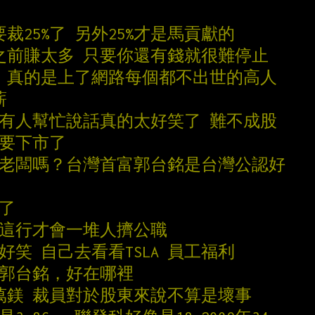
就要裁25%了 另外25%才是馬貢獻的
為之前賺太多 只要你還有錢就很難停止
 lol 真的是上了網路每個都不出世的高人
薪
還有人幫忙說話真的太好笑了 難不成股
也要下市了
好老闆嗎？台灣首富郭台銘是台灣公認好
考了
送這行才會一堆人擠公職
真好笑 自己去看看TSLA 員工福利
國郭台銘，好在哪裡
0萬鎂 裁員對於股東來說不算是壞事