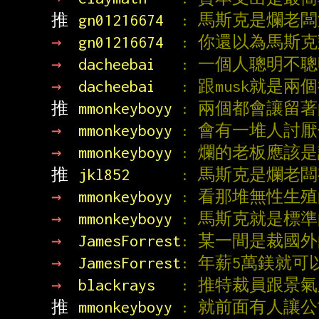
推 
gn01216674  
: 馬斯克是爛老
→ 
gn01216674  
: 你還以為馬斯
→ 
dacheebai   
: 一個人聰明不聰明
→ 
dacheebai   
: 跟musk就是
推 
mmonkeyboyy 
: 兩個都會讓留著
→ 
mmonkeyboyy 
: 會有一堆人討
→ 
mmonkeyboyy 
: 爛的老板應該
推 
jkl852      
: 馬斯克是爛老
→ 
mmonkeyboyy 
: 看那堆無性生殖
→ 
mmonkeyboyy 
: 馬斯克就是標準
→ 
JamesForrest
: 某一間是裁國
→ 
JamesForrest
: 年薪5萬鎂就
→ 
blackrays   
: 推特裁員跟景
推 
mmonkeyboyy 
: 就前面有人讓公