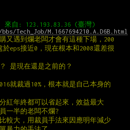
/bbs/Tech_Job/M.1667694210.A.D6B.html
是被併購又遇到爛老闆才會有這種下場，200
處於eps接近0，現在根本和2008還差很
爛老板？ 是現在還是之前的？
在2016就裁過10%，根本就是自己本身的
連分紅年終都可以省起來，效益最大
裁員一半的老闆不爛?
題比較大，用裁員手法來因應明年減少
簡單暴力的手法了