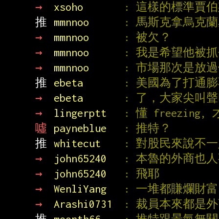
→ 
xsoho       
: 這樣的標準賈
推 
mmnnoo      
: 馬斯克拿烏克
→ 
mmnnoo      
: 被欠？
→ 
mmnnoo      
: 我是希望他被
→ 
mmnnoo      
: 市場那次是放
推 
ebeta       
: 美國為了打通膨
→ 
ebeta       
: 了，大家尖叫
→ 
lingerptt   
: 懂 freezing, 
噓 
payneblue   
: 推特？
推 
whitecut    
: 對股民來說不一
→ 
john65240   
: 本魯的外商也
→ 
john65240   
: 飛耶
→ 
WenliYang   
: 一堆都賺爛財
→ 
Arashi0731  
: 裁員本來都是