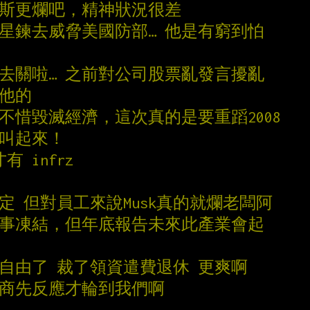
伯斯更爛吧，精神狀況很差
蘭星鍊去威脅美國防部… 他是有窮到怕
抓去關啦… 之前對公司股票亂發言擾亂
過他的
不惜毀滅經濟，這次真的是要重蹈2008
聲叫起來！
才有 infrz
定 但對員工來說Musk真的就爛老闆阿
人事凍結，但年底報告未來此產業會起
富自由了 裁了領資遣費退休 更爽啊
外商先反應才輪到我們啊