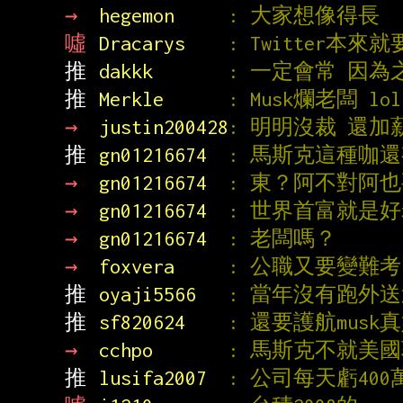
→ 
hegemon     
: 大家想像得長
噓 
Dracarys    
: Twitter本來
推 
dakkk       
: 一定會常 因
推 
Merkle      
: Musk爛老闆
→ 
justin200428
: 明明沒裁 還加
推 
gn01216674  
: 馬斯克這種咖
→ 
gn01216674  
: 東？阿不對阿
→ 
gn01216674  
: 世界首富就是
→ 
gn01216674  
: 老闆嗎？
→ 
foxvera     
: 公職又要變難
推 
oyaji5566   
: 當年沒有跑外
推 
sf820624    
: 還要護航musk
→ 
cchpo       
: 馬斯克不就美
推 
lusifa2007  
: 公司每天虧40