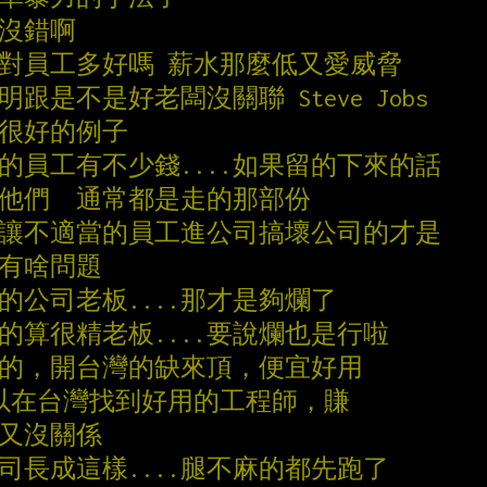
闆沒錯啊
克對員工多好嗎 薪水那麼低又愛威脅
跟是不是好老闆沒關聯 Steve Jobs
兩個很好的例子
的員工有不少錢....如果留的下來的話
厭他們  通常都是走的那部份
是讓不適當的員工進公司搞壞公司的才是
闆有啥問題
的公司老板....那才是夠爛了
的算很精老板....要說爛也是行啦
外的，開台灣的缺來頂，便宜好用
可以在台灣找到好用的工程師，賺
氣又沒關係
司長成這樣....腿不麻的都先跑了