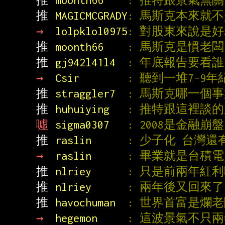
推 
moonth66    
: 推特跟景氣無關
推 
MAGICMCGRADY
: 馬斯克本來就
→ 
lolpklol0975
: 對股東來說是好
推 
moonth66    
: 馬斯克是慣老闆
推 
gj942l41l4  
: 年底報告要看
→ 
Csir        
: 聽到一堆7-9年
推 
straggler7  
: 馬斯克哪一個
推 
huhuiying   
: 推特跟這裡談
噓 
sigma0307   
: 2008是金融
推 
raslin      
: 少子化 台灣還
→ 
raslin      
: 畢業就是台積
推 
nlriey      
: 只是前兩年紅
推 
nlriey      
: 兩年後又回來了
推 
havochuman  
: 世界首富是爛老闆
→ 
hegemon     
: 這波景氣不只