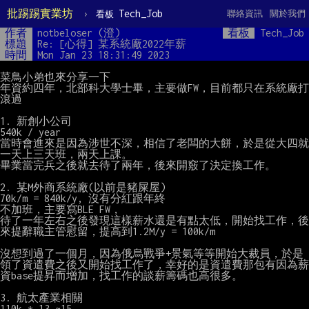
批踢踢實業坊
›
Tech_Job
聯絡資訊
關於我們
看板
作者
notbeloser (澄)
看板
Tech_Job
標題
Re: [心得] 某系統廠2022年薪
時間
Mon Jan 23 18:31:49 2023
菜鳥小弟也來分享一下

年資約四年，北部科大學士畢，主要做FW，目前都只在系統廠打
滾過

1. 新創小公司

540k / year

當時會進來是因為涉世不深，相信了老闆的大餅，於是從大四就
一天上三天班，兩天上課。

畢業當完兵之後就去待了兩年，後來開竅了決定換工作。

2. 某M外商系統廠(以前是豬屎屋)

70k/m = 840k/y, 沒有分紅跟年終

不加班，主要寫BLE FW，

待了一年左右之後發現這樣薪水還是有點太低，開始找工作，後
來提辭職主管慰留，提高到1.2M/y = 100k/m

沒想到過了一個月，因為俄烏戰爭+景氣等等開始大裁員，於是
領了資遣費之後又開始找工作了，幸好的是資遣費那包有因為薪
資base提昇而增加，找工作的談薪籌碼也高很多。

3. 航太產業相關

110k * 13 ~15
