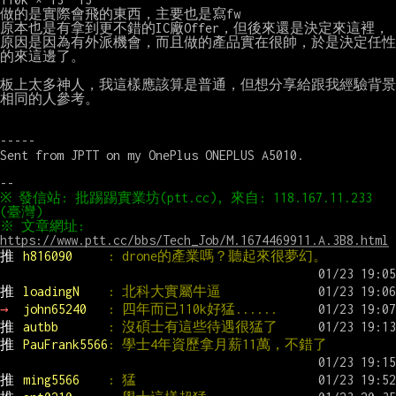
做的是實際會飛的東西，主要也是寫fw

原本也是有拿到更不錯的IC廠Offer，但後來還是決定來這裡，
原因是因為有外派機會，而且做的產品實在很帥，於是決定任性
的來這邊了。

板上太多神人，我這樣應該算是普通，但想分享給跟我經驗背景
相同的人參考。

-----

Sent from JPTT on my OnePlus ONEPLUS A5010.

※ 發信站: 批踢踢實業坊(ptt.cc), 來自: 118.167.11.233 
※ 文章網址: 
https://www.ptt.cc/bbs/Tech_Job/M.1674469911.A.3B8.html
推 
h816090     
: drone的產業嗎？聽起來很夢幻。
推 
loadingN    
: 北科大實屬牛逼
→ 
john65240   
: 四年而已110k好猛......
推 
autbb       
: 沒碩士有這些待遇很猛了
推 
PauFrank5566
: 學士4年資歷拿月薪11萬，不錯了
推 
ming5566    
: 猛