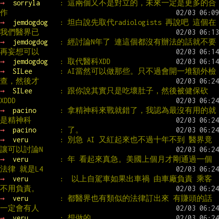
→ 
sorryla     
: 這兩個又不是對立的，未來一定是更多的合
作
→ 
jemdogdog   
: 坦白說先取代radiologists 再說吧 這個在
我們醫界已
→ 
jemdogdog   
: 經討論N年了 連這個都沒有辦法的話就不要
再妄想可以
→ 
jemdogdog   
: 取代醫科XDD
→ 
SILee       
: AI當然可以做那些。只不過會開一堆額外檢
查，然後才
→ 
SILee       
: 跟你說其實只是吃壞肚子，然後被健保砍
XDDD
→ 
pacino      
: 拿精神科來戰就錯了，我認為最沒有用的就
是精神科
→ 
pacino      
: 了。
→ 
veru        
: 別急 AI 又紅起來也不過十年不到 醫界竟
讓可以討論N
→ 
veru        
: 年 看起來真急。美國上個月才剛通過一個
法律 就是L4
→ 
veru        
:  以上自駕車如果出車禍 由車廠負責 乘客
不用負責。
→ 
veru        
: 都醫界也有類似的法律訂出來 有賺頭的話 
一定會有人
→ 
veru        
: 想做的