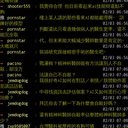
是機長賺
→ 
shooter555  
: 我覺得合理 但目前看起來ai技能樹還點不
夠
推 
pornstar    
: 樓上某人講的那些看來AI都能處理啊~  訓
練好的模型
→ 
pornstar    
: 判斷還比只看過幾個病人的醫生更準, 還不
能完全取
→ 
pornstar    
: 代, 但未來能大幅減少醫師數量是肯定的~ 
大概就只
→ 
pornstar    
: 留搞研究跟做精密手術的醫生吧~
→ 
pacino      
: 戰邏輯？精神科醫師能有方法讓別人不自
殺，卻沒方
→ 
pacino      
: 法讓自己不自殺？
→ 
jemdogdog   
: 我很好奇AI如何在對話／表情／肢體動作甚
至講話語氣
→ 
jemdogdog   
: 中尋找資訊去評估個案？AI又如何逕行心理
治療？
→ 
jemdogdog   
: 拜託你去了解一下為什麼會自殺好嗎？
→ 
jemdogdog   
: 還有精神科醫師自殺率佔整體精神科醫師多
少？
推 
zxp9505007  
: 台灣醫科被壓榨的有夠可憐