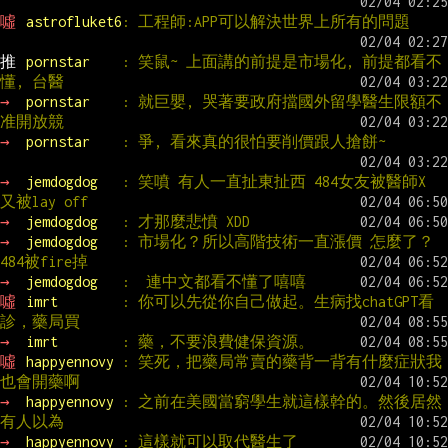
噓 
astrofluket6
: 工程師:APP可以解決世界上所有的問題
推 
pornstar    
: 笑鼠~ 上面講的前提是市場化, 前提都看不
懂, 台醫
→ 
pornstar    
: 就巨嬰, 哭著要政府擋國外留學醫生限額不
准開放競
→ 
pornstar    
: 爭, 看來真的很怕要削價跟人搶餅~
→ 
jemdogdog   
: 笑噴 有人一直扯東扯西 484女友被醫師X 
又被lay off
→ 
jemdogdog   
: 才那麼悲憤 XDD
→ 
jemdogdog   
: 市場化？所以高階技術一直漲價 怎麼了？
484被fire掉
→ 
jemdogdog   
:  連中文都看不懂了嘻嘻
噓 
imrt        
: 你可以先從你自己做起。生病找chatGPT看
診，藥局買
→ 
imrt        
: 藥，不要浪費健保資源。
噓 
happyennovy 
: 笑死，把藥局常賣的藥背一背有什麼症狀我
也會開藥啊
→ 
happyennovy 
: 之前在美國當窮學生就這樣幹的。然後居然
有人以為
→ 
happyennovy 
: 這樣就可以取代醫生了