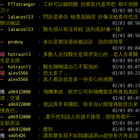
→ 
PTTstranger 
: 工科可以輔助醫 但要取代還早吧 都不用開
刀？
→ 
lalacos123  
: 問診是推估 檢查是驗證 好像沒檢查你也沒
辦法確認
→ 
lalacos123  
: 醫生或AI有沒有錯 說到底好像一樣?
→ 
pnsboy      
: 各位是都沒過病被誤診  說的很簡單
噓 
hotrain13   
: 多數人去找醫生是尋求安心的，老人去看醫
生是去跟
→ 
hotrain13   
: 醫生聊聊讓自己不緊張的
噓 
alex5566    
: 想太多了....
→ 
alex5566    
: 真人看診就是多一份安心的感覺
推 
a96932000   
: 飛機事故，航空公司和飛機製造商會負責賠
償，交通
→ 
a96932000   
: 號誌異常有國賠。除非你AI開發商願意出來
擔責任…
→ 
a96932000   
: …要不然別說人民接不接受，開發商都不一
定願意這
→ 
a96932000   
: 麼幹。
推 
sdd5426     
: 講那麼多屁不如我建議原po趕快各方奔走說