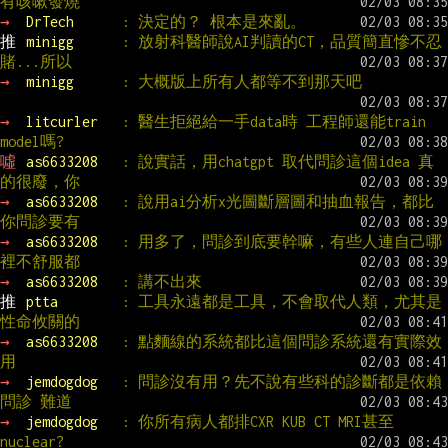
有咳嗽發燒
→ 
DrTech      
: 決定的？ 根本是來亂。
推 
minigg      
: 放射科醫師說AI判讀的CT，品質簡直慘不忍
賭...所以
→ 
minigg      
: 大概版上所有人都等不到那天吧
→ 
litcurler   
: 醫生拒絕給一手data時 工程師還能train 
model嗎?
噓 
as6633208   
: 說實話，用chatgpt 取代問診這個idea 真
的很廢，你
→ 
as6633208   
: 說用ai分析x光圖斷層圖和抽血報告，都比
你問診要有
→ 
as6633208   
: 用多了，問診到底要幹嘛，有些人連自己哪
裡不舒服都
→ 
as6633208   
: 講不出來
推 
ptta        
: 工具永遠都是工具，不會取代人類，尤其是
性命攸關的
→ 
as6633208   
: 點麵線的系統都比這個問診系統還有實際效
用
→ 
jemdogdog   
: 問診沒有用？先不說有些科的診斷都是依賴
問診 難道
→ 
jemdogdog   
: 你所有病人都排CXR KUB CT MRI甚至
nuclear?