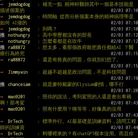
→ 
jemdogdog   
: 補充一點 精神科醫師其中一個基本技能是
描述個案的
→ 
jemdogdog   
: 時間軸 從而分析個案本身的精神病理學是
如何 AI做的
→ 
jemdogdog   
: 到嗎？
推 
nothungry   
: 高中學歷都沒有的部長
→ 
nothungry   
: 怎麼看都是在吹牛
推 
ra88872     
: 想太多，看那個政府敢把責任都給AI ？醫
療行為終究
→ 
ra88872     
: 還是有咎責的問題，你就別幻想了。
→ 
Jimmywin    
: 超越不超越是政治問題，不是科技問題
推 
chanceiam   
: 就是麥特戴蒙的Elysium劇情，哪不行
→ 
mao9201     
: 照你的說法，考到駕照的人還是會出車禍
啊！那考駕
→ 
mao9201     
: 照有什麼用？咦等等，好像真的沒用
→ 
DrTech      
: 標準外行。AI最基礎是訓練資料，請問工程
師的訓練資
→ 
DrTech      
: 料哪裡來的？有chatGPT根本沒用。而且你