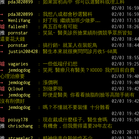
推 
pda3020899  
: 如果當初高中 你可以選醫科或理工科
→ 
pda3020899  
: 我想八成都會秒選醫科
→ 
WenliYang   
: 好了啦 繼續加班少做夢……
噓 
fallen01    
: 再五百年有可能
推 
pornstar    
: 笑鼠~ 醫美診所搶業績削價競爭眾所皆知 
還要花大錢
→ 
pornstar    
: 搞行銷~ 就某人在裝鴕鳥
→ 
justin200428
: 醫生本來就很爽問問診月收5-60萬
噓 
vagaries    
: 一些低端仔幻想
→ 
jemdogdog   
: 笑死 醫療只有醫美？XDDDD 我們目前自費
心理治療要
→ 
jemdogdog   
: 漲價咧
噓 
Qcloud      
: 別做夢啦
→ 
jemdogdog   
: 即便是醫美 你看看抽脂削臉等高階手術有
沒有削價好
→ 
jemdogdog   
: 嗎？不懂就不要裝懂 十分難看
噓 
poiuy178    
: 現在裁成什麼樣子, 醫生會嗎
推 
chrischang  
: 有機會，但我覺得還要20年左右
推 
straggler7  
: 精神病患自殺的也不少