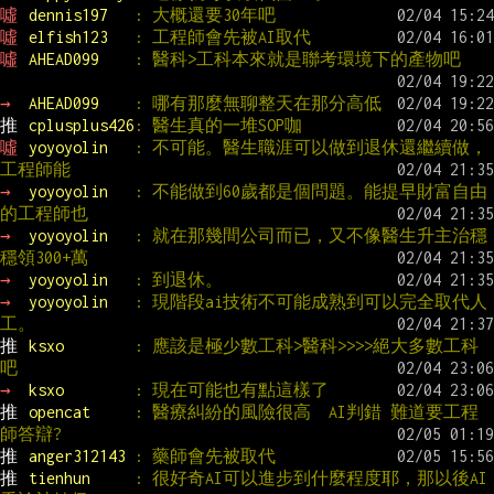
噓 
dennis197   
: 大概還要30年吧
噓 
elfish123   
: 工程師會先被AI取代
噓 
AHEAD099    
: 醫科>工科本來就是聯考環境下的產物吧
→ 
AHEAD099    
: 哪有那麼無聊整天在那分高低
推 
cplusplus426
: 醫生真的一堆SOP咖
噓 
yoyoyolin   
: 不可能。醫生職涯可以做到退休還繼續做，
工程師能
→ 
yoyoyolin   
: 不能做到60歲都是個問題。能提早財富自由
的工程師也
→ 
yoyoyolin   
: 就在那幾間公司而已，又不像醫生升主治穩
穩領300+萬
→ 
yoyoyolin   
: 到退休。
→ 
yoyoyolin   
: 現階段ai技術不可能成熟到可以完全取代人
工。
推 
ksxo        
: 應該是極少數工科>醫科>>>>絕大多數工科
吧
→ 
ksxo        
: 現在可能也有點這樣了
推 
opencat     
: 醫療糾紛的風險很高  AI判錯 難道要工程
師答辯?
推 
anger312143 
: 藥師會先被取代
推 
tienhun     
: 很好奇AI可以進步到什麼程度耶，那以後AI