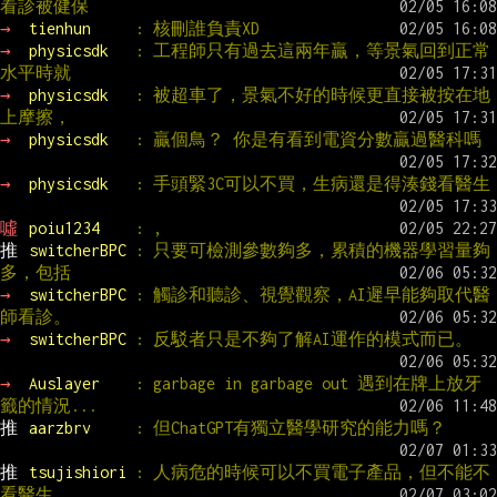
看診被健保
→ 
tienhun     
: 核刪誰負責XD
→ 
physicsdk   
: 工程師只有過去這兩年贏，等景氣回到正常
水平時就
→ 
physicsdk   
: 被超車了，景氣不好的時候更直接被按在地
上摩擦，
→ 
physicsdk   
: 贏個鳥？ 你是有看到電資分數贏過醫科嗎
→ 
physicsdk   
: 手頭緊3C可以不買，生病還是得湊錢看醫生
噓 
poiu1234    
: ,
推 
switcherBPC 
: 只要可檢測參數夠多，累積的機器學習量夠
多，包括
→ 
switcherBPC 
: 觸診和聽診、視覺觀察，AI遲早能夠取代醫
師看診。
→ 
switcherBPC 
: 反駁者只是不夠了解AI運作的模式而已。
→ 
Auslayer    
: garbage in garbage out 遇到在牌上放牙
籤的情況...
推 
aarzbrv     
: 但ChatGPT有獨立醫學研究的能力嗎？
推 
tsujishiori 
: 人病危的時候可以不買電子產品，但不能不
看醫生，