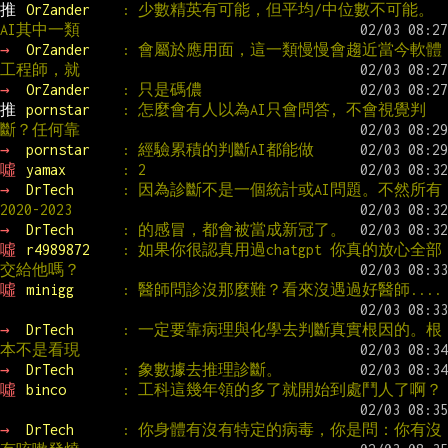
推 
OrZander    
: 少數精英有可能，但平均/中位數不可能。
AI其中一類
→ 
OrZander    
: 會屬於應用面，這一類慢慢會趨近當今軟體
工程師，就
→ 
OrZander    
: 只是碼儂
推 
pornstar    
: 怎麼會有人以為AI只會問答, 不會視覺判
斷？任何靠
→ 
pornstar    
: 經驗累積的判斷AI都能做
噓 
yamax       
: 2
→ 
DrTech      
: 因為診斷不是一個統計或AI問題。不然所有
2020-2023
→ 
DrTech      
: 的感冒，都會被當成新冠了。
噓 
r4989872    
: 如果你很認真用過chatgpt 你真的放心全部
交給他嗎？
噓 
minigg      
: 醫師問診沒那麼難？看來沒遇過好醫師....
→ 
DrTech      
: 一定要靠病理與化學去判斷真實根因的。根
本不是看現
→ 
DrTech      
: 象數據去推理診斷。
噓 
binco       
: 工科這幾年領的多了就開始到處鬥人了啊？
→ 
DrTech      
: 你身體有沒有特定的病毒，你是問：你有沒