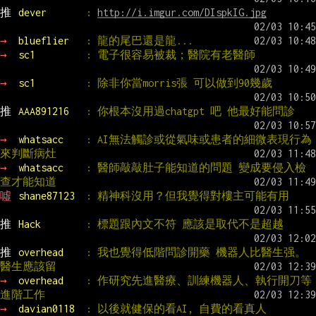
推 
dever       
: 
http://i.imgur.com/DIspkIG.jpg
→ 
blueflier   
: 龍的尾巴還是龍...
→ 
sc1         
: 電子很容易被裁；醫院有老醫師
→ 
sc1         
: 除非你當morris張 可以做到90幾歲
推 
AAA891216   
: 你根本沒用過chatgpt 吧 他最好能問診
→ 
whatsacc    
: AI無法觸診或從氣味或患者的細微表現行為
來判斷病灶
→ 
whatsacc    
: 醫師敲敲肚子能知道的問題 變成要侵入檢
查才能知道
噓 
shane87123  
: 精神科沒用？但我覺得對樓主可能有用
推 
Hack        
: 標題跟內文不符 應該是取代不是超越
推 
overhead    
: 我也覺得低階問診開藥 機器人比醫生强。
醫生應該留
→ 
overhead    
: 作研究先進醫療、訓練機器人、執行開刀等
進階工作
→ 
davian0118  
: 以後就健保的看AI, 自費的看真人