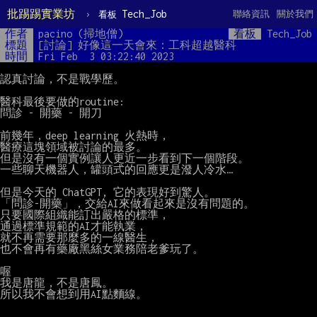
批踢踢實業坊
›
Tech_Job
聯絡資訊
關於我們
看板
作者
pacino (掃地僧)
看板
Tech_Job
標題
[討論] 好像這一天會來：工科超越醫科
時間
Fri Feb  3 03:22:40 2023
認真討論，不是戰學歷。

醫科最後要做的routine:

問診 - 開藥 - 開刀

前幾年，deep learning 火熱時，

醫療這塊領域被討論的最多。

但是沒有一個實例讓人更近一步看到下一個階段。

一些聊天機器人，罐頭式的回應更是潑人冷水…

但是今天的 ChatGPT, 它的表現好到驚人。

「問診-開藥」，交給AI來做看起來是沒有問題的。

只要國際組織能訂出嚴格的標準，

通過標準規範的AI才能執業，

就不再需要那麼多的一線醫生，

也不會再有藥廠黑絲女業務陪老爹玩了。

喔

我是唐龍，不是唐鳳。

所以我不會想到用AI點麵線。
