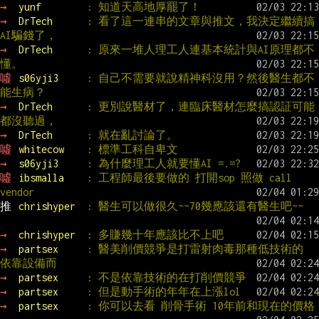
→ 
yunf        
: 知道天高地厚罷了！
→ 
DrTech      
: 看了這一連串的文章與推文，我決定繼續搞
AI騙錢了，
→ 
DrTech      
: 原來一堆人理工人連基本統計與AI原理都不
懂。
噓 
s06yji3     
: 自己不需要就說精神科沒用？然後醫生都不
能生病？
→ 
DrTech      
: 更別說醫材了，連臨床醫材怎麼搞認証可能
都沒聽過，
→ 
DrTech      
: 就在亂討論了。
噓 
whitecow    
: 標準工科自卑文
→ 
s06yji3     
: 為什麼理工人就要懂AI =.=?
噓 
ibsmalla    
: 工程師最後要做的 打開sop 照做 call 
vendor
推 
chrishyper  
: 醫生可以做很久~~70幾應該還有醫生吧~~
→ 
chrishyper  
: 多賺幾十年應該比不上吧
→ 
partsex     
: 醫美削價競爭是打雷射肉毒那種低技術的 
依靠設備而
→ 
partsex     
: 不是依靠技術的在打削價競爭
→ 
partsex     
: 但是動手術的年年在上漲lol
→ 
partsex     
: 你可以去看 削骨手術 10年前和現在的價格