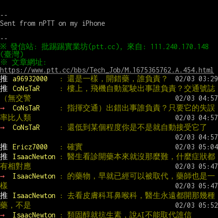
--

Sent from nPTT on my iPhone

※ 發信站: 批踢踢實業坊(ptt.cc), 來自: 111.240.170.148 
※ 文章網址: 
https://www.ptt.cc/bbs/Tech_Job/M.1675365762.A.454.html
推 
a96932000   
: 還是一樣，開錯藥，誰負責？
推 
CoNsTaR     
: 樓上，飛機自動駕駛出事誰負責？交通號誌
（無交警
→ 
CoNsTaR     
: 指揮交通）出錯出事誰負責？只要它的失誤
率比人類
→ 
CoNsTaR     
: 還低到某個程度你是不是就自動接受它了
推 
Ericz7000   
: 確實
推 
IsaacNewton 
: 醫生看診開藥本來就沒那麼難，什麼症狀都
有相對應
→ 
IsaacNewton 
: 的藥物，早就已經可以被取代，藥師也是一
樣
推 
IsaacNewton 
: 去看皮膚科耳鼻喉科，醫生永遠都開那幾種
藥，不是
→ 
IsaacNewton 
: 類固醇就抗生素，說AI不能取代誰信