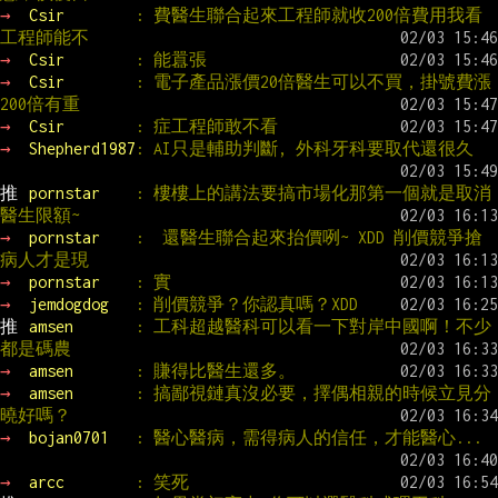
→ 
Csir        
: 費醫生聯合起來工程師就收200倍費用我看
工程師能不
→ 
Csir        
: 能囂張
→ 
Csir        
: 電子產品漲價20倍醫生可以不買，掛號費漲
200倍有重
→ 
Csir        
: 症工程師敢不看
→ 
Shepherd1987
: AI只是輔助判斷, 外科牙科要取代還很久
推 
pornstar    
: 樓樓上的講法要搞市場化那第一個就是取消
醫生限額~
→ 
pornstar    
:  還醫生聯合起來抬價咧~ XDD 削價競爭搶
病人才是現
→ 
pornstar    
: 實
→ 
jemdogdog   
: 削價競爭？你認真嗎？XDD
推 
amsen       
: 工科超越醫科可以看一下對岸中國啊！不少
都是碼農
→ 
amsen       
: 賺得比醫生還多。
→ 
amsen       
: 搞鄙視鏈真沒必要，擇偶相親的時候立見分
曉好嗎？
→ 
bojan0701   
: 醫心醫病，需得病人的信任，才能醫心...
→ 
arcc        
: 笑死