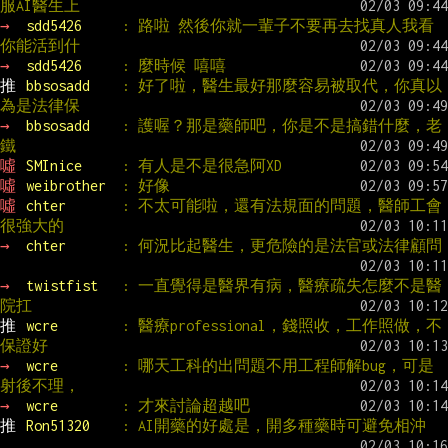
服AI醫生上
→ 
sdd5426     
: 路啦 然後你就一輩子不要再去找真人我看
你能活到什
→ 
sdd5426     
: 麼時候 嘻嘻
推 
bbsosadd    
: 好了啦，醫生最好那麼容易被取代，你真以
為是法律保
→ 
bbsosadd    
: 護喔？那是藥師吧，你是不是搞錯什麼，老
鐵
噓 
SMInice     
: 有人是不是很急阿XD
噓 
weibrother  
: 好像
噓 
chter       
: 不太可能啦，還有法規面的問題，醫師工會
很強大的
→ 
chter       
: 何況比起醫生，更危險的是法官或法律顧問
→ 
twistfist   
: 一直覺得是醫界有病，醫療疏失怎麼不是醫
院扛
推 
wcre        
: 醫療professional，錢照收，工作照做，不
保證好
→ 
wcre        
: 哪天工科的出問題不用工程師解bug，可是
射後不理，
→ 
wcre        
: 才來討論超越吧
推 
Ron51320    
: AI開藥的好處是，開多種藥時可避免相沖