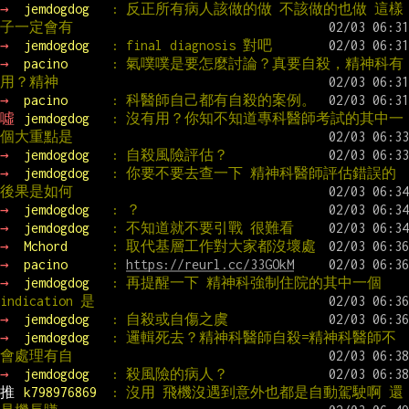
→ 
jemdogdog   
: 反正所有病人該做的做 不該做的也做 這樣
子一定會有
→ 
jemdogdog   
: final diagnosis 對吧
→ 
pacino      
: 氣噗噗是要怎麼討論？真要自殺，精神科有
用？精神
→ 
pacino      
: 科醫師自己都有自殺的案例。
噓 
jemdogdog   
: 沒有用？你知不知道專科醫師考試的其中一
個大重點是
→ 
jemdogdog   
: 自殺風險評估？
→ 
jemdogdog   
: 你要不要去查一下 精神科醫師評估錯誤的
後果是如何
→ 
jemdogdog   
: ？
→ 
jemdogdog   
: 不知道就不要引戰 很難看
→ 
Mchord      
: 取代基層工作對大家都沒壞處
→ 
pacino      
: 
https://reurl.cc/33GOkM
→ 
jemdogdog   
: 再提醒一下 精神科強制住院的其中一個
indication 是
→ 
jemdogdog   
: 自殺或自傷之虞
→ 
jemdogdog   
: 邏輯死去？精神科醫師自殺=精神科醫師不
會處理有自
→ 
jemdogdog   
: 殺風險的病人？
推 
k798976869  
: 沒用 飛機沒遇到意外也都是自動駕駛啊 還