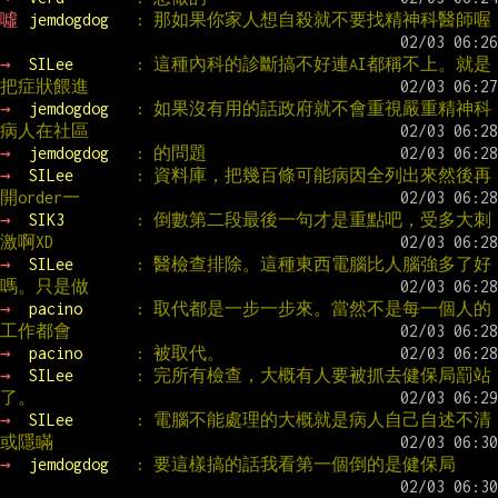
噓 
jemdogdog   
: 那如果你家人想自殺就不要找精神科醫師喔
→ 
SILee       
: 這種內科的診斷搞不好連AI都稱不上。就是
把症狀餵進
→ 
jemdogdog   
: 如果沒有用的話政府就不會重視嚴重精神科
病人在社區
→ 
jemdogdog   
: 的問題
→ 
SILee       
: 資料庫，把幾百條可能病因全列出來然後再
開order一
→ 
SIK3        
: 倒數第二段最後一句才是重點吧，受多大刺
激啊XD
→ 
SILee       
: 醫檢查排除。這種東西電腦比人腦強多了好
嗎。只是做
→ 
pacino      
: 取代都是一步一步來。當然不是每一個人的
工作都會
→ 
pacino      
: 被取代。
→ 
SILee       
: 完所有檢查，大概有人要被抓去健保局罰站
了。
→ 
SILee       
: 電腦不能處理的大概就是病人自己自述不清
或隱瞞
→ 
jemdogdog   
: 要這樣搞的話我看第一個倒的是健保局