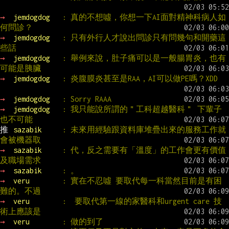
→ 
jemdogdog   
: 真的不想噓，你想一下AI面對精神科病人如
何問診？
→ 
jemdogdog   
: 只有外行人才說出問診只有問幾句和開藥這
些話
→ 
jemdogdog   
: 舉例來說，肚子痛可以是一般腸胃炎，也有
可能是胰臟
→ 
jemdogdog   
: 炎腹膜炎甚至是RAA，AI可以做PE嗎？XDD
→ 
jemdogdog   
: Sorry RAAA
→ 
jemdogdog   
: 我只能說所謂的＂工科超越醫科＂ 下輩子
也不可能
推 
sazabik     
: 未來用經驗跟資料庫堆疊出來的服務工作就
會被機器取
→ 
sazabik     
: 代，反之需要有「溫度」的工作會更有價值
及職場需求
→ 
sazabik     
: 。
→ 
veru        
: 實在不忍噓 要取代每一科當然目前是有困
難的。不過
→ 
veru        
:  要取代第一線的家醫科和urgent care 技
術上應該是
→ 
veru        
: 做的到了