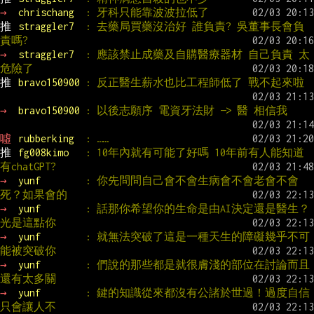
→ 
chrischang  
: 牙科只能靠波波拉低了
推 
straggler7  
: 去藥局買藥沒治好 誰負責? 吳董事長會負
責嗎?
→ 
straggler7  
: 應該禁止成藥及自購醫療器材 自己負責 太
危險了
推 
bravo150900 
: 反正醫生薪水也比工程師低了 戰不起來啦
→ 
bravo150900 
: 以後志願序 電資牙法財 —> 醫 相信我
噓 
rubberking  
: ……
推 
fg008kimo   
: 10年內就有可能了好嗎 10年前有人能知道
有chatGPT?
→ 
yunf        
: 你先問問自己會不會生病會不會老會不會
死？如果會的
→ 
yunf        
: 話那你希望你的生命是由AI決定還是醫生？
光是這點你
→ 
yunf        
: 就無法突破了這是一種天生的障礙幾乎不可
能被突破你
→ 
yunf        
: 們說的那些都是就很膚淺的部位在討論而且
還有太多關
→ 
yunf        
: 鍵的知識從來都沒有公諸於世過！過度自信
只會讓人不