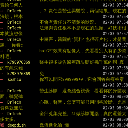
賣給任何人
→ 
DrTech      
: 。2.責任是醫生與醫院，兩個結果。現在的
法規，根本
→ 
DrTech      
: 不會有責任分不清楚的狀況。
→ 
DrTech      
: 法規與責任根本不是現在的瓶頸。AI技術根
本就沒想像
→ 
DrTech      
: 中厲害，醫院的"資料"也很碎片化，才是問
題。 你看c
→ 
DrTech      
: hatGPT效果有點像人，先看看別人有多少資
料吧。
→ 
k798976869  
: 醫生很多被告醫療疏失賠好幾千萬的啊 真
的有疏失難
→ 
k798976869  
: 免
→ 
sbshiu      
: 你可以問它9999999+9，它會回答白癡答案
→ 
DrTech      
: 醫生診斷，還會結合視覺，看看你的身體表
面，聽覺聽
→ 
DrTech      
: 心跳，聲音，怎麼可能只用問答診斷。光是
資料就無法
→ 
DrTech      
: 全部蒐集完整。AI做診斷開藥，真的還差太
多太多。
噓 
deepdish    
: 蠢蛋進化論 懂