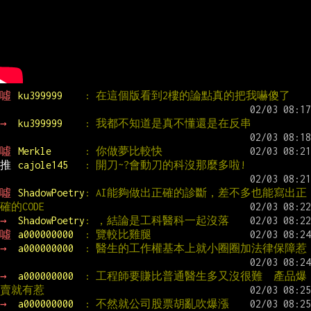
噓 
ku399999    
: 在這個版看到2樓的論點真的把我嚇傻了
→ 
ku399999    
: 我都不知道是真不懂還是在反串
噓 
Merkle      
: 你做夢比較快
推 
cajole145   
: 開刀~?會動刀的科沒那麼多啦!
噓 
ShadowPoetry
: AI能夠做出正確的診斷，差不多也能寫出正
確的CODE
→ 
ShadowPoetry
: ，結論是工科醫科一起沒落
噓 
a000000000  
: 覽較比雞腿
→ 
a000000000  
: 醫生的工作權基本上就小圈圈加法律保障惹
→ 
a000000000  
: 工程師要賺比普通醫生多又沒很難  產品爆
賣就有惹
→ 
a000000000  
: 不然就公司股票胡亂吹爆漲