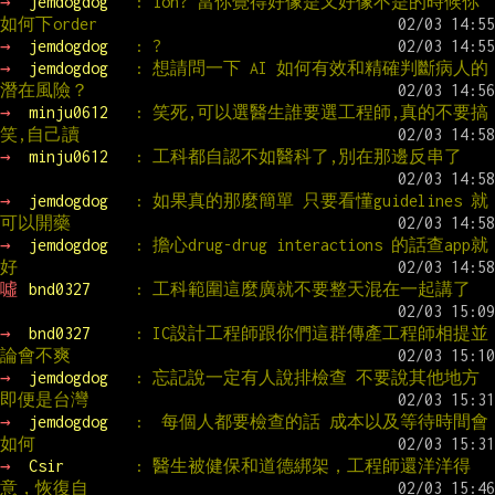
→ 
jemdogdog   
: ion? 當你覺得好像是又好像不是的時候你
如何下order
→ 
jemdogdog   
: ?
→ 
jemdogdog   
: 想請問一下 AI 如何有效和精確判斷病人的
潛在風險？
→ 
minju0612   
: 笑死,可以選醫生誰要選工程師,真的不要搞
笑,自己讀
→ 
minju0612   
: 工科都自認不如醫科了,別在那邊反串了
→ 
jemdogdog   
: 如果真的那麼簡單 只要看懂guidelines 就
可以開藥
→ 
jemdogdog   
: 擔心drug-drug interactions 的話查app就
好
噓 
bnd0327     
: 工科範圍這麼廣就不要整天混在一起講了
→ 
bnd0327     
: IC設計工程師跟你們這群傳產工程師相提並
論會不爽
→ 
jemdogdog   
: 忘記說一定有人說排檢查 不要說其他地方 
即便是台灣
→ 
jemdogdog   
:  每個人都要檢查的話 成本以及等待時間會
如何
→ 
Csir        
: 醫生被健保和道德綁架，工程師還洋洋得
意，恢復自