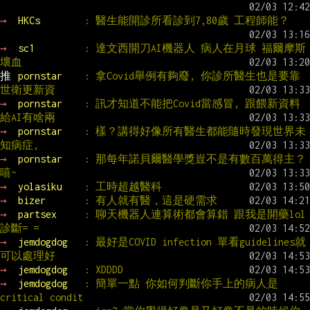
→ 
HKCs        
: 醫生能開診所看診到7,80歲 工程師能？
→ 
sc1         
: 達文西開刀AI機器人 病人在月球 福爾摩斯
壞血
推 
pornstar    
: 拿Covid舉例有夠廢, 你診所醫生也是要靠
世衛更新資
→ 
pornstar    
: 訊才知道不能把Covid當感冒, 跟餵新資料
給AI有啥兩
→ 
pornstar    
: 樣？講得好像所有醫生都能隨時發現世界未
知病症,
→ 
pornstar    
: 那每年諾貝爾醫學獎豈不是有數百萬得主？
嘻~
→ 
yolasiku    
: 工時超越醫科
→ 
bizer       
: 有人就有醫，這是硬需求
→ 
partsex     
: 聊天機器人連算術都會算錯 跟我是開藥lol
診斷= =
→ 
jemdogdog   
: 最好是COVID infection 單看guidelines就
可以處理好
→ 
jemdogdog   
: XDDDD
→ 
jemdogdog   
: 簡單一點 你如何判斷你手上的病人是
critical condit