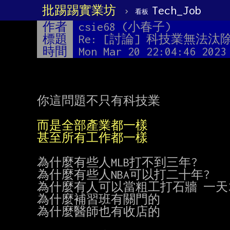
批踢踢實業坊
›
Tech_Job
看板
作者
csie68 (小春子)
標題
Re: [討論] 科技業無法汰
時間
Mon Mar 20 22:04:46 2023
你這問題不只有科技業

而是全部產業都一樣
甚至所有工作都一樣
為什麼有些人MLB打不到三年?

為什麼有些人NBA可以打二十年?

為什麼有人可以當粗工打石牆 一天30
為什麼補習班有關門的

為什麼醫師也有收店的
