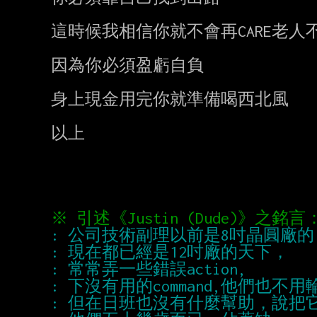
這時候我相信你就不會再CARE老人不
因為你必須盈虧自負

身上現金用完你就準備喝西北風

以上
