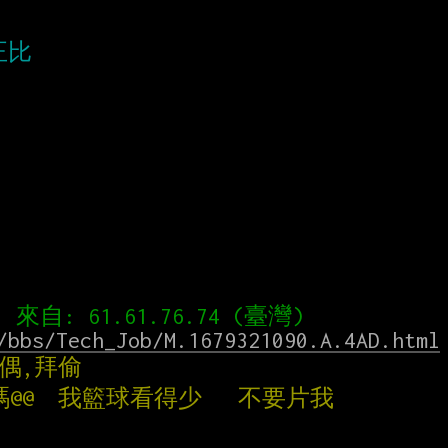
/bbs/Tech_Job/M.1679321090.A.4AD.html
e偶,拜偷
年嗎@@  我籃球看得少   不要片我