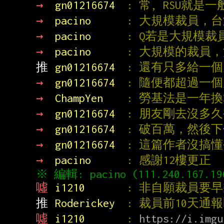
→ 
gn01216674  
: 常, RSU就
→ 
pacino      
: 大規模裁員，
→ 
pacino      
: Q若是大規模
→ 
pacino      
: 大規模的裁員
推 
gn01216674  
: 還有只多給一
→ 
gn01216674  
: 隨便都超過一
→ 
ChampYen    
: 勞基法是一年
→ 
gn01216674  
: 朋友剛去沒多
→ 
gn01216674  
: 破百萬，然後
→ 
gn01216674  
: 這篇作者沒搞
→ 
pacino      
: 感謝12樓更正
噓 
i1210       
: 非自願裁員要
推 
Roderickey  
: 裁員前10天通
噓 
i1210       
: 
https://i.imgu