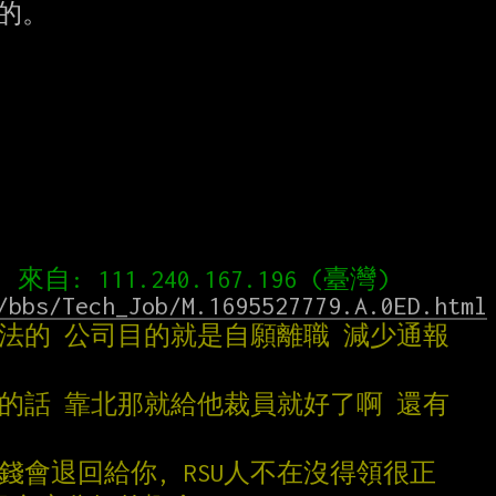
/bbs/Tech_Job/M.1695527779.A.0ED.html
基法的 公司目的就是自願離職 減少通報
法的話 靠北那就給他裁員就好了啊 還有
來的錢會退回給你, RSU人不在沒得領很正