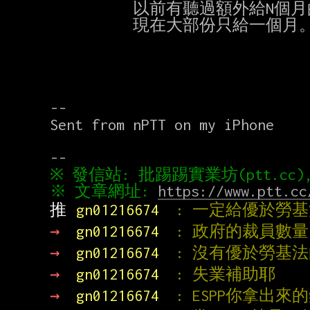
          以前有聽過額外給N個月的。

          現在大部份只給一個月。

--

Sent from nPTT on my iPhone

※ 文章網址: 
https://www.ptt.cc
推 
gn01216674  
: 一定給優於勞
→ 
gn01216674  
: 政府的裁員數量
→ 
gn01216674  
: 沒有優於勞基
→ 
gn01216674  
: 失業補助耶
→ 
gn01216674  
: ESPP你拿出