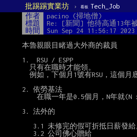
批踢踢實業坊
›
Tech_Job
看板
作者
pacino (掃地僧)
標題
Re: [新聞] 他待高通1
時間
Sun Sep 24 11:56:17 2023
本魯親眼目睹過大外商的裁員

1.  RSU / ESPP

  只有在職時才能領。

  例如，下個月1號有RSU，這個月底前離職就拿不到。

2. 依勞基法

    在職一年是0.5個月，N年就(N x 0.5)個月。

3. 法外的

   3.1 未修完的假可折抵日薪發給。

   3.2 公司佛心贈給
