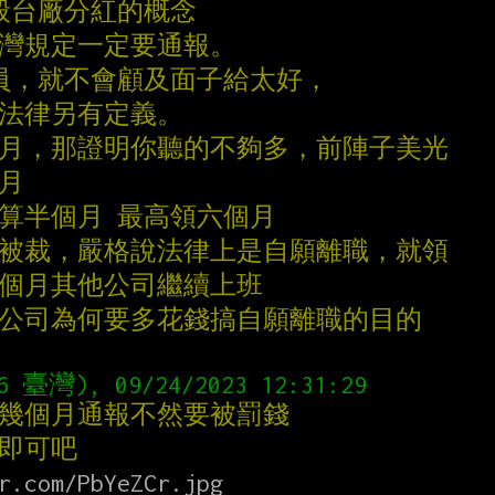
是一般台廠分紅的概念
台灣規定一定要通報。
裁員，就不會顧及面子給太好，
，法律另有定義。
個月，那證明你聽的不夠多，前陣子美光
個月
換算半個月 最高領六個月
久被裁，嚴格說法律上是自願離職，就領
下個月其他公司繼續上班
懂公司為何要多花錢搞自願離職的目的
早幾個月通報不然要被罰錢
報即可吧
r.com/PbYeZCr.jpg