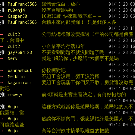
推 
PauFrank5566
: 媒體會洗白，放心
推 
ru04hj4     
: 沒有台積DNA齁
→ 
Casper50    
: IC廠IC廠 快來跟我下單～～
推 
PauFrank5566
: 台積本來內部就爛！ 只是錢多人多
→ 
cult2       
: 公司結構很難改變撑過13年的公司都是傳產
了，台灣中
→ 
cult2       
: 小企業平均存活13年
推 
jay7684123  
: 不要看到問題不就沒問題了嗎
→ 
Nerv        
: 就是”錢給你，少廢話”六個字不是嗎
→ 
wannashout  
: 你投柯對吧
→ 
MeikLin     
: 不組工會沒用，勞工沒勞權
→ 
kagamiiori  
: 要組工會玩罷工你們又不敢，房貸還沒繳完
對吧
推 
meowgy      
: 前3項就是主官主關決定，有何好抱怨的
推 
Bujo        
: 這種方式就當你是殖民地啊，殖民地的人不
能團結，當
→ 
Bujo        
: 然讓你不斷內鬥，張忠謀始終是美國人，不
可能讓這些
→ 
Bujo        
: 高等台灣奴才搞爭取權益的把戲