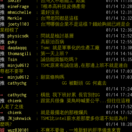
→ 
SAKIEr      
: 台灣人不敢罷工 結案
推 
eineFrage   
: T根本高科技皮傳產骨
推 
mhmichelle  
: 還好沒去
推 
Merkle      
: 台灣老闆都是這樣
推 
joety1103   
: 台灣哪個企業不是這樣？錢給夠就已經是企
業楷模了
推 
physicsdk   
: 問就是檢討基層
推 
guky        
: 高薪治百病
噓 
daqdaqqq    
: Tsmc 就是軍事化的生產工廠
推 
thomasgili  
: 第一天上班？
推 
Tsin        
: 誠信能當飯吃嗎？
推 
minju0612   
: TSMC原來有誠信過,在那邊上班不就是連自
尊都不要寧
→ 
minju0612   
: 願當條狗嗎
推 
cathychg    
:          GG 被斷頭 GG 何處去
→ 
cathychg    
: 橫批 我下班好累 長官別扣G
推 
chienk      
: 跟當兵很像 菜鳥時喊要公平...但往往這種
人老了之後
→ 
chienk      
: 就是最擺老的那種爛兵
推 
JKjohnwick  
: TSMC比intel薪水差那麼多你還不知道為什
麼嗎?
噓 
wuz830101   
: 不爽不要做，一堆新鮮的肝準備進來賣