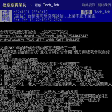
批踢踢實業坊
›
Tech_Job
聯絡資訊
關於我們
看板
作者
b0241091 (654SAI)
看板
Tech_Job
標題
[請益] 台積電高層沒有誠信，上梁不正下梁歪
時間
Sat Jan 13 22:10:52 2024
https://www.dcard.tw/f/tech_job/p/254404244?
cid=AEA6A829-75A5-4FE7-A9DD-50FF1B9B445F
之前2021年的時候台積內部直接開啟了一個

"與總裁對話的留言板"並在官網公告會開1個月而總裁會親自錄
影回答

前3名得票最高的問題

但是，這個留言板開啟5天(禮拜1~5)就關閉了

卻因為問題都非常的直球刁鑽，大致分類不外乎就是

1.考績升遷制度不平等(PMD系統)沒有任何的公平性可以言

2.面對單位遇到的不公平之事，沒有任何"匿名"的申訴管道

3.輪班班表不平等"對人不對事"是本公司一直以來的傳統

4.新人留不住，老人一直再重複的訓練新人，但文化太病態新人
無法接受

多數在留言板上的留言，大致為上4點的反應

但是，台積電關閉了留言板之後，就再也沒有這些問題的消息

石沉大海，可以將公告全公司的事情，當作放屁一樣放掉

請問這樣的高層"違反誠信正直"受了什麼懲處?

結果論來完全不會有懲處，還會升官發財

那這樣的文化生態環境下，要怎讓新人留下來?
