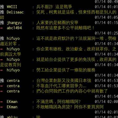
推 
WWIII       
: 兵不厭詐 這是戰爭
推 
Delisaac    
: 笑死，柯糞就是這樣，怪東怪西都是別人的
錯
推 
jhangyu     
: 人家要的是豬圈的安寧
→ 
abc1494     
: 既然有這麼多不公平就離職吧！
推 
hifuyo      
: 這不就是政府默許的？法規漏洞一堆，勞檢
趨近於零，
→ 
hifuyo      
: 你企業有繳稅、政治獻金，政府就罩你。之
前廣設大學
→ 
hifuyo      
: 就是給台企提供了更多的免洗筷，政府真的
是從教育到
→ 
hifuyo      
: 勞工給企業提供了一條龍的服務
推 
centra      
: 台灣企業創新又沒美國日本強
→ 
centra      
: 不靠血汗代工哪來競爭力….
→ 
centra      
: 捫心自問我們工作的內容心中就有數了
→ 
EKman       
: 不滿意嗎，阿你離職阿?
→ 
EKman       
: 不敢離職因為房貸? 阿你不要買房阿
推 
ahliu       
: 唉