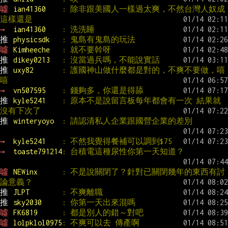
噓 
ian41360    
: 除非跟美國人一樣過太爽，不然台灣人奴成
這樣還是
→ 
ian41360    
: 洗洗睡
推 
physicsdk   
: 鬼島有鬼島的玩法
噓 
Kimheeche   
: 就不要幹呀
推 
dikey0213   
: 沒當過兵嗎，不能說實話
推 
uxy82       
: 護國神山做什麼都是對的，不爽不要做，嘻
嘻
→ 
vn507595    
: 錢夠多，你還是得舔
推 
kyle5241    
: 原本不是說留言板每年都會有一次 結果就
沒有下次了
推 
winteryoyo  
: 請認清私人企業跟國營企業的差別
→ 
kyle5241    
: 不然我覺得餐補可以調到$75
→ 
toaste791214
: 台積電這種尿性你第一天知道？
噓 
NEWinx      
: 不是說關閉了？針對已關閉幾年的東西有討
論意義？
推 
JLPT        
: 不爽離職
推 
sky2030     
: 你第一天出來混嗎
噓 
FK6819      
: 都是別人的錯～對吧
噓 
lolpklol0975
: 不爽可以去 傳產啊