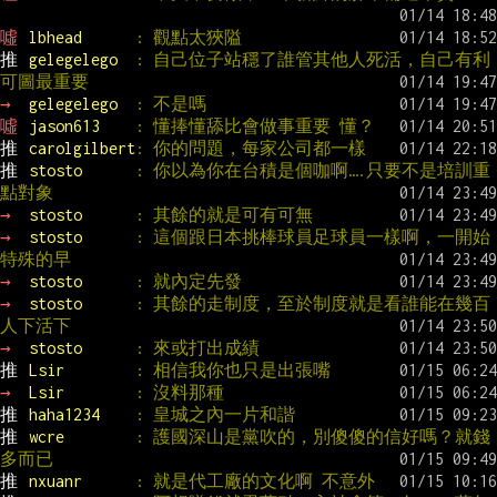
噓 
lbhead      
: 觀點太狹隘
推 
gelegelego  
: 自己位子站穩了誰管其他人死活，自己有利
可圖最重要
→ 
gelegelego  
: 不是嗎
噓 
jason613    
: 懂捧懂舔比會做事重要 懂？
推 
carolgilbert
: 你的問題，每家公司都一樣
推 
stosto      
: 你以為你在台積是個咖啊….只要不是培訓重
點對象
→ 
stosto      
: 其餘的就是可有可無
→ 
stosto      
: 這個跟日本挑棒球員足球員一樣啊，一開始
特殊的早
→ 
stosto      
: 就內定先發
→ 
stosto      
: 其餘的走制度，至於制度就是看誰能在幾百
人下活下
→ 
stosto      
: 來或打出成績
推 
Lsir        
: 相信我你也只是出張嘴
→ 
Lsir        
: 沒料那種
推 
haha1234    
: 皇城之內一片和諧
推 
wcre        
: 護國深山是黨吹的，別傻傻的信好嗎？就錢
多而已
推 
nxuanr      
: 就是代工廠的文化啊 不意外