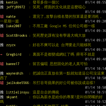
推 
kentin      
: 發哥多你一個IC
推 
jeffj89972  
: 笑死，裡面的文化就是這麼噁心
噓 
nahte       
: 選完了,攻擊台積名聲的預算還是要消耗，
一星期一篇
推 
luke2007    
: 不用工廠 Google MS 任何公司都一樣
噓 
ScottBrooks 
: 笑死歷史課有沒有學過大鳴大放
推 
zzyzx       
: 好在不爽可以走 台灣要走只能移民
→ 
Gregbird    
: 裏面不是都變成網紅了嗎 舜哥不就是
噓 
baeee17     
: 留言偏噁 思想固化的老人真可怕
推 
wayneshih   
: 把誠信正直放在第一點就知道這公司沒這東
西了
噓 
jailkobe5566
: 吊打谷哥蘋果的好公司被你說成這樣?
推 
littlelinsyu
: 這是台企的傳統
推 
skyant      
: 你以為薪水是給你的專業?是叫你閉嘴的好
嗎