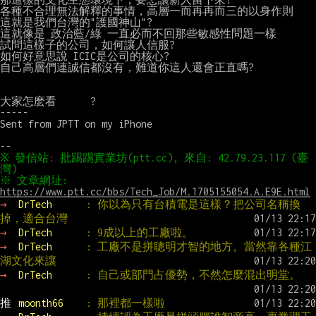
各種不合理無法解釋的事情，高層一而再再而三的以身作則

這就是我們台灣的"護國神山"?

這就像是 政治藍/綠 一直必而不回那些敏感性問題一樣

試問這樣子的公司，如何讓人信服?

如何好意思說 ICIC是公司的核心?

自己高層們連誠信都沒有，難道你這人還會正直嗎?

大家怎麽看      ?

-----

Sent from JPTT on my iPhone

※ 發信站: 批踢踢實業坊(ptt.cc), 來自: 42.79.23.117 (臺
※ 文章網址: 
https://www.ptt.cc/bbs/Tech_Job/M.1705155054.A.E9E.html
→ 
DrTech      
: 你以為只有台積電是這樣？把公司名稱換
掉，適合台灣
→ 
DrTech      
: 9成以上的工廠啦。
→ 
DrTech      
: 工廠不是拼聰明才智的地方。當然靠各種江
湖文化來讓
→ 
DrTech      
: 自己或部門占優勢，不然怎麼混出明堂。
推 
moonth66    
: 那裡都一樣啦