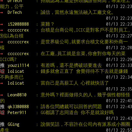
→ 
DrTech      
: 持續認為工廠是拼頭腦誰智商高，專業理工
能力，公平
→ 
DrTech      
: 誠信，當然永遠無法融入工廠文化。
→ 
i52088888   
: 菜雞？
→ 
ccccccrex   
: 台積是台商公司,ICIC是對客戶不是對員工,
別以為台積
→ 
ccccccrex   
: 是世界級公司,就要求台積文化要和外商一
樣
→ 
ccccccrex   
: 在工廠,員工就是韭菜,你會對你每天的菜
ICIC嗎?
推 
youzi1114   
: 有差嗎，還不是擠破頭要進去
噓 
lolicat     
: 錢多就會正直了 會覺得待不下去就是嫌錢
不夠多而已
→ 
lolicat     
: 當自己是高薪工人 心裡就快活了
→ 
Leon0810    
: 意外嗎？裡面做得久的人，幾乎個性都怪怪
的
推 
qk3380888   
: 請各位問總裁可以回答的問題
噓 
Peter911    
: GG都講了志同道合 你不是就滾好嗎
推 
GGing       
: 說個笑話，不容許在公司內有派系或小圈圈
產生